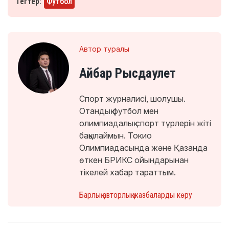
Тегтер:
Футбол
Автор туралы
Айбар Рысдаулет
Спорт журналисі, шолушы.
Отандық футбол мен
олимпиадалық спорт түрлерін жіті
бақылаймын. Токио
Олимпиадасында және Қазанда
өткен БРИКС ойындарынан
тікелей хабар тараттым.
Барлық авторлық жазбаларды көру