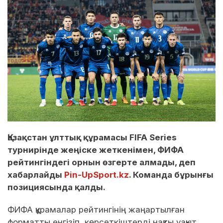
Қазақстан ұлттық құрамасы FIFA Series
турнирінде жеңіске жеткенімен, ФИФА
рейтингіндегі орнын өзгерте алмады, деп
хабарлайды
Pin-UpSport.kz
. Команда бұрынғы
позициясында қалды.
ФИФА құрамалар рейтингінің жаңартылған
форматты енгізіп, көрсеткіштерді нақты уақыт