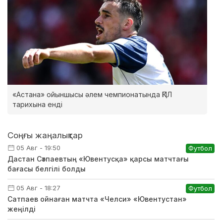
«Астана» ойыншысы әлем чемпионатында ҚПЛ
тарихына енді
Соңғы жаңалықтар
05 Авг - 19:50
Футбол
Дастан Сәтпаевтың «Ювентусқа» қарсы матчтағы
бағасы белгілі болды
05 Авг - 18:27
Футбол
Сатпаев ойнаған матчта «Челси» «Ювентустан»
жеңілді