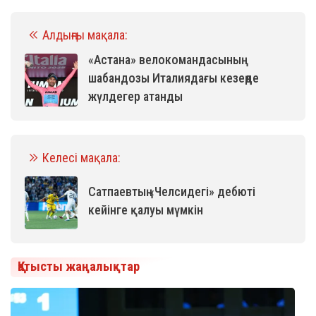
Алдыңғы мақала:
«Астана» велокомандасының
шабандозы Италиядағы кезеңде
жүлдегер атанды
Келесі мақала:
Сатпаевтың «Челсидегі» дебюті
кейінге қалуы мүмкін
Қатысты жаңалықтар