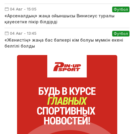
04 Авг - 15:05
Футбол
«Арсеналдың» жаңа ойыншысы Винисиус туралы
қауесетке пікір білдірді
04 Авг - 13:45
Футбол
«Женистің» жаңа бас бапкері кім болуы мүмкін екені
белгілі болды