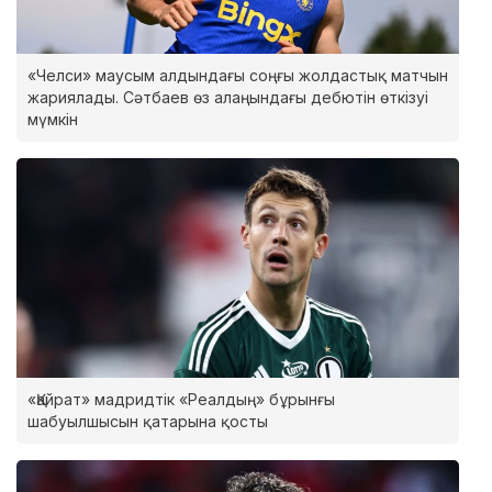
«Челси» маусым алдындағы соңғы жолдастық матчын
жариялады. Сәтбаев өз алаңындағы дебютін өткізуі
мүмкін
«Қайрат» мадридтік «Реалдың» бұрынғы
шабуылшысын қатарына қосты