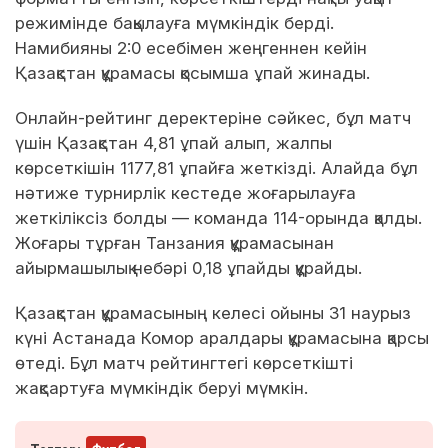
режимінде бақылауға мүмкіндік берді.
Намибияны 2:0 есебімен жеңгеннен кейін
Қазақстан құрамасы қосымша ұпай жинады.
Онлайн-рейтинг деректеріне сәйкес, бұл матч
үшін Қазақстан 4,81 ұпай алып, жалпы
көрсеткішін 1177,81 ұпайға жеткізді. Алайда бұл
нәтиже турнирлік кестеде жоғарылауға
жеткіліксіз болды — команда 114-орында қалды.
Жоғары тұрған Танзания құрамасынан
айырмашылық небәрі 0,18 ұпайды құрайды.
Қазақстан құрамасының келесі ойыны 31 наурыз
күні Астанада Комор аралдары құрамасына қарсы
өтеді. Бұл матч рейтингтегі көрсеткішті
жақсартуға мүмкіндік беруі мүмкін.