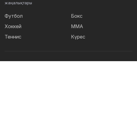
жаңалықтары
Футбол
Бокс
Хоккей
ММА
Теннис
Күрес
Танымал тегтер:
Футбол
теннис
бокс
ММА
UFC
Елена
Рыбакина
Кайрат
Жәнібек Әлімханұлы
Футзал
Дзюдо
Александр Бублик
Криштиану Роналду
КПЛ
Шавкат Рахмонов
Реал
Асу Алмабаев
Қазақстан құрамасы
Астана
ҚПЛ
IBF
Барселона
Ордабасы
УЕФА
WBO
Актобе