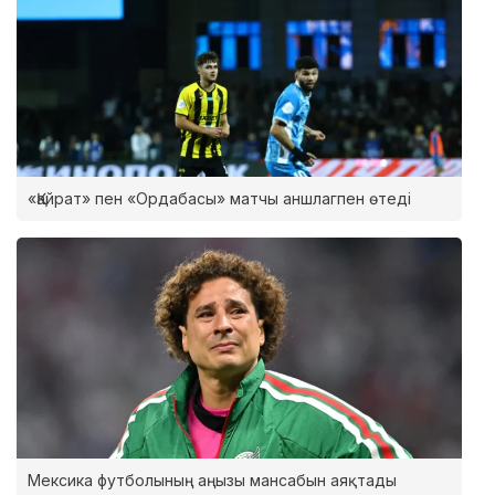
«Қайрат» пен «Ордабасы» матчы аншлагпен өтеді
Мексика футболының аңызы мансабын аяқтады