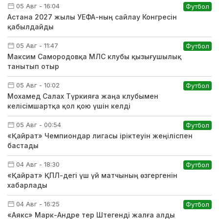
05 Авг - 16:04
Футбол
Астана 2027 жылы УЕФА-ның сайлау Конгресін
қабылдайды
05 Авг - 11:47
Футбол
Максим Самородовқа МЛС клубы қызығушылық
танытып отыр
05 Авг - 10:02
Футбол
Мохамед Салах Түркияға жаңа клубымен
келісімшартқа қол қою үшін келді
05 Авг - 00:54
Футбол
«Қайрат» Чемпиондар лигасы іріктеуін жеңіліспен
бастады
04 Авг - 18:30
Футбол
«Қайрат» ҚПЛ-дегі үш үй матчының өзгергенін
хабарлады
04 Авг - 16:25
Футбол
«Аякс» Марк-Андре тер Штегенді жалға алды