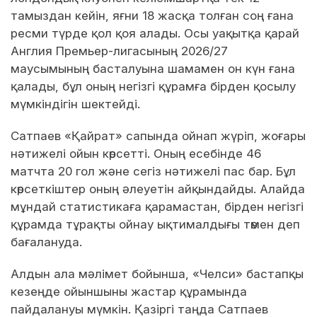
тамыздан кейін, яғни 18 жасқа толған соң ғана
ресми түрде қол қоя алады. Осы уақытқа қарай
Англия Премьер-лигасының 2026/27
маусымының басталуына шамамен он күн ғана
қалады, бұл оның негізгі құрамға бірден қосылу
мүмкіндігін шектейді.
Сатпаев «Қайрат» сапында ойнап жүріп, жоғары
нәтижелі ойын көрсетті. Оның есебінде 46
матчта 20 гол және сегіз нәтижелі пас бар. Бұл
көрсеткіштер оның әлеуетін айқындайды. Алайда
мұндай статистикаға қарамастан, бірден негізгі
құрамда тұрақты ойнау ықтималдығы төмен деп
бағалануда.
Алдын ала мәлімет бойынша, «Челси» бастапқы
кезеңде ойыншыны жастар құрамында
пайдалануы мүмкін. Қазіргі таңда Сатпаев