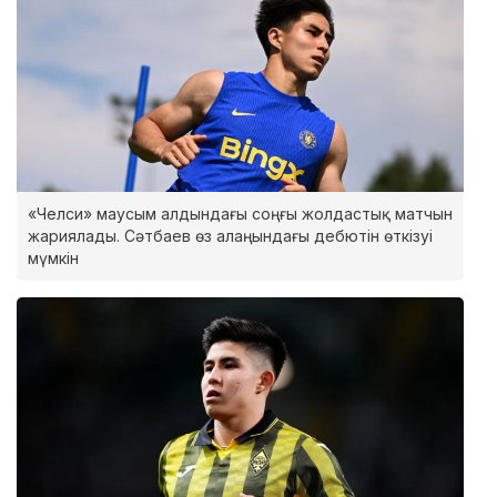
«Челси» маусым алдындағы соңғы жолдастық матчын
жариялады. Сәтбаев өз алаңындағы дебютін өткізуі
мүмкін