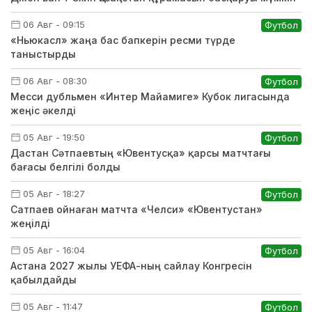
06 Авг - 09:15
Футбол
«Ньюкасл» жаңа бас бапкерін ресми түрде
таныстырды
06 Авг - 08:30
Футбол
Месси дубльмен «Интер Майамиге» Кубок лигасында
жеңіс әкелді
05 Авг - 19:50
Футбол
Дастан Сәтпаевтың «Ювентусқа» қарсы матчтағы
бағасы белгілі болды
05 Авг - 18:27
Футбол
Сатпаев ойнаған матчта «Челси» «Ювентустан»
жеңілді
05 Авг - 16:04
Футбол
Астана 2027 жылы УЕФА-ның сайлау Конгресін
қабылдайды
05 Авг - 11:47
Футбол