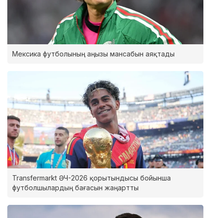
Мексика футболының аңызы мансабын аяқтады
Transfermarkt ӘЧ-2026 қорытындысы бойынша
футболшылардың бағасын жаңартты