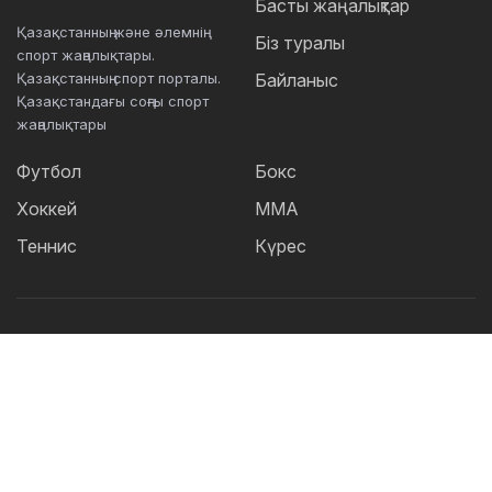
Басты жаңалықтар
Қазақстанның және әлемнің
Біз туралы
спорт жаңалықтары.
Қазақстанның спорт порталы.
Байланыс
Қазақстандағы соңғы спорт
жаңалықтары
Футбол
Бокс
Хоккей
ММА
Теннис
Күрес
Танымал тегтер:
Футбол
теннис
бокс
ММА
UFC
Елена
Рыбакина
Кайрат
Жәнібек Әлімханұлы
Футзал
Дзюдо
Александр Бублик
Криштиану Роналду
КПЛ
Шавкат Рахмонов
Реал
Асу Алмабаев