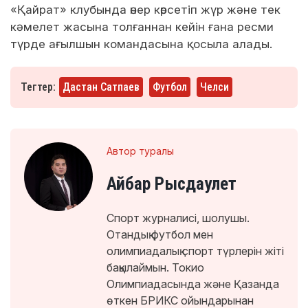
«Қайрат» клубында өнер көрсетіп жүр және тек
кәмелет жасына толғаннан кейін ғана ресми
түрде ағылшын командасына қосыла алады.
Тегтер:
Дастан Сатпаев
Футбол
Челси
Автор туралы
Айбар Рысдаулет
Спорт журналисі, шолушы.
Отандық футбол мен
олимпиадалық спорт түрлерін жіті
бақылаймын. Токио
Олимпиадасында және Қазанда
өткен БРИКС ойындарынан