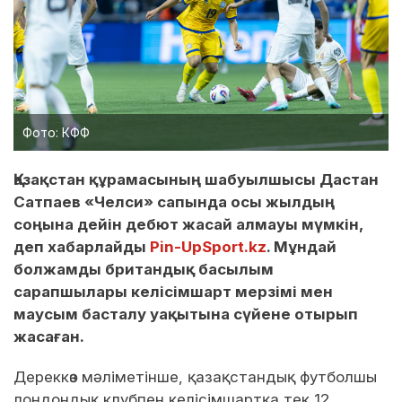
Фото: КФФ
Қазақстан құрамасының шабуылшысы Дастан
Сатпаев «Челси» сапында осы жылдың
соңына дейін дебют жасай алмауы мүмкін,
деп хабарлайды
Pin-UpSport.kz
. Мұндай
болжамды британдық басылым
сарапшылары келісімшарт мерзімі мен
маусым басталу уақытына сүйене отырып
жасаған.
Дереккөз мәліметінше, қазақстандық футболшы
лондондық клубпен келісімшартқа тек 12