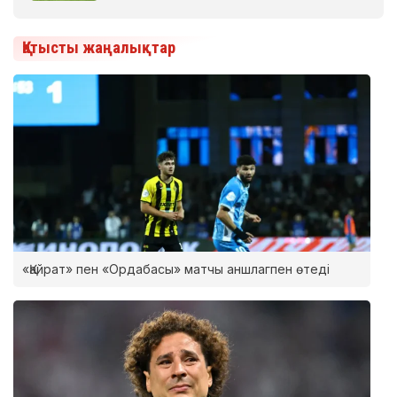
Қатысты жаңалықтар
«Қайрат» пен «Ордабасы» матчы аншлагпен өтеді