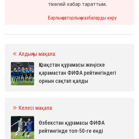
тікелей хабар тараттым.
Барлық авторлық жазбаларды көру
Алдыңғы мақала:
Қазақстан құрамасы жеңіске
қарамастан ФИФА рейтингіндегі
орнын сақтап қалды
Келесі мақала:
Өзбекстан құрамасы ФИФА
рейтингінде топ-50-ге енді