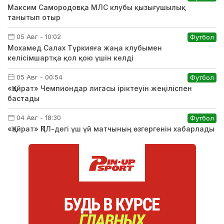
Максим Самородовқа МЛС клубы қызығушылық
танытып отыр
05 Авг - 10:02
Футбол
Мохамед Салах Түркияға жаңа клубымен
келісімшартқа қол қою үшін келді
05 Авг - 00:54
Футбол
«Қайрат» Чемпиондар лигасы іріктеуін жеңіліспен
бастады
04 Авг - 18:30
Футбол
«Қайрат» ҚПЛ-дегі үш үй матчының өзгергенін хабарлады