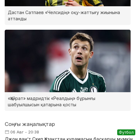
Дастан Сатпаев «Челсидің» оқу-жаттығу жиынына
аттанды
«Қайрат» мадридтік «Реалдың» бұрынғы
шабуылшысын қатарына қосты
Соңғы жаңалықтар
06 Авг - 20:38
Футбол
Джон ван’т Схип Қазақстан құрамасын басқаруы мүмкін