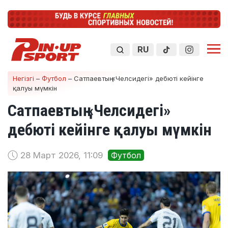
RU
Негізгі
–
Футбол
–
Сатпаевтың «Челсидегі» дебюті кейінге
қалуы мүмкін
Сатпаевтың «Челсидегі»
дебюті кейінге қалуы мүмкін
28 Март 2026, 11:09
Футбол