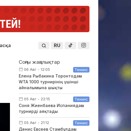
RU
асқа
Соңғы жаңалықтар
06 Авг - 12:05
Теннис
Елена Рыбакина Торонтодағы
WTA 1000 турнирінің үшінші
айналымына шықты
05 Авг - 22:15
Теннис
Соня Жиенбаева Испаниядағы
турнирді аяқтады
05 Авг - 21:12
Теннис
Денис Евсеев Стамбұлдағы