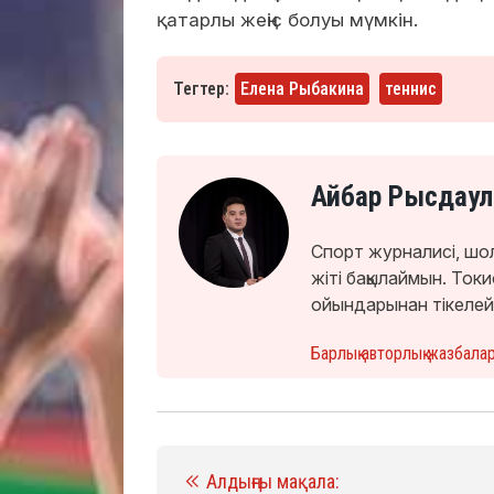
қатарлы жеңіс болуы мүмкін.
Тегтер:
Елена Рыбакина
теннис
Айбар Рысдаул
Спорт журналисі, шо
жіті бақылаймын. То
ойындарынан тікелей
Барлық авторлық жазбала
Алдыңғы мақала: