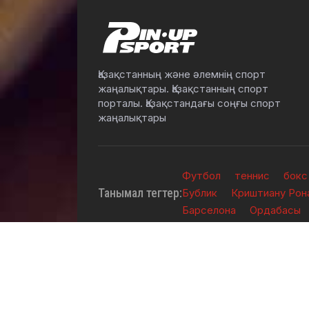
Қазақстанның және әлемнің спорт
жаңалықтары. Қазақстанның спорт
порталы. Қазақстандағы соңғы спорт
жаңалықтары
Футбол
теннис
бокс
Танымал тегтер:
Бублик
Криштиану Рон
Барселона
Ордабасы
2026 © TOO "BOS Solution" - Барлық құқықтар қо