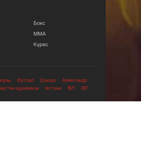
Бокс
ММА
Күрес
анұлы
Футзал
Дзюдо
Александр
зақстан құрамасы
Астана
ҚПЛ
IBF