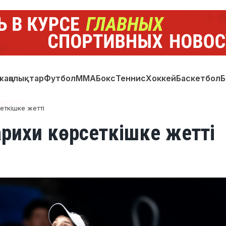
жаңалықтар
Футбол
ММА
Бокс
Теннис
Хоккей
Баскетбол
Б
еткішке жетті
арихи көрсеткішке жетті