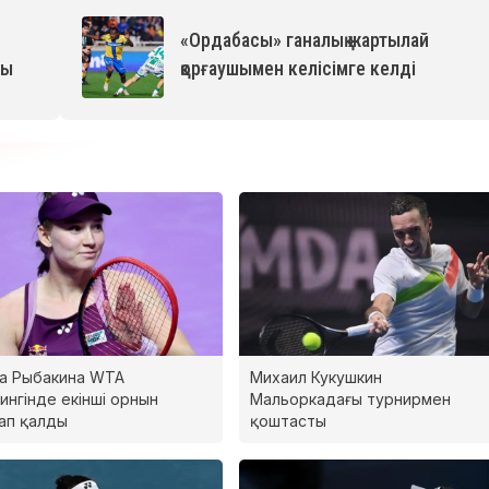
«Ордабасы» ганалық жартылай
ты
қорғаушымен келісімге келді
а Рыбакина WTA
Михаил Кукушкин
ингінде екінші орнын
Мальоркадағы турнирмен
ап қалды
қоштасты