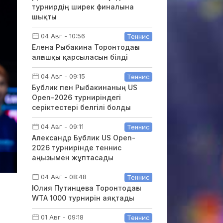
турнирдің ширек финалына
шықты
04 Авг - 10:56
Теннис
Елена Рыбакина Торонтодағы
алғашқы қарсыласын білді
04 Авг - 09:15
Теннис
Бублик пен Рыбакинаның US
Open-2026 турниріндегі
серіктестері белгілі болды
04 Авг - 09:11
Теннис
Александр Бублик US Open-
2026 турнирінде теннис
аңызымен жұптасады
04 Авг - 08:48
Теннис
Юлия Путинцева Торонтодағы
WTA 1000 турнирін аяқтады
01 Авг - 09:18
Теннис