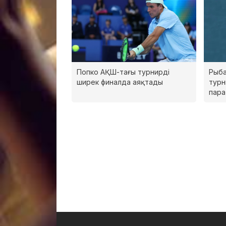
Попко АҚШ-тағы турнирді
Рыба
ширек финалда аяқтады
турн
пар