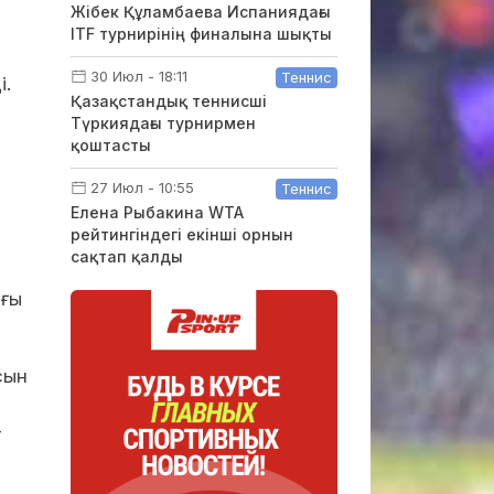
Жібек Құламбаева Испаниядағы
ITF турнирінің финалына шықты
30 Июл - 18:11
Теннис
і.
Қазақстандық теннисші
Түркиядағы турнирмен
қоштасты
27 Июл - 10:55
Теннис
Елена Рыбакина WTA
рейтингіндегі екінші орнын
сақтап қалды
ағы
сын
-