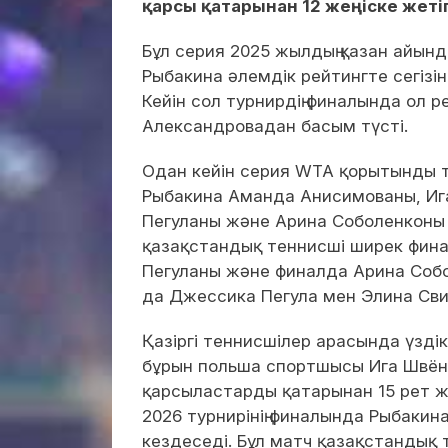
қарсы қатарынан 12 жеңіске жеті
Бұл серия 2025 жылдың қазан айын
Рыбакина әлемдік рейтингте сегізі
Кейін сол турнирдің финалында ол 
Александровадан басым түсті.
Одан кейін серия WTA қорытынды т
Рыбакина Аманда Анисимованы, Иг
Пегуланы және Арина Соболенконы ж
қазақстандық теннисші ширек фин
Пегуланы және финалда Арина Собо
да Джессика Пегула мен Элина Сви
Қазіргі теннисшілер арасында үздік
бұрын польша спортшысы Ига Швёнт
қарсыластарды қатарынан 15 рет жең
2026 турнирінің финалында Рыбакин
кездеседі. Бұл матч қазақстандық 