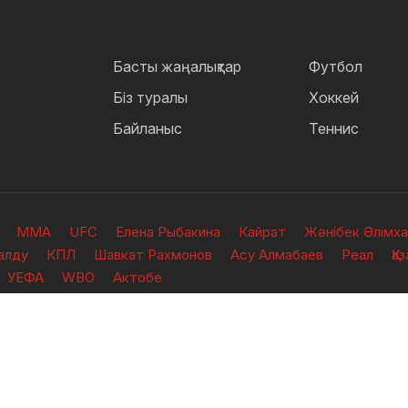
Басты жаңалықтар
Футбол
Біз туралы
Хоккей
Байланыс
Теннис
ММА
UFC
Елена Рыбакина
Кайрат
Жәнібек Әлімх
алду
КПЛ
Шавкат Рахмонов
Асу Алмабаев
Реал
Қа
УЕФА
WBO
Актобе
рғалған.