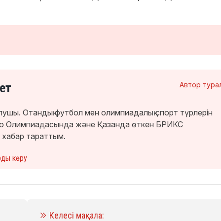
ет
Автор тура
лушы. Отандық футбол мен олимпиадалық спорт түрлерін
кио Олимпиадасында және Қазанда өткен БРИКС
 хабар тараттым.
рды көру
Келесі мақала: