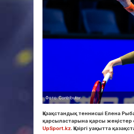
Фото: Contributor
Қазақстандық теннисші Елена Рыб
қарсыластарына қарсы жеңістер
UpSport.kz
. Қазіргі уақытта қаза