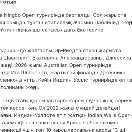
п отыр.
да Ningbo Open турнирінде басталды. Сол жарыста
нші орында тұрған италиялық Жасмин Паолиниді жеңд
рейтингтің оныншы сатысындағы Екатерина
урнирінде жалғасты. Эр-Риядта өткен жарыста
а Швёнтекті, Екатерина Александрованы, Джессика
еңді. 2026 жылы Australian Open турнирінде
алда Ига Швёнтекті, жартылай финалда Джессика
ленконы ұтты. Кейін Индиан-Уэллс турнирінде ол т
толинаны жеңді.
 ондықтағы қарсыластарға қарсы ең ұзақ жеңіс серия
ек көрсеткен. Ол 2022 жылы мұндай деңгейдегі
ген. Индиан-Уэллсте өтіп жатқан Indian Wells Open
а әлемнің бірінші ракеткасы Арина Соболенкомен
теннисші үшін топ-10 қарсыластарына қарсы 13-ші