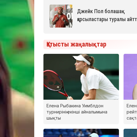
Джейк Пол болашақ
қарсыластары туралы айт
Қатысты жаңалықтар
Елена Рыбакина Уимблдон
Елен
турнирінің екінші айналымына
рейт
шықты
сақт