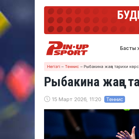
Басты 
Негізгі
–
Теннис
–
Рыбакина жаңа тарихи көрс
Рыбакина жаңа т
15 Март 2026, 11:20
Теннис