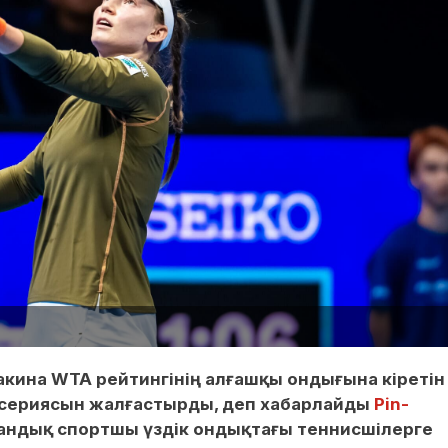
акина WTA рейтингінің алғашқы ондығына кіретін
 сериясын жалғастырды, деп хабарлайды
Pin-
қстандық спортшы үздік ондықтағы теннисшілерге