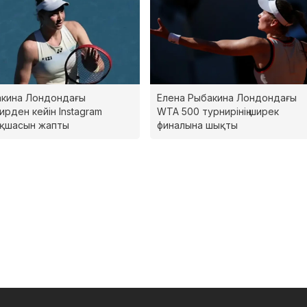
кина Лондондағы
Елена Рыбакина Лондондағы
ирден кейін Instagram
WTA 500 турнирінің ширек
ақшасын жапты
финалына шықты