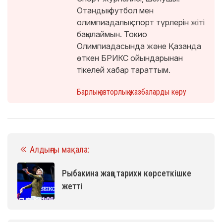
Отандық футбол мен
олимпиадалық спорт түрлерін жіті
бақылаймын. Токио
Олимпиадасында және Қазанда
өткен БРИКС ойындарынан
тікелей хабар тараттым.
Барлық авторлық жазбаларды көру
Алдыңғы мақала:
Рыбакина жаңа тарихи көрсеткішке
жетті