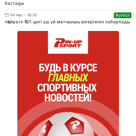
бастады
04 Авг - 18:30
Футбол
«Қайрат» ҚПЛ-дегі үш үй матчының өзгергенін хабарлады