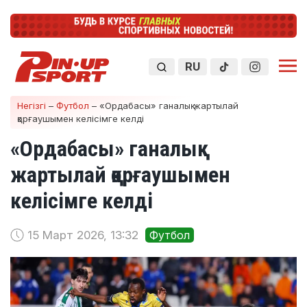
RU
Негізгі
–
Футбол
–
«Ордабасы» ганалық жартылай
қорғаушымен келісімге келді
«Ордабасы» ганалық
жартылай қорғаушымен
келісімге келді
15 Март 2026, 13:32
Футбол