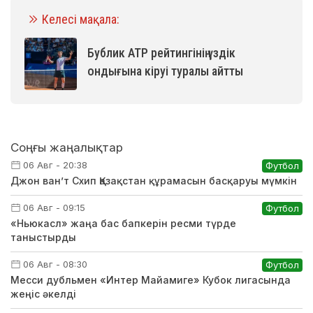
Келесі мақала:
Бублик ATP рейтингінің үздік
ондығына кіруі туралы айтты
Соңғы жаңалықтар
06 Авг - 20:38
Футбол
Джон ван’т Схип Қазақстан құрамасын басқаруы мүмкін
06 Авг - 09:15
Футбол
«Ньюкасл» жаңа бас бапкерін ресми түрде
таныстырды
06 Авг - 08:30
Футбол
Месси дубльмен «Интер Майамиге» Кубок лигасында
жеңіс әкелді