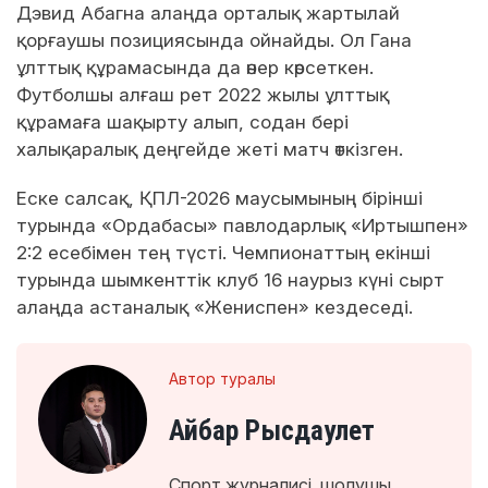
Дэвид Абагна алаңда орталық жартылай
қорғаушы позициясында ойнайды. Ол Гана
ұлттық құрамасында да өнер көрсеткен.
Футболшы алғаш рет 2022 жылы ұлттық
құрамаға шақырту алып, содан бері
халықаралық деңгейде жеті матч өткізген.
Еске салсақ, ҚПЛ-2026 маусымының бірінші
турында «Ордабасы» павлодарлық «Иртышпен»
2:2 есебімен тең түсті. Чемпионаттың екінші
турында шымкенттік клуб 16 наурыз күні сырт
алаңда астаналық «Жениспен» кездеседі.
Автор туралы
Айбар Рысдаулет
Спорт журналисі, шолушы.