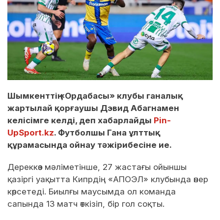
Шымкенттің «Ордабасы» клубы ганалық
жартылай қорғаушы Дэвид Абагнамен
келісімге келді, деп хабарлайды
Pin-
UpSport.kz
. Футболшы Гана ұлттық
құрамасында ойнау тәжірибесіне ие.
Дереккөз мәліметінше, 27 жастағы ойыншы
қазіргі уақытта Кипрдің «АПОЭЛ» клубында өнер
көрсетеді. Биылғы маусымда ол команда
сапында 13 матч өткізіп, бір гол соқты.