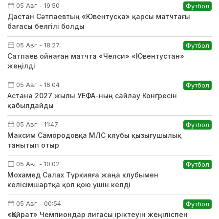
05 Авг - 19:50
Футбол
Дастан Сәтпаевтың «Ювентусқа» қарсы матчтағы
бағасы белгілі болды
05 Авг - 18:27
Футбол
Сатпаев ойнаған матчта «Челси» «Ювентустан»
жеңілді
05 Авг - 16:04
Футбол
Астана 2027 жылы УЕФА-ның сайлау Конгресін
қабылдайды
05 Авг - 11:47
Футбол
Максим Самородовқа МЛС клубы қызығушылық
танытып отыр
05 Авг - 10:02
Футбол
Мохамед Салах Түркияға жаңа клубымен
келісімшартқа қол қою үшін келді
05 Авг - 00:54
Футбол
«Қайрат» Чемпиондар лигасы іріктеуін жеңіліспен