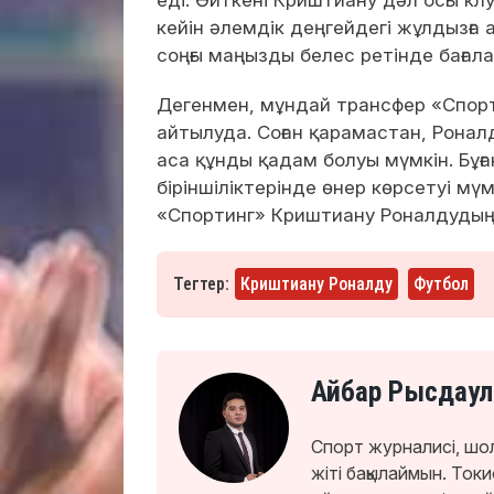
кейін әлемдік деңгейдегі жұлдызға 
соңғы маңызды белес ретінде бағала
Дегенмен, мұндай трансфер «Спорт
айтылуда. Соған қарамастан, Рона
аса құнды қадам болуы мүмкін. Бұғ
біріншіліктерінде өнер көрсетуі мүм
«Спортинг» Криштиану Роналдудың 
Тегтер:
Криштиану Роналду
Футбол
Айбар Рысдаул
Спорт журналисі, шо
жіті бақылаймын. То