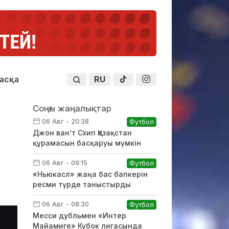
RU
асқа
Соңғы жаңалықтар
06 Авг - 20:38
Футбол
Джон ван’т Схип Қазақстан
құрамасын басқаруы мүмкін
06 Авг - 09:15
Футбол
«Ньюкасл» жаңа бас бапкерін
ресми түрде таныстырды
06 Авг - 08:30
Футбол
Месси дубльмен «Интер
Майамиге» Кубок лигасында