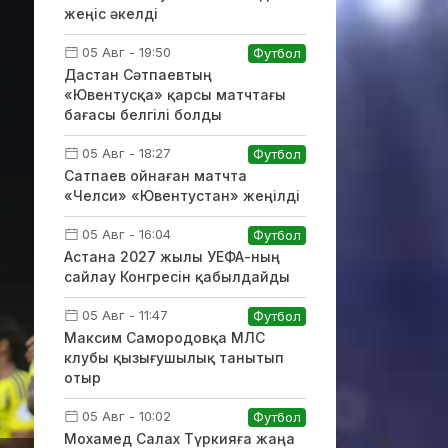
жеңіс әкелді
05 Авг - 19:50
Футбол
Дастан Сәтпаевтың
«Ювентусқа» қарсы матчтағы
бағасы белгілі болды
05 Авг - 18:27
Футбол
Сатпаев ойнаған матчта
«Челси» «Ювентустан» жеңілді
05 Авг - 16:04
Футбол
Астана 2027 жылы УЕФА-ның
сайлау Конгресін қабылдайды
05 Авг - 11:47
Футбол
Максим Самородовқа МЛС
клубы қызығушылық танытып
отыр
05 Авг - 10:02
Футбол
Мохамед Салах Түркияға жаңа