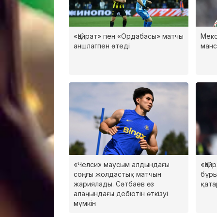
«Қайрат» пен «Ордабасы» матчы
Мекс
аншлагпен өтеді
манс
«Челси» маусым алдындағы
«Қай
соңғы жолдастық матчын
бұр
жариялады. Сәтбаев өз
қата
алаңындағы дебютін өткізуі
мүмкін