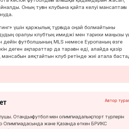
айналды. Оның туған клубына қайта келуі мансаптағы
нуда.
инг» үшін қаржылық тұрғыда оңай болмайтыны
лдудың оралуы клубтың имиджі мен тарихи маңызы ү
ан дейін футболшының MLS немесе Еуропаның өзге
кін деген ақпараттар да тараған еді, алайда қазір
мансабын аяқтайтын клуб ретінде жиі атала баста
ет
Автор тура
лушы. Отандық футбол мен олимпиадалық спорт түрлерін
кио Олимпиадасында және Қазанда өткен БРИКС