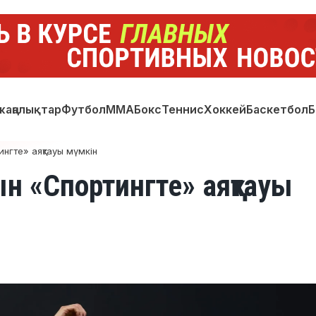
жаңалықтар
Футбол
ММА
Бокс
Теннис
Хоккей
Баскетбол
Б
нгте» аяқтауы мүмкін
н «Спортингте» аяқтауы