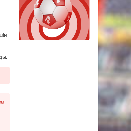
шін
ды.
лы