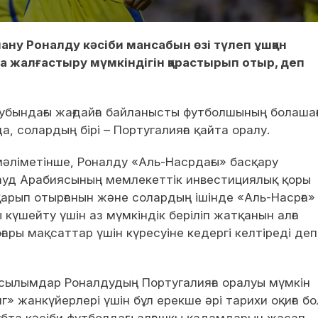
у Роналду кәсіби мансабын өзі түлеп ұшқан
 жалғастыру мүмкіндігін қарастырып отыр, деп
убындағы жағдайға байланысты футболшының болаша
, солардың бірі – Португалияға қайта оралу.
әліметінше, Роналду «Аль-Насрдағы» басқару
Сауд Арабиясының мемлекеттік инвестициялық қоры
арып отырғанын және солардың ішінде «Аль-Насрға»
күшейту үшін аз мүмкіндік беріліп жатқанын алға
ары мақсаттар үшін күресуіне кедергі келтіреді деп
басылымдар Роналдудың Португалияға оралуы мүмкін
» жанкүйерлері үшін бұл ерекше әрі тарихи оқиға б
убта кәсіби футболдағы алғашқы қадамдарын жасап,