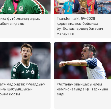
ика футболының аңызы
Transfermarkt ӘЧ-2026
абын аяқтады
қорытындысы бойынша
футболшылардың бағасын
жаңартты
рат» мадридтік «Реалдың»
«Астана» ойыншысы әлем
ынғы шабуылшысын
чемпионатында ҚПЛ тарихына
рына қосты
енді