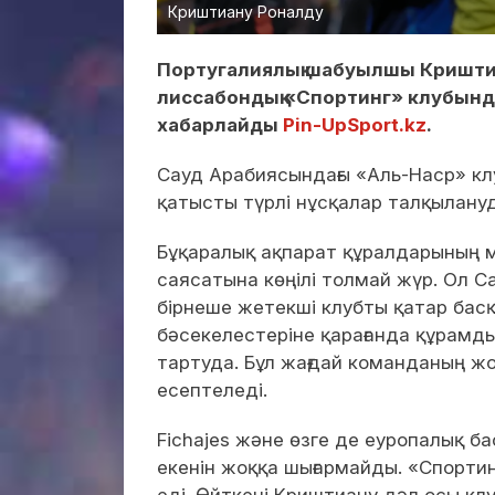
Криштиану Роналду
Португалиялық шабуылшы Криштиан
лиссабондық «Спортинг» клубында
хабарлайды
Pin-UpSport.kz
.
Сауд Арабиясындағы «Аль-Наср» кл
қатысты түрлі нұсқалар талқылануда
Бұқаралық ақпарат құралдарының м
саясатына көңілі толмай жүр. Ол 
бірнеше жетекші клубты қатар басқ
бәсекелестеріне қарағанда құрамды 
тартуда. Бұл жағдай команданың жоғ
есептеледі.
Fichajes және өзге де еуропалық 
екенін жоққа шығармайды. «Спортинг
еді. Өйткені Криштиану дәл осы кл