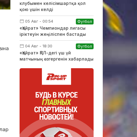
клубымен келісімшартқа қол
қою үшін келді
05 Авг - 00:54
Футбол
«Қайрат» Чемпиондар лигасы
іріктеуін жеңіліспен бастады
04 Авг - 18:30
Футбол
ғына
«Қайрат» ҚПЛ-дегі үш үй
матчының өзгергенін хабарлады
олар