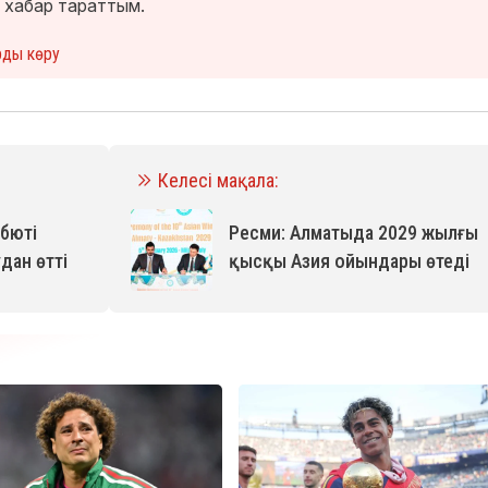
 хабар тараттым.
рды көру
Келесі мақала:
ебюті
Ресми: Алматыда 2029 жылғы
дан өтті
қысқы Азия ойындары өтеді