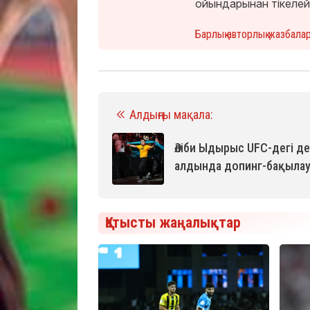
ойындарынан тікелей
Барлық авторлық жазбала
Алдыңғы мақала:
Әліби Ыдырыс UFC-дегі д
алдында допинг-бақылау
Қатысты жаңалықтар