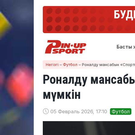
Басты 
Негізгі
–
Футбол
–
Роналду мансабын «Спорти
Роналду мансабы
мүмкін
05 Февраль 2026, 17:10
Футбол