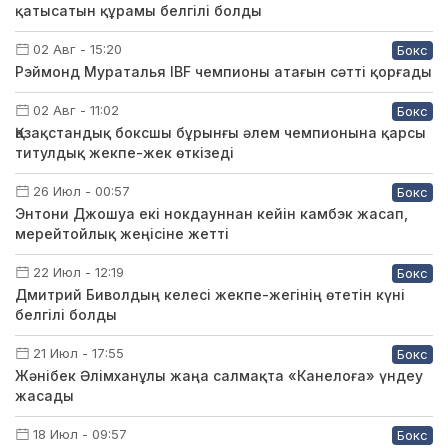
қатысатын құрамы белгілі болды
02 Авг - 15:20
Бокс
Рэймонд Мураталья IBF чемпионы атағын сәтті қорғады
02 Авг - 11:02
Бокс
Қазақстандық боксшы бұрынғы әлем чемпионына қарсы
титулдық жекпе-жек өткізеді
26 Июл - 00:57
Бокс
Энтони Джошуа екі нокдауннан кейін камбэк жасап,
мерейтойлық жеңісіне жетті
22 Июл - 12:19
Бокс
Дмитрий Биволдың келесі жекпе-жегінің өтетін күні
белгілі болды
21 Июл - 17:55
Бокс
Жәнібек Әлімханұлы жаңа салмақта «Канелоға» үндеу
жасады
18 Июл - 09:57
Бокс