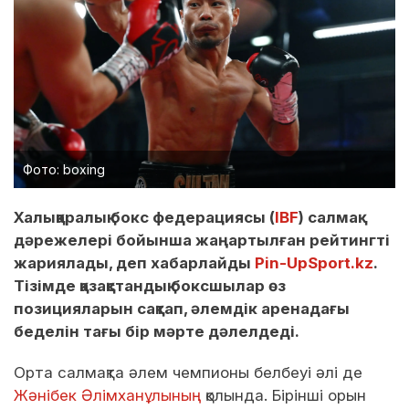
Фото: boxing
Халықаралық бокс федерациясы (
IBF
) салмақ
дәрежелері бойынша жаңартылған рейтингті
жариялады, деп хабарлайды
Pin-UpSport.kz
.
Тізімде қазақстандық боксшылар өз
позицияларын сақтап, әлемдік аренадағы
беделін тағы бір мәрте дәлелдеді.
Орта салмақта әлем чемпионы белбеуі әлі де
Жәнібек Әлімханұлының
қолында. Бірінші орын