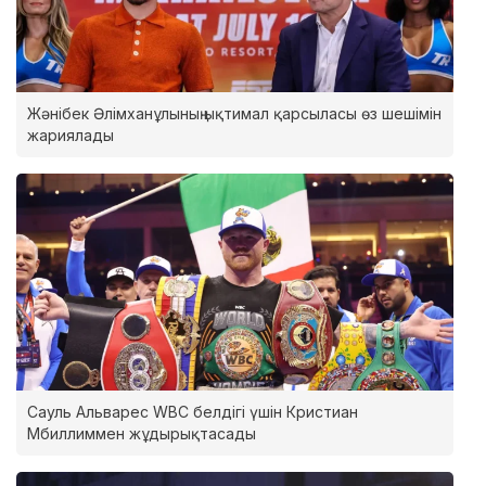
Жәнібек Әлімханұлының ықтимал қарсыласы өз шешімін
жариялады
Сауль Альварес WBC белдігі үшін Кристиан
Мбиллиммен жұдырықтасады