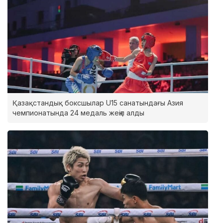
Қазақстандық боксшылар U15 санатындағы Азия
чемпионатында 24 медаль жеңіп алды