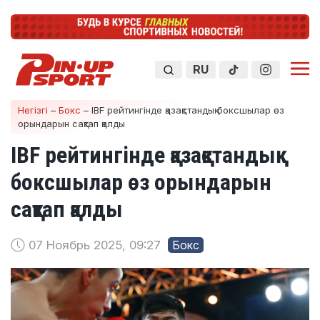
RU
Негізгі
–
Бокс
–
IBF рейтингінде қазақстандық боксшылар өз
орындарын сақтап қалды
IBF рейтингінде қазақстандық
боксшылар өз орындарын
сақтап қалды
07 Ноябрь 2025, 09:27
Бокс