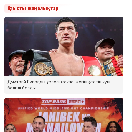
Қатысты жаңалықтар
Дмитрий Биволдың келесі жекпе-жегінің өтетін күні
белгілі болды