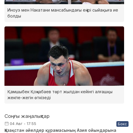
Иноуэ мен Накатани мансабындағы ең ірі сыйақыға ие
болды
Қамшыбек Қоңқабаев төрт жылдан кейінгі алғашқы
жекпе-жегін өткізеді
Соңғы жаңалықтар
04 Авг - 17:55
Бокс
Қазақстан әйелдер құрамасының Азия ойындарына