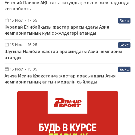
Евгений Павлов АҚШ-тағы титулдық жекпе-жек алдында
көз арбасты
15 Июл - 17:55
Бокс
Кұралай Егінбайқызы жастар арасындағы Азия
чемпионатының күміс жүлдегері атанды
15 Июл - 16:25
Бокс
Шұғыла Нәлібай жастар арасындағы Азия чемпионы
атанды
15 Июл - 15:05
Бокс
Азиза Исина Қазақстанға жастар арасындағы Азия
чемпионатының алтын медалін сыйлады