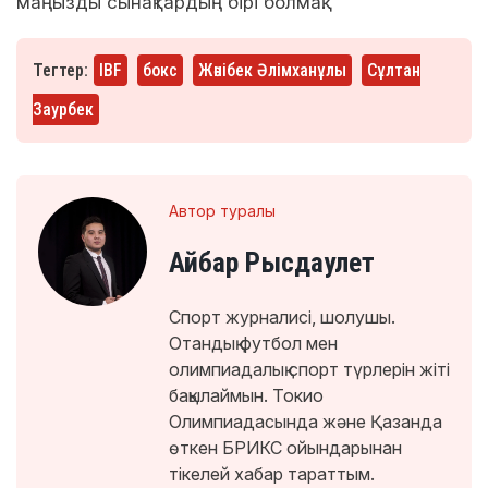
маңызды сынақтардың бірі болмақ.
Тегтер:
IBF
бокс
Жәнібек Әлімханұлы
Сұлтан
Заурбек
Автор туралы
Айбар Рысдаулет
Спорт журналисі, шолушы.
Отандық футбол мен
олимпиадалық спорт түрлерін жіті
бақылаймын. Токио
Олимпиадасында және Қазанда
өткен БРИКС ойындарынан
тікелей хабар тараттым.