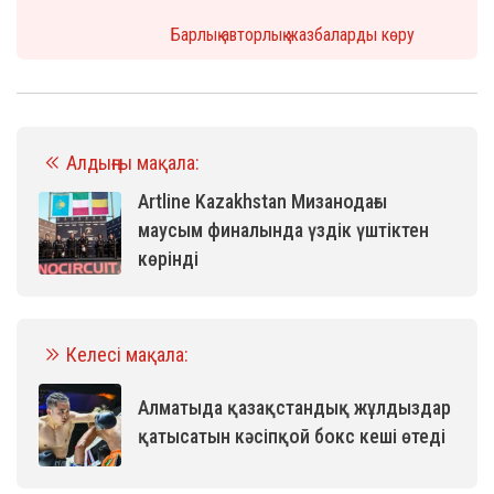
Барлық авторлық жазбаларды көру
Алдыңғы мақала:
Artline Kazakhstan Мизанодағы
маусым финалында үздік үштіктен
көрінді
Келесі мақала:
Алматыда қазақстандық жұлдыздар
қатысатын кәсіпқой бокс кеші өтеді