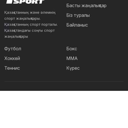
Басты жаңалықтар
Қазақстанның және әлемнің
Біз туралы
спорт жаңалықтары.
Қазақстанның спорт порталы.
Байланыс
Қазақстандағы соңғы спорт
жаңалықтары
Футбол
Бокс
Хоккей
ММА
Теннис
Күрес
Танымал тегтер:
Футбол
теннис
бокс
ММА
UFC
Елена
Рыбакина
Кайрат
Жәнібек Әлімханұлы
Футзал
Дзюдо
Александр Бублик
Криштиану Роналду
КПЛ
Шавкат Рахмонов
Асу Алмабаев
Реал