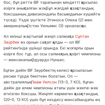
бос, бұл ретте IBF тарапынан міндетті қарсылас
әзірге анықталған жоқ. Бұл жағдай қазақстандық
боксшының дивизиондағы басымдығын күшейте
түседі. Үздік үштікте Этиноса Олиха (2) мен
америкалық Остин Уильямс (3) орналасқан.
Ал екінші жартылай жеңіл салмақта
Сұлтан
Заурбек
өз орнын сақтап қалды — ол IBF
рейтингінде үшінші орында. Екі жоғарғы орын
әзірге бос тұр, ал осы салмақтың қазіргі чемпионы
— мексикалық Эдуардо Нуньес.
Бұған дейін IBF Заурбектің келесі қарсыласын
ресми түрде бекіткен болатын. Ол —
австралиялық
Лиам Уилсон
(13–3, 7 КО), бұған
дейін де әлем чемпионы атағы үшін жекпе-жек
өткізген боксшы. Жеңіліп көрмеген қазақстандық
(20–0, 13 КО) үшін бұл кездесу мансабындағы ең