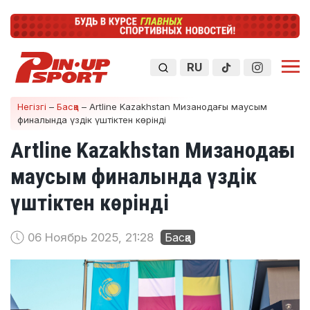
RU
Негізгі
–
Басқа
–
Artline Kazakhstan Мизанодағы маусым
финалында үздік үштіктен көрінді
Artline Kazakhstan Мизанодағы
маусым финалында үздік
үштіктен көрінді
06 Ноябрь 2025, 21:28
Басқа