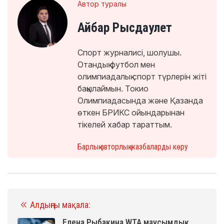
Автор туралы
Айбар Рысдаулет
Спорт журналисі, шолушы.
Отандық футбол мен
олимпиадалық спорт түрлерін жіті
бақылаймын. Токио
Олимпиадасында және Қазанда
өткен БРИКС ойындарынан
тікелей хабар тараттым.
Барлық авторлық жазбаларды көру
Алдыңғы мақала:
Елена Рыбакина WTA маусымдық