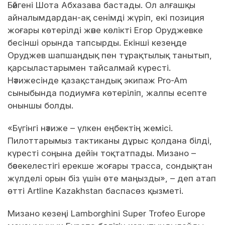
Бәйгені Шота Абхазава бастады. Ол алғашқы
айналымдардан-ақ сенімді жүріп, екі позиция
жоғары көтерілді және көлікті Егор Оруджевке
бесінші орында тапсырды. Екінші кезеңде
Оруджев шапшаңдық пен тұрақтылық танытып,
қарсыластарымен тайсалмай күресті.
Нәтижесінде қазақстандық экипаж Pro-Am
сыныбында подиумға көтеріліп, жалпы есепте
оныншы болды.
«Бүгінгі нәтиже – үлкен еңбектің жемісі.
Пилоттарымыз тактиканы дұрыс қолдана білді,
күресті соңына дейін тоқтатпады. Мизано –
бәсекелестігі ерекше жоғары трасса, сондықтан
жүлделі орын біз үшін өте маңызды», – деп атап
өтті Artline Kazakhstan баспасөз қызметі.
Мизано кезеңі Lamborghini Super Trofeo Europe