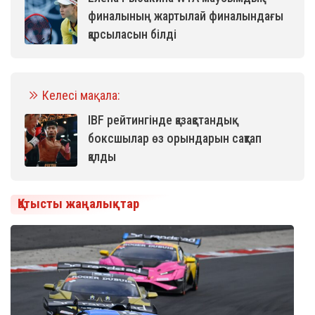
финалының жартылай финалындағы
қарсыласын білді
Келесі мақала:
IBF рейтингінде қазақстандық
боксшылар өз орындарын сақтап
қалды
Қатысты жаңалықтар