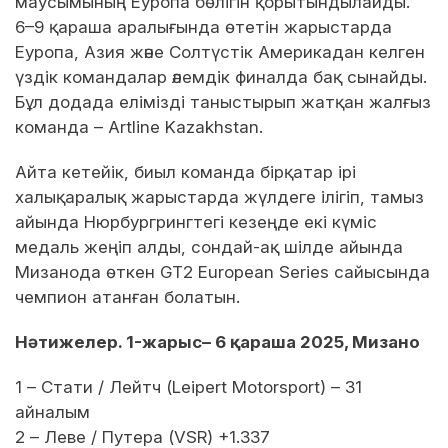
маусымының Еуропа бөлігін қорытындылайды.
6–9 қараша аралығында өтетін жарыстарда
Еуропа, Азия және Солтүстік Америкадан келген
үздік командалар әлемдік финалда бақ сынайды.
Бұл додада елімізді таныстырып жатқан жалғыз
команда – Artline Kazakhstan.
Айта кетейік, биыл команда бірқатар ірі
халықаралық жарыстарда жүлдеге ілігіп, тамыз
айында Нюрбургрингтегі кезеңде екі күміс
медаль жеңіп алды, сондай-ақ шілде айында
Мизанода өткен GT2 European Series сайысында
чемпион атанған болатын.
Нәтижелер. 1-жарыс– 6 қараша 2025, Мизано
1 – Стати / Лейтч (Leipert Motorsport) – 31
айналым
2 – Леве / Путера (VSR) +1.337