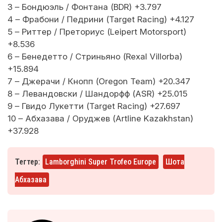
3 – Бондюэль / Фонтана (BDR) +3.797
4 – Фрабони / Педрини (Target Racing) +4.127
5 – Риттер / Преториус (Leipert Motorsport)
+8.536
6 – Бенедетто / Стриньяно (Rexal Villorba)
+15.894
7 – Джерачи / Кнопп (Oregon Team) +20.347
8 – Левандовски / Шандорфф (ASR) +25.015
9 – Гвидо Лукетти (Target Racing) +27.697
10 – Абхазава / Оруджев (Artline Kazakhstan)
+37.928
Тегтер:
Lamborghini Super Trofeo Europe
Шота
Абхазава