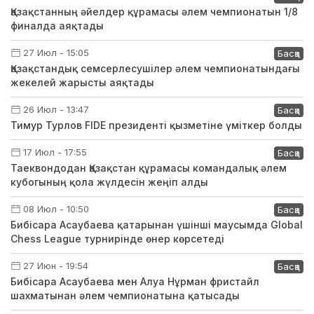
Қазақстанның әйелдер құрамасы әлем чемпионатын 1/8
финалда аяқтады
27 Июл - 15:05
Басқа
Қазақстандық семсерлесушілер әлем чемпионатындағы
жекелей жарысты аяқтады
26 Июл - 13:47
Басқа
Тимур Турлов FIDE президенті қызметіне үміткер болды
17 Июл - 17:55
Басқа
Таеквондодан Қазақстан құрамасы командалық әлем
кубогының қола жүлдесін жеңіп алды
08 Июл - 10:50
Басқа
Бибісара Асаубаева қатарынан үшінші маусымда Global
Chess League турнирінде өнер көрсетеді
27 Июн - 19:54
Басқа
Бибісара Асаубаева мен Алуа Нұрман фристайл
шахматынан әлем чемпионатына қатысады