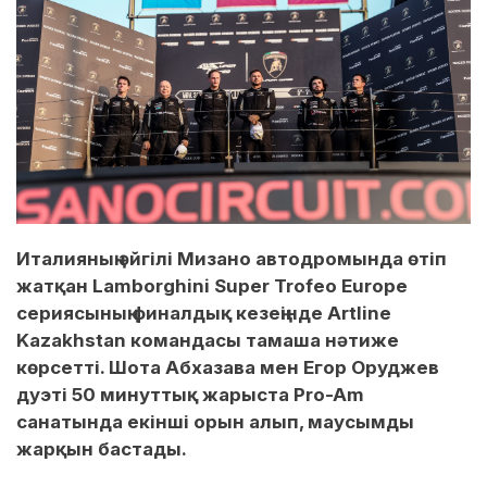
Италияның әйгілі Мизано автодромында өтіп
жатқан Lamborghini Super Trofeo Europe
сериясының финалдық кезеңінде Artline
Kazakhstan командасы тамаша нәтиже
көрсетті. Шота Абхазава мен Егор Оруджев
дуэті 50 минуттық жарыста Pro-Am
санатында екінші орын алып, маусымды
жарқын бастады.