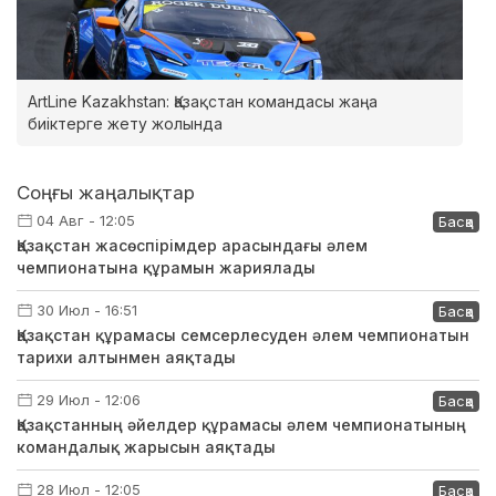
ArtLine Kazakhstan: Қазақстан командасы жаңа
биіктерге жету жолында
Соңғы жаңалықтар
04 Авг - 12:05
Басқа
Қазақстан жасөспірімдер арасындағы әлем
чемпионатына құрамын жариялады
30 Июл - 16:51
Басқа
Қазақстан құрамасы семсерлесуден әлем чемпионатын
тарихи алтынмен аяқтады
29 Июл - 12:06
Басқа
Қазақстанның әйелдер құрамасы әлем чемпионатының
командалық жарысын аяқтады
28 Июл - 12:05
Басқа