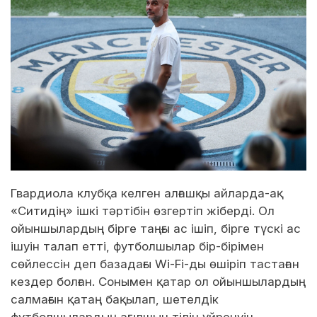
Гвардиола клубқа келген алғашқы айларда-ақ
«Ситидің» ішкі тәртібін өзгертіп жіберді. Ол
ойыншылардың бірге таңғы ас ішіп, бірге түскі ас
ішуін талап етті, футболшылар бір-бірімен
сөйлессін деп базадағы Wi-Fi-ды өшіріп тастаған
кездер болған. Сонымен қатар ол ойыншылардың
салмағын қатаң бақылап, шетелдік
футболшылардың ағылшын тілін үйренуін