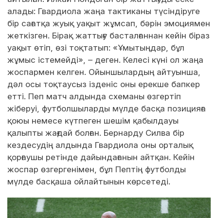
алады: Гвардиола жаңа тактиканы түсіндіруге
бір сағатқа жуық уақыт жұмсап, бәрін эмоциямен
жеткізген. Бірақ жаттығу басталғаннан кейін біраз
уақыт өтіп, өзі тоқтатып: «Ұмытыңдар, бұл
жұмыс істемейді», – деген. Келесі күні ол жаңа
жоспармен келген. Ойыншылардың айтуынша,
дәл осы тоқтаусыз ізденіс оны ерекше бапкер
етті. Пеп матч алдында схеманы өзгертіп
жіберуі, футболшыларды мүлде басқа позицияға
қоюы немесе күтпеген шешім қабылдауы
қалыпты жағдай болған. Бернарду Силва бір
кездесудің алдында Гвардиола оны орталық
қорғаушы ретінде дайындағанын айтқан. Кейін
жоспар өзгергенімен, бұл Пептің футболды
мүлде басқаша ойлайтынын көрсетеді.