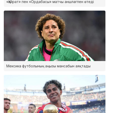
«Қайрат» пен «Ордабасы» матчы аншлагпен өтеді
Мексика футболының аңызы мансабын аяқтады