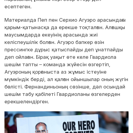
есептеген.
Материалда Пеп пен Серхио Агуэро арасындағы
қарым-қатынасқа да ерекше тоқталған. Алғашқы
маусымдарда екеуінің арасында жиі
келіспеушілік болған. Агуэро бапкер өзін
прессингке дұрыс қатыспайды деп ұнатпайды
деп ойлаған. Бірақ уақыт өте келе Гвардиола
шешім тапты – команда жүйесін өзгертіп,
Агуэроның қорғаныста аз жұмыс істеуіне
мүмкіндік берді, ал қалған ойыншылар оның жүгін
бөлісті. Фернандиньоның сөзінше, дәл осындай
шешім табу қабілеті Гвардиоланы өзгелерден
ерекшелендірген.