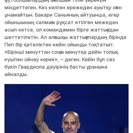
міндеттеген. Кез келген ережеден ауытқу оған
ұнамайтын. Бакари Саньяның айтуынша, егер
ойыншының салмағы рұқсат етілген межеден
асып кетсе, ол командамен бірге жаттығудан
шеттетілетін. Ал алғашқы жаттығулардың бірінде
Пеп бір қателіктен кейін ойынды тоқтатып:
«Бірінші минуттан соңғы минутқа дейін толық
күшпен ойнау керек», – деген. Кейін бұл сөз
бүкіл Гвардиола дәуірінің басты ұранына
айналды.