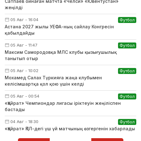
Сатпаев ойнаған матчта «Челси» «Ювентустан»
жеңілді
05 Авг - 16:04
Футбол
Астана 2027 жылы УЕФА-ның сайлау Конгресін
қабылдайды
05 Авг - 11:47
Футбол
Максим Самородовқа МЛС клубы қызығушылық
танытып отыр
05 Авг - 10:02
Футбол
Мохамед Салах Түркияға жаңа клубымен
келісімшартқа қол қою үшін келді
05 Авг - 00:54
Футбол
«Қайрат» Чемпиондар лигасы іріктеуін жеңіліспен
бастады
04 Авг - 18:30
Футбол
«Қайрат» ҚПЛ-дегі үш үй матчының өзгергенін хабарлады