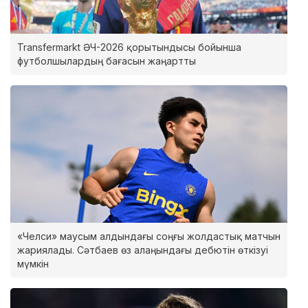
Transfermarkt ӘЧ-2026 қорытындысы бойынша
футболшылардың бағасын жаңартты
«Челси» маусым алдындағы соңғы жолдастық матчын
жариялады. Сәтбаев өз алаңындағы дебютін өткізуі
мүмкін