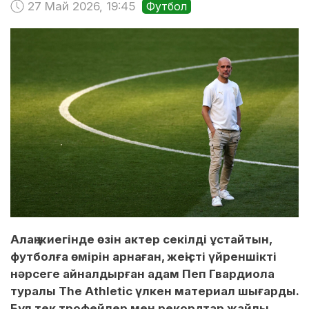
27 Май 2026, 19:45
Футбол
Алаң жиегінде өзін актер секілді ұстайтын,
футболға өмірін арнаған, жеңісті үйреншікті
нәрсеге айналдырған адам Пеп Гвардиола
туралы The Athletic үлкен материал шығарды.
Бұл тек трофейлер мен рекордтар жайлы