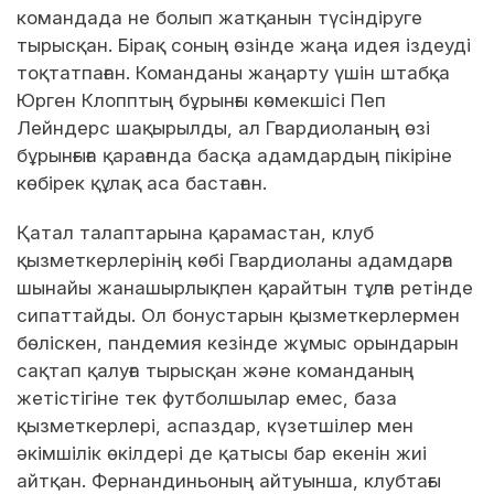
командада не болып жатқанын түсіндіруге
тырысқан. Бірақ соның өзінде жаңа идея іздеуді
тоқтатпаған. Команданы жаңарту үшін штабқа
Юрген Клопптың бұрынғы көмекшісі Пеп
Лейндерс шақырылды, ал Гвардиоланың өзі
бұрынғыға қарағанда басқа адамдардың пікіріне
көбірек құлақ аса бастаған.
Қатал талаптарына қарамастан, клуб
қызметкерлерінің көбі Гвардиоланы адамдарға
шынайы жанашырлықпен қарайтын тұлға ретінде
сипаттайды. Ол бонустарын қызметкерлермен
бөліскен, пандемия кезінде жұмыс орындарын
сақтап қалуға тырысқан және команданың
жетістігіне тек футболшылар емес, база
қызметкерлері, аспаздар, күзетшілер мен
әкімшілік өкілдері де қатысы бар екенін жиі
айтқан. Фернандиньоның айтуынша, клубтағы