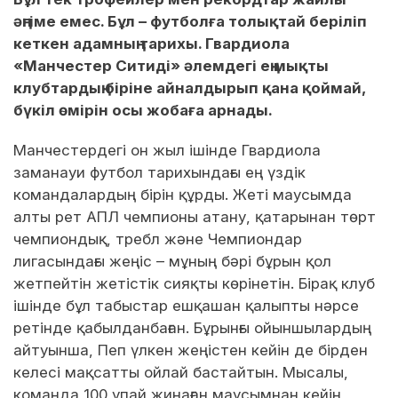
әңгіме емес. Бұл – футболға толықтай беріліп
кеткен адамның тарихы. Гвардиола
«Манчестер Ситиді» әлемдегі ең мықты
клубтардың біріне айналдырып қана қоймай,
бүкіл өмірін осы жобаға арнады.
Манчестердегі он жыл ішінде Гвардиола
заманауи футбол тарихындағы ең үздік
командалардың бірін құрды. Жеті маусымда
алты рет АПЛ чемпионы атану, қатарынан төрт
чемпиондық, требл және Чемпиондар
лигасындағы жеңіс – мұның бәрі бұрын қол
жетпейтін жетістік сияқты көрінетін. Бірақ клуб
ішінде бұл табыстар ешқашан қалыпты нәрсе
ретінде қабылданбаған. Бұрынғы ойыншылардың
айтуынша, Пеп үлкен жеңістен кейін де бірден
келесі мақсатты ойлай бастайтын. Мысалы,
команда 100 ұпай жинаған маусымнан кейін