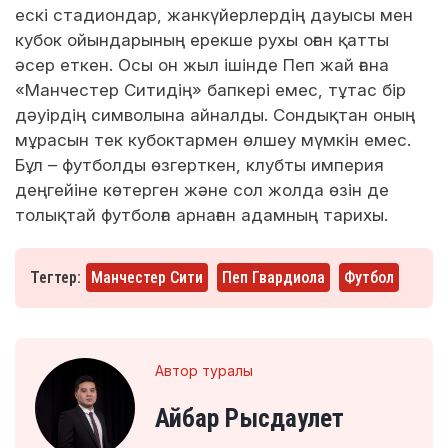
ескі стадиондар, жанкүйерлердің дауысы мен
кубок ойындарының ерекше рухы оған қатты
әсер еткен. Осы он жыл ішінде Пеп жай ғана
«Манчестер Ситидің» бапкері емес, тұтас бір
дәуірдің символына айналды. Сондықтан оның
мұрасын тек кубоктармен өлшеу мүмкін емес.
Бұл – футболды өзгерткен, клубты империя
деңгейіне көтерген және сол жолда өзін де
толықтай футболға арнаған адамның тарихы.
Тегтер:
Манчестер Сити
Пеп Гвардиола
Футбол
Автор туралы
Айбар Рысдаулет