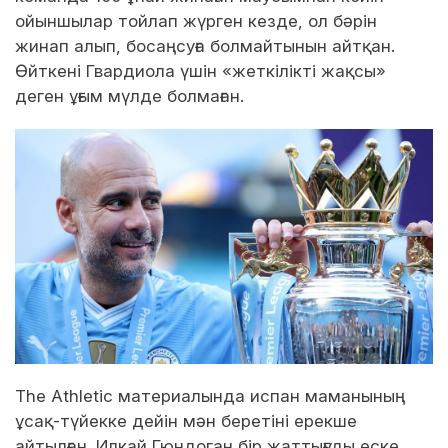
ойыншылар тойлап жүрген кезде, ол бәрін
жинап алып, босаңсуға болмайтынын айтқан.
Өйткені Гвардиола үшін «жеткілікті жақсы»
деген ұғым мүлде болмаған.
The Athletic материалында испан маманының
ұсақ-түйекке дейін мән беретіні ерекше
айтылған. Илкай Гюндоган бір жаттығуды еске