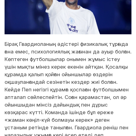
Бірақ Гвардиоланың әдістері физикалық тұрғыда
ғана емес, психологиялық жағынан да ауыр болған.
Көптеген футболшылар онымен жұмыс істеу
үшін мықты мінез керек екенін айтқан. Қосалқы
құрамда қалып қойған ойыншылар өздерін
оқшауланғандай сезінетін кездер жиі болған.
Кейде Пеп негізгі құрамға қоспаған футболшымен
апталап сөйлеспейтін. Соған қарамастан, ол әр
ойыншыдан мінсіз дайындық пен дұрыс
көзқарас күтті. Команда ішінде бұл ереже
«жаман көңіл-күй болмауы керек» деген
ұстаным ретінде танылған. Гвардиола реніш пен
наразылық ұжымға кері әсер етеді деп