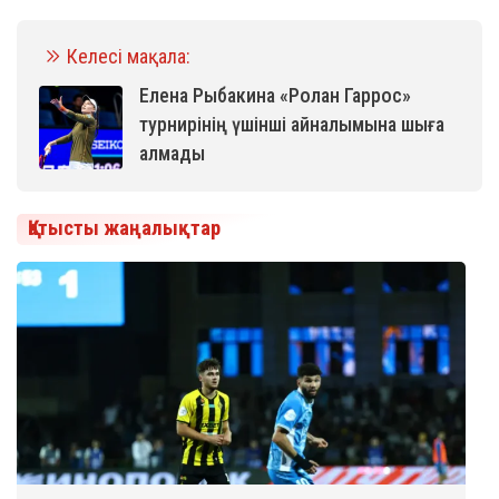
Келесі мақала:
Елена Рыбакина «Ролан Гаррос»
турнирінің үшінші айналымына шыға
алмады
Қатысты жаңалықтар