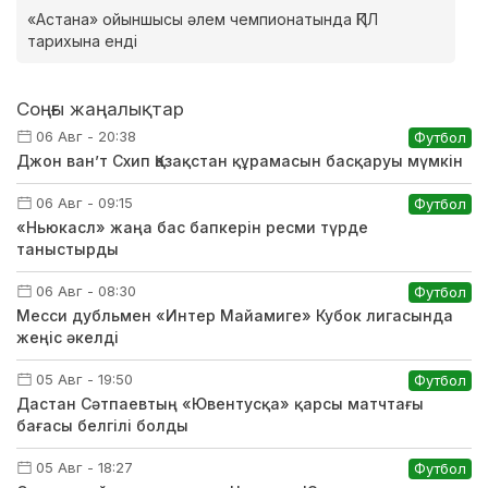
«Астана» ойыншысы әлем чемпионатында ҚПЛ
тарихына енді
Соңғы жаңалықтар
06 Авг - 20:38
Футбол
Джон ван’т Схип Қазақстан құрамасын басқаруы мүмкін
06 Авг - 09:15
Футбол
«Ньюкасл» жаңа бас бапкерін ресми түрде
таныстырды
06 Авг - 08:30
Футбол
Месси дубльмен «Интер Майамиге» Кубок лигасында
жеңіс әкелді
05 Авг - 19:50
Футбол
Дастан Сәтпаевтың «Ювентусқа» қарсы матчтағы
бағасы белгілі болды
05 Авг - 18:27
Футбол