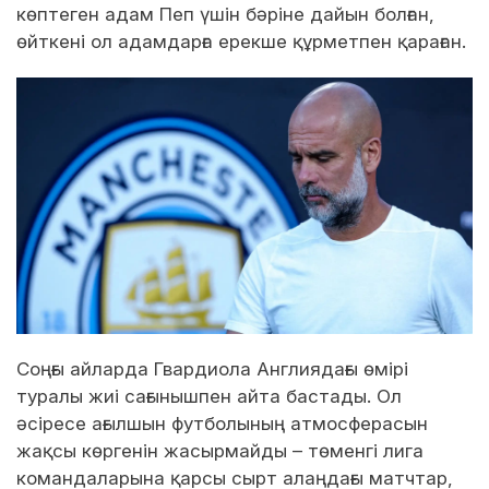
көптеген адам Пеп үшін бәріне дайын болған,
өйткені ол адамдарға ерекше құрметпен қараған.
Соңғы айларда Гвардиола Англиядағы өмірі
туралы жиі сағынышпен айта бастады. Ол
әсіресе ағылшын футболының атмосферасын
жақсы көргенін жасырмайды – төменгі лига
командаларына қарсы сырт алаңдағы матчтар,