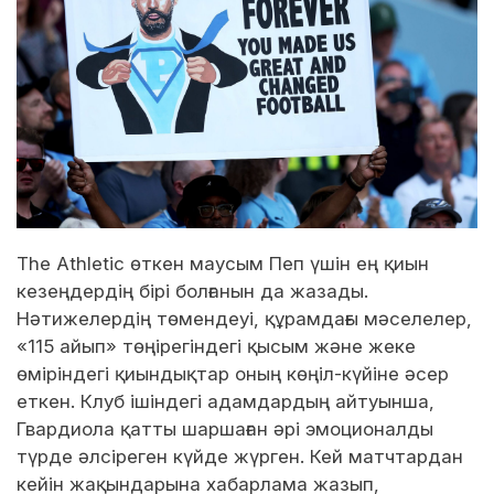
The Athletic өткен маусым Пеп үшін ең қиын
кезеңдердің бірі болғанын да жазады.
Нәтижелердің төмендеуі, құрамдағы мәселелер,
«115 айып» төңірегіндегі қысым және жеке
өміріндегі қиындықтар оның көңіл-күйіне әсер
еткен. Клуб ішіндегі адамдардың айтуынша,
Гвардиола қатты шаршаған әрі эмоционалды
түрде әлсіреген күйде жүрген. Кей матчтардан
кейін жақындарына хабарлама жазып,