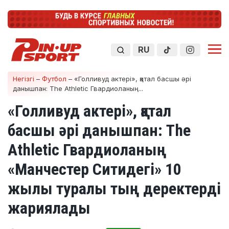
RU
Негізгі
–
Футбол
–
«Голливуд актері», қатал басшы әрі
данышпан: The Athletic Гвардиоланың...
«Голливуд актері», қатал
басшы әрі данышпан: The
Athletic Гвардиоланың
«Манчестер Ситидегі» 10
жылы туралы тың деректерді
жариялады