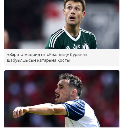
«Қайрат» мадридтік «Реалдың» бұрынғы
шабуылшысын қатарына қосты