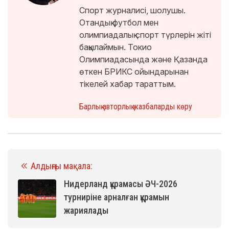
Спорт журналисі, шолушы.
Отандық футбол мен
олимпиадалық спорт түрлерін жіті
бақылаймын. Токио
Олимпиадасында және Қазанда
өткен БРИКС ойындарынан
тікелей хабар тараттым.
Барлық авторлық жазбаларды көру
Алдыңғы мақала:
Нидерланд құрамасы ӘЧ-2026
турниріне арналған құрамын
жариялады