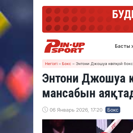
Басты 
Негізгі
–
Бокс
–
Энтони Джошуа кәсіпқой бок
Энтони Джошуа к
мансабын аяқта
06 Январь 2026, 17:20
Бокс