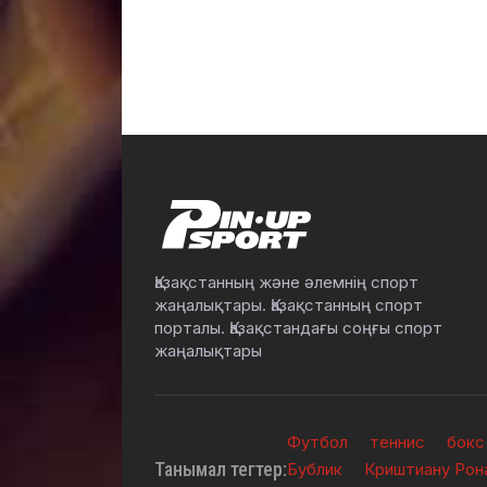
Қазақстанның және әлемнің спорт
жаңалықтары. Қазақстанның спорт
порталы. Қазақстандағы соңғы спорт
жаңалықтары
Футбол
теннис
бокс
Танымал тегтер:
Бублик
Криштиану Рон