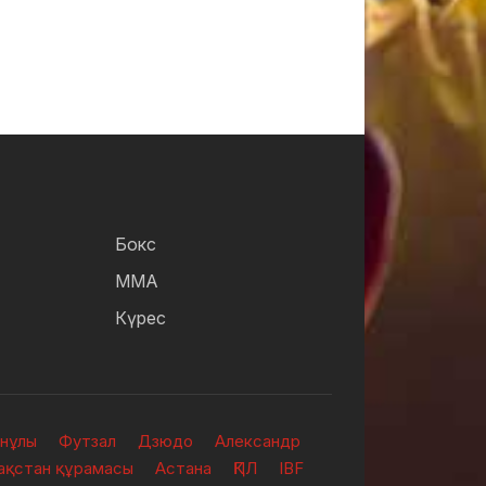
Бокс
ММА
Күрес
анұлы
Футзал
Дзюдо
Александр
зақстан құрамасы
Астана
ҚПЛ
IBF