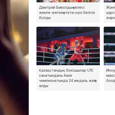
Дмитрий Биволдың келесі
Жәні
жекпе-жегінің өтетін күні белгілі
қарс
болды
жар
Қазақстандық боксшылар U15
Иноу
санатындағы Азия
манс
чемпионатында 24 медаль жеңіп
бол
алды