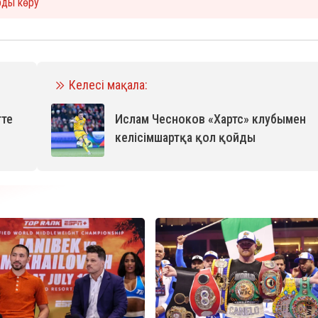
рды көру
Келесі мақала:
тте
Ислам Чесноков «Хартс» клубымен
келісімшартқа қол қойды