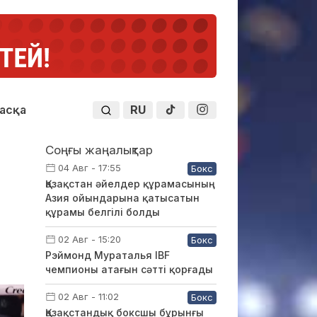
RU
асқа
Соңғы жаңалықтар
04 Авг - 17:55
Бокс
Қазақстан әйелдер құрамасының
Азия ойындарына қатысатын
құрамы белгілі болды
02 Авг - 15:20
Бокс
Рэймонд Мураталья IBF
чемпионы атағын сәтті қорғады
02 Авг - 11:02
Бокс
Қазақстандық боксшы бұрынғы