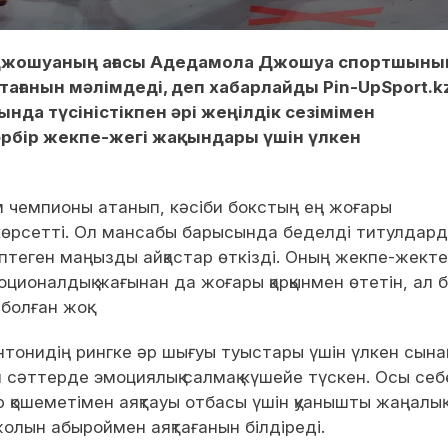
 Джошуаның ағасы Адедамола Джошуа спортшыны
ағанын мәлімдеді, деп хабарлайды Pin-UpSport.kz
нда түсіністікпен әрі жеңілдік сезімімен
әрбір жекпе-жегі жақындары үшін үлкен
 чемпионы атанып, кәсіби бокстың ең жоғары
 көрсетті. Ол мансабы барысында беделді титулдар
птеген маңызды айқастар өткізді. Оның жекпе-жекте
оционалдық жағынан да жоғары қарқынмен өтетін, ал 
болған жоқ.
онидің рингке әр шығуы туыстары үшін үлкен сынаққ
н сәттерде эмоциялық салмақ күшейе түскен. Осы себ
қошеметімен аяқтауы отбасы үшін қуанышты жаңалық
олын абыроймен аяқтағанын білдіреді.