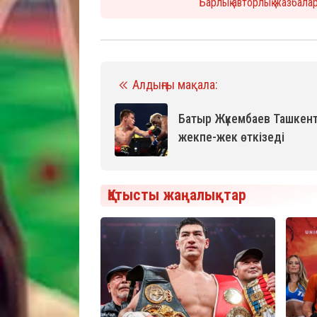
Барлық авторлық жазбала
Алдыңғы мақала:
Батыр Жүкембаев Ташкен
жекпе-жек өткізеді
Қатысты жаңалықтар