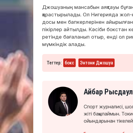
Джошуаның мансабын аяқтауы бұған
қарастырылады. Ол Нигерияда жол-к
досы мен бапкерлерінен айырылған 
пікірлер айтылды. Кәсіби бокстан 
ретінде бағаланып отыр, енді ол р
мүмкіндік алады.
Тегтер:
бокс
Энтони Джошуа
Айбар Рысдаул
Спорт журналисі, шо
жіті бақылаймын. То
ойындарынан тікелей