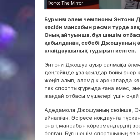
Фото: The Mirror
Бұрынғы әлем чемпионы Энтони
кәсіби мансабын ресми түрде аяқт
Оның айтуынша, бұл шешім отбасы
қабылданған, себебі Джошуаның 
алаңдаушылық тудырып келген.
Энтони Джошуа ауыр салмақта әлем
деңгейінде ұзақ жылдар бойы өнер
жеңіп алып, әлемдік ареналарда кө
тек спорттық тұрғыда ғана емес, эм
жағдай отбасы мүшелері үшін оңай 
Адедамола Джошуаның сөзінше, Энт
айналған. Әсіресе нокдаунға түске
оның мансабын көрермендердің зор 
болған. Бұл шешім спортшының өз ж