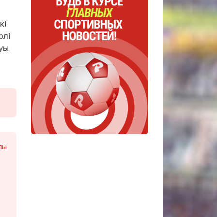
кі
рлі
уы
лы