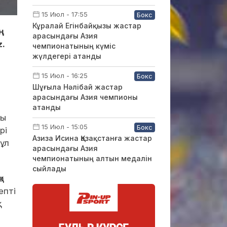
15 Июл - 17:55
Бокс
Кұралай Егінбайқызы жастар
ң
арасындағы Азия
.
чемпионатының күміс
жүлдегері атанды
15 Июл - 16:25
Бокс
Шұғыла Нәлібай жастар
арасындағы Азия чемпионы
атанды
ды
15 Июл - 15:05
Бокс
рі
Азиза Исина Қазақстанға жастар
бұл
арасындағы Азия
чемпионатының алтын медалін
сыйлады
а
епті