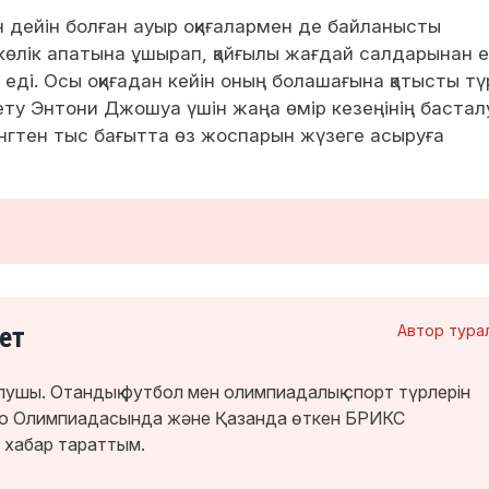
 дейін болған ауыр оқиғалармен де байланысты
өлік апатына ұшырап, қайғылы жағдай салдарынан е
еді. Осы оқиғадан кейін оның болашағына қатысты тү
кету Энтони Джошуа үшін жаңа өмір кезеңінің бастал
ингтен тыс бағытта өз жоспарын жүзеге асыруға
ет
Автор тура
лушы. Отандық футбол мен олимпиадалық спорт түрлерін
кио Олимпиадасында және Қазанда өткен БРИКС
 хабар тараттым.