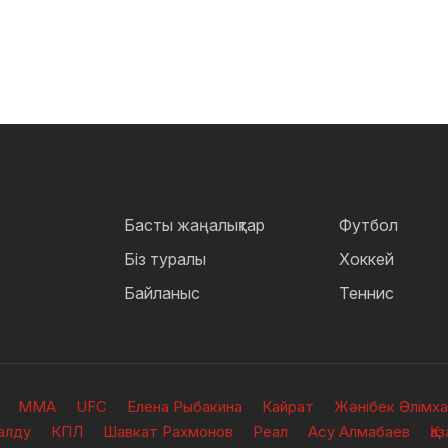
Басты жаңалықтар
Футбол
Біз туралы
Хоккей
Байланыс
Теннис
ММА
UFC
Елена Рыбакина
Кайрат
Жәнібек Әлімх
алду
КПЛ
Шавкат Рахмонов
Реал
Асу Алмабаев
Қа