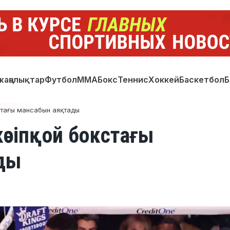
жаңалықтар
Футбол
ММА
Бокс
Теннис
Хоккей
Баскетбол
Б
стағы мансабын аяқтады
әсіпқой бокстағы
ды