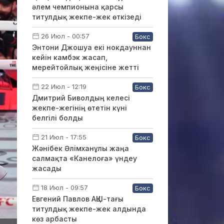
әлем чемпионына қарсы
титулдық жекпе-жек өткізеді
26 Июл - 00:57
Бокс
Энтони Джошуа екі нокдауннан
кейін камбэк жасап,
мерейтойлық жеңісіне жетті
22 Июл - 12:19
Бокс
Дмитрий Биволдың келесі
жекпе-жегінің өтетін күні
белгілі болды
21 Июл - 17:55
Бокс
Жәнібек Әлімханұлы жаңа
салмақта «Канелоға» үндеу
жасады
18 Июл - 09:57
Бокс
Евгений Павлов АҚШ-тағы
титулдық жекпе-жек алдында
көз арбасты