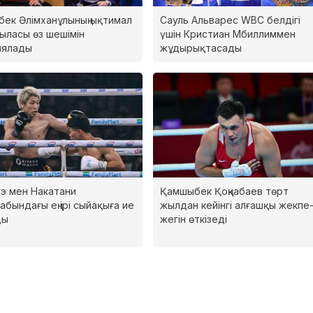
бек Әлімханұлының ықтимал
Сауль Альварес WBC белдігі
ыласы өз шешімін
үшін Кристиан Мбиллиммен
иялады
жұдырықтасады
э мен Накатани
Қамшыбек Қоңқабаев төрт
абындағы ең ірі сыйақыға ие
жылдан кейінгі алғашқы жекпе
ды
жегін өткізеді