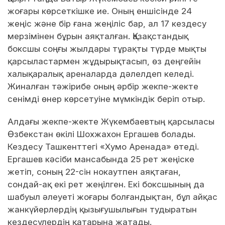
жоғары көрсеткішке ие. Оның еншісінде 24
жеңіс және бір ғана жеңіліс бар, ал 17 кездесу
мерзімінен бұрын аяқталған. Қазақстандық
боксшы соңғы жылдары тұрақты түрде мықты
қарсыластармен жұдырықтасып, өз деңгейін
халықаралық ареналарда дәлелдеп келеді.
Жиналған тәжірибе оның әрбір жекпе-жекте
сенімді өнер көрсетуіне мүмкіндік беріп отыр.
Алдағы жекпе-жекте Жүкембаевтың қарсыласы
Өзбекстан өкілі Шохжахон Ергашев болады.
Кездесу Ташкенттегі «Хумо Аренада» өтеді.
Ергашев кәсіби мансабында 25 рет жеңіске
жетіп, соның 22-сін нокаутпен аяқтаған,
сондай-ақ екі рет жеңілген. Екі боксшының да
шабуыл әлеуеті жоғары болғандықтан, бұл айқас
жанкүйерлердің қызығушылығын тудыратын
кездесулердің қатарына жатады.