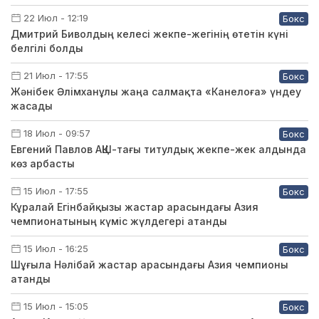
22 Июл - 12:19
Бокс
Дмитрий Биволдың келесі жекпе-жегінің өтетін күні
белгілі болды
21 Июл - 17:55
Бокс
Жәнібек Әлімханұлы жаңа салмақта «Канелоға» үндеу
жасады
18 Июл - 09:57
Бокс
Евгений Павлов АҚШ-тағы титулдық жекпе-жек алдында
көз арбасты
15 Июл - 17:55
Бокс
Кұралай Егінбайқызы жастар арасындағы Азия
чемпионатының күміс жүлдегері атанды
15 Июл - 16:25
Бокс
Шұғыла Нәлібай жастар арасындағы Азия чемпионы
атанды
15 Июл - 15:05
Бокс