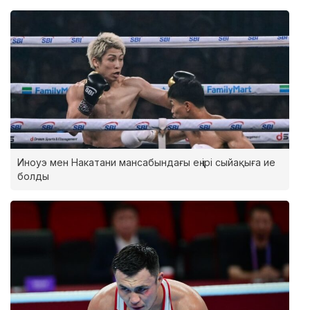
Иноуэ мен Накатани мансабындағы ең ірі сыйақыға ие
болды