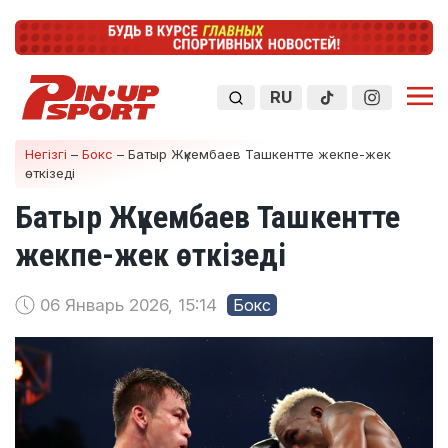
RU
Негізгі
–
Бокс
–
Батыр Жүкембаев Ташкентте жекпе-жек
өткізеді
Батыр Жүкембаев Ташкентте
жекпе-жек өткізеді
06 Январь 2026, 15:14
Бокс