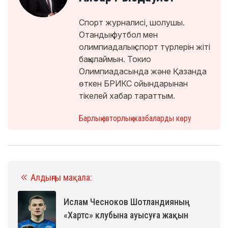
Спорт журналисі, шолушы.
Отандық футбол мен
олимпиадалық спорт түрлерін жіті
бақылаймын. Токио
Олимпиадасында және Қазанда
өткен БРИКС ойындарынан
тікелей хабар тараттым.
Барлық авторлық жазбаларды көру
Алдыңғы мақала:
Ислам Чесноков Шотландияның
«Хартс» клубына ауысуға жақын