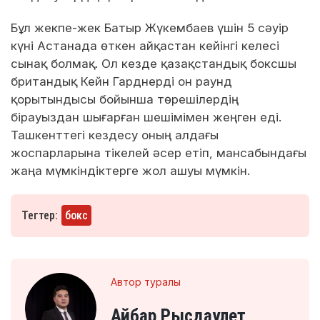
Бұл жекпе-жек Батыр Жүкембаев үшін 5 сәуір
күні Астанада өткен айқастан кейінгі келесі
сынақ болмақ. Ол кезде қазақстандық боксшы
британдық Кейн Гарднерді он раунд
қорытындысы бойынша төрешілердің
бірауыздан шығарған шешімімен жеңген еді.
Ташкенттегі кездесу оның алдағы
жоспарларына тікелей әсер етіп, мансабындағы
жаңа мүмкіндіктерге жол ашуы мүмкін.
Тегтер:
бокс
Автор туралы
Айбар Рысдаулет