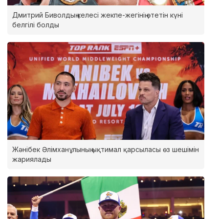
Дмитрий Биволдың келесі жекпе-жегінің өтетін күні
белгілі болды
Жәнібек Әлімханұлының ықтимал қарсыласы өз шешімін
жариялады