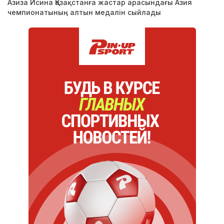
Азиза Исина Қазақстанға жастар арасындағы Азия
чемпионатының алтын медалін сыйлады