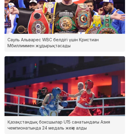
Сауль Альварес WBC белдігі үшін Кристиан
Мбиллиммен жұдырықтасады
Қазақстандық боксшылар U15 санатындағы Азия
чемпионатында 24 медаль жеңіп алды