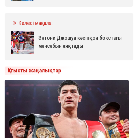
Келесі мақала:
Энтони Джошуа кәсіпқой бокстағы
мансабын аяқтады
Қатысты жаңалықтар