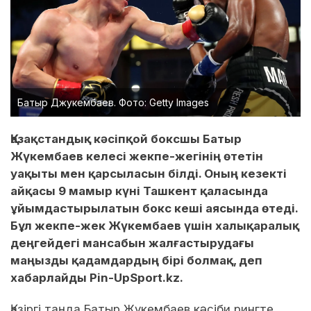
Батыр Джукембаев. Фото: Getty Images
Қазақстандық кәсіпқой боксшы Батыр
Жүкембаев келесі жекпе-жегінің өтетін
уақыты мен қарсыласын білді. Оның кезекті
айқасы 9 мамыр күні Ташкент қаласында
ұйымдастырылатын бокс кеші аясында өтеді.
Бұл жекпе-жек Жүкембаев үшін халықаралық
деңгейдегі мансабын жалғастырудағы
маңызды қадамдардың бірі болмақ, деп
хабарлайды Pin-UpSport.kz.
Қазіргі таңда Батыр Жүкембаев кәсіби рингте