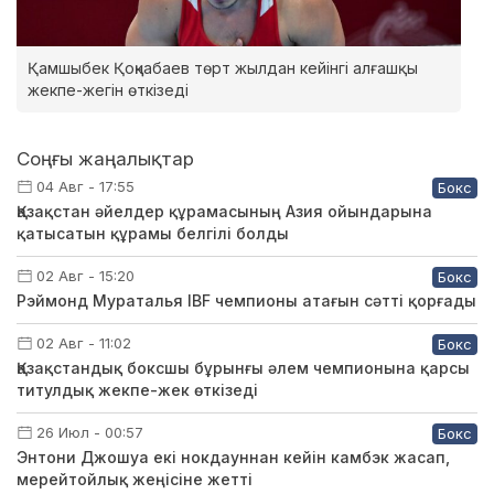
Қамшыбек Қоңқабаев төрт жылдан кейінгі алғашқы
жекпе-жегін өткізеді
Соңғы жаңалықтар
04 Авг - 17:55
Бокс
Қазақстан әйелдер құрамасының Азия ойындарына
қатысатын құрамы белгілі болды
02 Авг - 15:20
Бокс
Рэймонд Мураталья IBF чемпионы атағын сәтті қорғады
02 Авг - 11:02
Бокс
Қазақстандық боксшы бұрынғы әлем чемпионына қарсы
титулдық жекпе-жек өткізеді
26 Июл - 00:57
Бокс
Энтони Джошуа екі нокдауннан кейін камбэк жасап,
мерейтойлық жеңісіне жетті