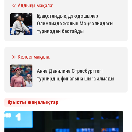
Алдыңғы мақала:
Қазақстандық дзюдошылар
Олимпиада жолын Моңғолиядағы
турнирден бастайды
Келесі мақала:
Анна Данилина Страсбургтегі
турнирдің финалына шыға алмады
Қатысты жаңалықтар