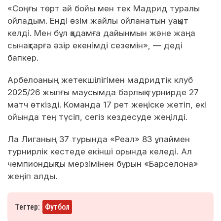
«Соңғы төрт ай бойы мен тек Мадрид туралы
ойладым. Енді өзім жайлы ойланатын уақыт
келді. Мен бұл қадамға дайынмын және жаңа
сынақтарға әзір екенімді сеземін», — деді
бапкер.
Арбелоаның жетекшілігімен мадридтік клуб
2025/26 жылғы маусымда барлық турнирде 27
матч өткізді. Команда 17 рет жеңіске жетіп, екі
ойында тең түсіп, сегіз кездесуде жеңілді.
Ла Лиганың 37 турында «Реал» 83 ұпаймен
турнирлік кестеде екінші орында келеді. Ал
чемпиондықты мерзімінен бұрын «Барселона»
жеңіп алды.
Тегтер:
Футбол