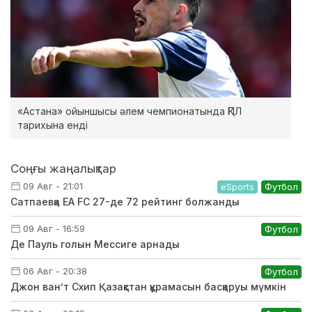
«Астана» ойыншысы әлем чемпионатында ҚПЛ
тарихына енді
Соңғы жаңалықтар
09 Авг - 21:01
eSports
Футбол
Сатпаевқа EA FC 27-де 72 рейтинг болжанды
09 Авг - 16:59
Футбол
Де Пауль голын Мессиге арнады
06 Авг - 20:38
Футбол
Джон ван’т Схип Қазақстан құрамасын басқаруы мүмкін