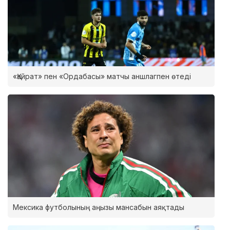
«Қайрат» пен «Ордабасы» матчы аншлагпен өтеді
Мексика футболының аңызы мансабын аяқтады