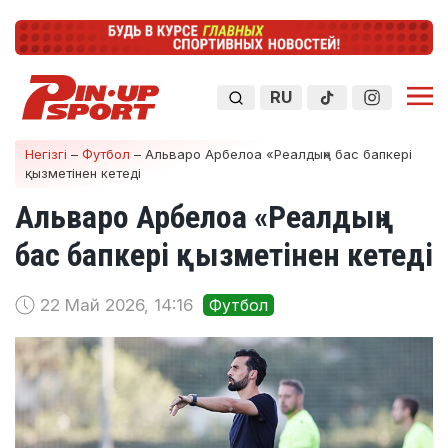
RU
Негізгі
–
Футбол
–
Альваро Арбелоа «Реалдың» бас бапкері
қызметінен кетеді
Альваро Арбелоа «Реалдың»
бас бапкері қызметінен кетеді
22 Май 2026, 14:16
Футбол