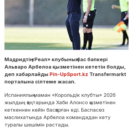
Мадридтің «Реал» клубының бас бапкері
Альваро Арбелоа қызметінен кететін болды,
деп хабарлайды
Pin-UpSport.kz
Transfermarkt
порталына сілтеме жасап.
Испаниялық маман «Корольдік клубты» 2026
жылдың қаңтарында Хаби Алонсо қызметінен
кеткеннен кейін басқарған еді. Баспасөз
мәслихатында Арбелоа командадан кету
туралы шешімін растады.