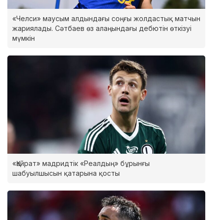
«Челси» маусым алдындағы соңғы жолдастық матчын
жариялады. Сәтбаев өз алаңындағы дебютін өткізуі
мүмкін
«Қайрат» мадридтік «Реалдың» бұрынғы
шабуылшысын қатарына қосты