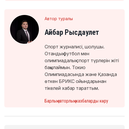
Автор туралы
Айбар Рысдаулет
Спорт журналисі, шолушы.
Отандық футбол мен
олимпиадалық спорт түрлерін жіті
бақылаймын. Токио
Олимпиадасында және Қазанда
өткен БРИКС ойындарынан
тікелей хабар тараттым.
Барлық авторлық жазбаларды көру