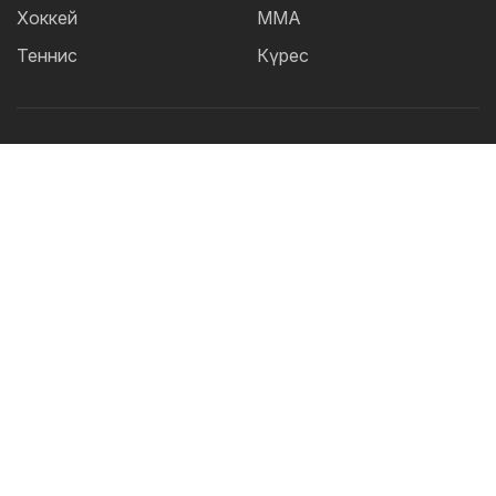
Хоккей
ММА
Теннис
Күрес
Танымал тегтер:
Футбол
теннис
бокс
ММА
UFC
Елена
Рыбакина
Кайрат
Жәнібек Әлімханұлы
Футзал
Дзюдо
Александр Бублик
Криштиану Роналду
КПЛ
Шавкат Рахмонов
Асу Алмабаев
Реал
Қазақстан құрамасы
Астана
ҚПЛ
IBF
Барселона
Ордабасы
УЕФА
WBO
Актобе
2026 © TOO "BOS Solution" - Барлық құқықтар қорғалған.