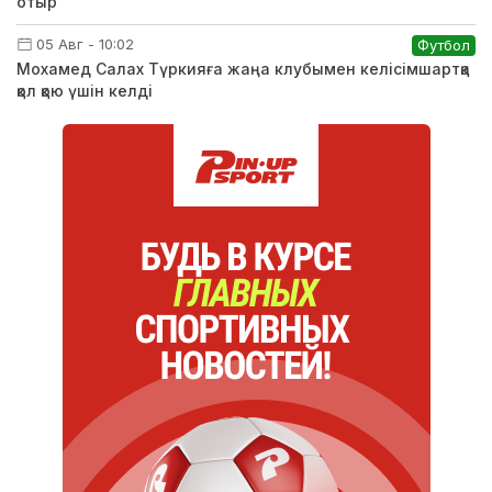
отыр
05 Авг - 10:02
Футбол
Мохамед Салах Түркияға жаңа клубымен келісімшартқа
қол қою үшін келді