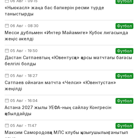
06 Авг - 09:15
Футбол
«Ньюкасл» жаңа бас бапкерін ресми түрде
таныстырды
06 Авг - 08:30
Футбол
Месси дубльмен «Интер Майамиге» Кубок лигасында
жеңіс әкелді
05 Авг - 19:50
Футбол
Дастан Сәтпаевтың «Ювентусқа» қарсы матчтағы бағасы
белгілі болды
05 Авг - 18:27
Футбол
Сатпаев ойнаған матчта «Челси» «Ювентустан»
жеңілді
05 Авг - 16:04
Футбол
Астана 2027 жылы УЕФА-ның сайлау Конгресін
қабылдайды
05 Авг - 11:47
Футбол
Максим Самородовқа МЛС клубы қызығушылық танытып