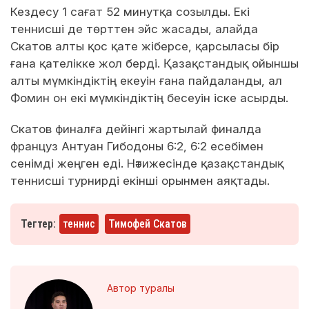
Кездесу 1 сағат 52 минутқа созылды. Екі
теннисші де төрттен эйс жасады, алайда
Скатов алты қос қате жіберсе, қарсыласы бір
ғана қателікке жол берді. Қазақстандық ойыншы
алты мүмкіндіктің екеуін ғана пайдаланды, ал
Фомин он екі мүмкіндіктің бесеуін іске асырды.
Скатов финалға дейінгі жартылай финалда
француз Антуан Гибодоны 6:2, 6:2 есебімен
сенімді жеңген еді. Нәтижесінде қазақстандық
теннисші турнирді екінші орынмен аяқтады.
Тегтер:
теннис
Тимофей Скатов
Автор туралы