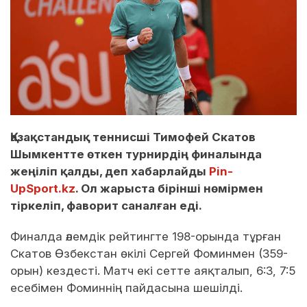
Қазақстандық теннисші Тимофей Скатов
Шымкентте өткен турнирдің финалында
жеңіліп қалды, деп хабарлайды
Pin-
UpSport.kz
. Ол жарыста бірінші нөмірмен
тіркеліп, фаворит саналған еді.
Финалда әлемдік рейтингте 198-орында тұрған
Скатов Өзбекстан өкілі Сергей Фоминмен (359-
орын) кездесті. Матч екі сетте аяқталып, 6:3, 7:5
есебімен Фоминнің пайдасына шешілді.