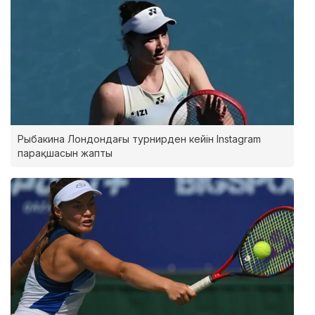
Рыбакина Лондондағы турнирден кейін Instagram
парақшасын жапты