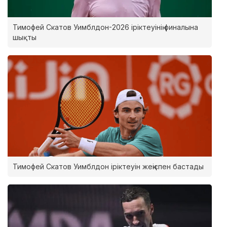
Тимофей Скатов Уимблдон-2026 іріктеуінің финалына
шықты
Тимофей Скатов Уимблдон іріктеуін жеңіспен бастады