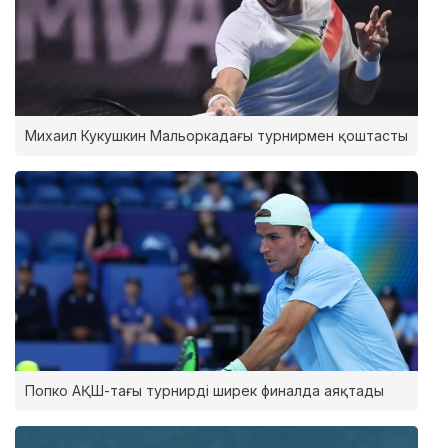
Михаил Кукушкин Мальоркадағы турнирмен қоштасты
Попко АҚШ-тағы турнирді ширек финалда аяқтады