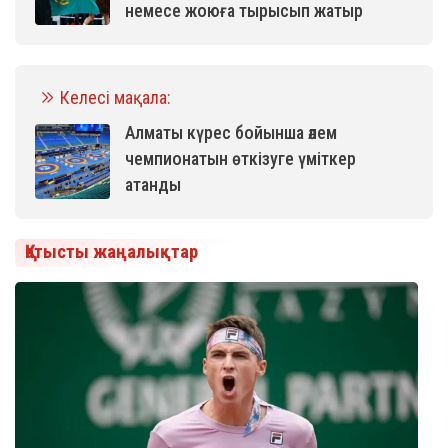
немесе жоюға тырысып жатыр
Келесі мақала:
Алматы күрес бойынша әлем
чемпионатын өткізуге үміткер
атанды
Қатысты жаңалықтар