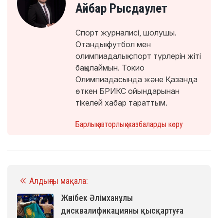
Айбар Рысдаулет
Спорт журналисі, шолушы.
Отандық футбол мен
олимпиадалық спорт түрлерін жіті
бақылаймын. Токио
Олимпиадасында және Қазанда
өткен БРИКС ойындарынан
тікелей хабар тараттым.
Барлық авторлық жазбаларды көру
Алдыңғы мақала:
Жәнібек Әлімханұлы
дисквалификацияны қысқартуға