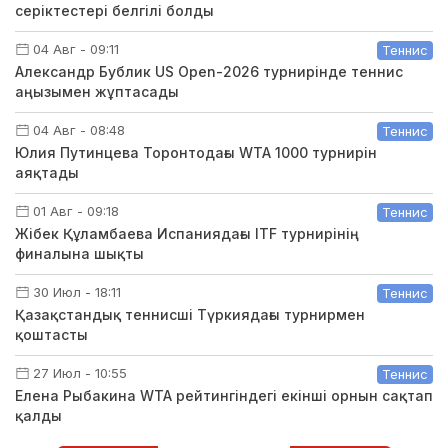
серіктестері белгілі болды
04 Авг - 09:11
Теннис
Александр Бублик US Open-2026 турнирінде теннис
аңызымен жұптасады
04 Авг - 08:48
Теннис
Юлия Путинцева Торонтодағы WTA 1000 турнирін
аяқтады
01 Авг - 09:18
Теннис
Жібек Құламбаева Испаниядағы ITF турнирінің
финалына шықты
30 Июл - 18:11
Теннис
Қазақстандық теннисші Түркиядағы турнирмен
қоштасты
27 Июл - 10:55
Теннис
Елена Рыбакина WTA рейтингіндегі екінші орнын сақтап
қалды