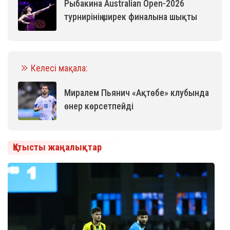
Рыбакина Australian Open-2026
турнирінің ширек финалына шықты
Келесі мақала:
Миралем Пьянич «Ақтөбе» клубында
өнер көрсетпейді
Қатысты жаңалықтар