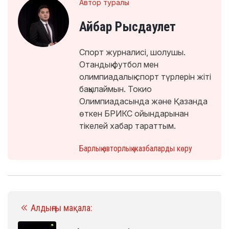
Автор туралы
Айбар Рысдаулет
Спорт журналисі, шолушы.
Отандық футбол мен
олимпиадалық спорт түрлерін жіті
бақылаймын. Токио
Олимпиадасында және Қазанда
өткен БРИКС ойындарынан
тікелей хабар тараттым.
Барлық авторлық жазбаларды көру
Алдыңғы мақала: