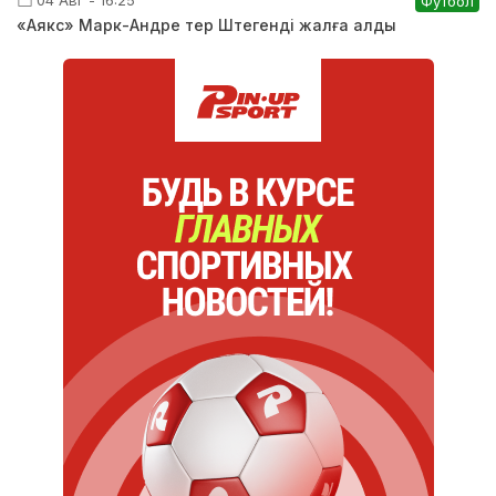
04 Авг - 16:25
Футбол
«Аякс» Марк-Андре тер Штегенді жалға алды