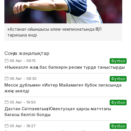
«Астана» ойыншысы әлем чемпионатында ҚПЛ
тарихына енді
Соңғы жаңалықтар
06 Авг - 09:15
Футбол
«Ньюкасл» жаңа бас бапкерін ресми түрде таныстырды
06 Авг - 08:30
Футбол
Месси дубльмен «Интер Майамиге» Кубок лигасында
жеңіс әкелді
05 Авг - 19:50
Футбол
Дастан Сәтпаевтың «Ювентусқа» қарсы матчтағы
бағасы белгілі болды
05 Авг - 18:27
Футбол