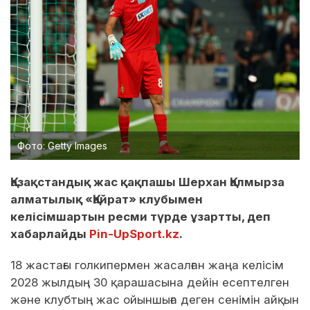
Фото: Getty Images
Қазақстандық жас қақпашы Шерхан Қалмырза
алматылық «Қайрат» клубымен
келісімшартын ресми түрде ұзартты, деп
хабарлайды
Pin-UpSport.kz
.
18 жастағы голкипермен жасалған жаңа келісім
2028 жылдың 30 қарашасына дейін есептелген
және клубтың жас ойыншыға деген сенімін айқын