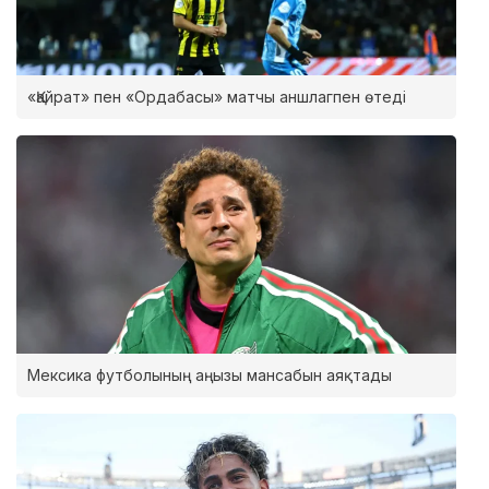
«Қайрат» пен «Ордабасы» матчы аншлагпен өтеді
Мексика футболының аңызы мансабын аяқтады