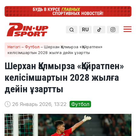
RU
Негізгі
–
Футбол
–
Шерхан Қалмырза «Қайратпен»
келісімшартын 2028 жылға дейін ұзартты
Шерхан Қалмырза «Қайратпен»
келісімшартын 2028 жылға
дейін ұзартты
26 Январь 2026, 13:22
Футбол