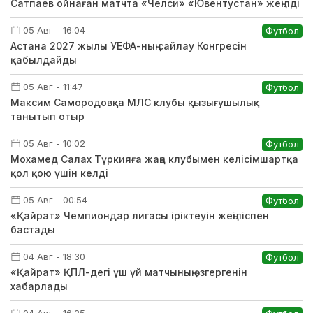
Сатпаев ойнаған матчта «Челси» «Ювентустан» жеңілді
05 Авг - 16:04
Футбол
Астана 2027 жылы УЕФА-ның сайлау Конгресін
қабылдайды
05 Авг - 11:47
Футбол
Максим Самородовқа МЛС клубы қызығушылық
танытып отыр
05 Авг - 10:02
Футбол
Мохамед Салах Түркияға жаңа клубымен келісімшартқа
қол қою үшін келді
05 Авг - 00:54
Футбол
«Қайрат» Чемпиондар лигасы іріктеуін жеңіліспен
бастады
04 Авг - 18:30
Футбол
«Қайрат» ҚПЛ-дегі үш үй матчының өзгергенін
хабарлады