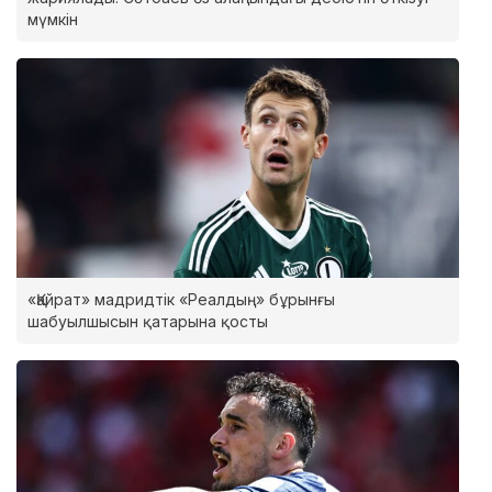
мүмкін
«Қайрат» мадридтік «Реалдың» бұрынғы
шабуылшысын қатарына қосты