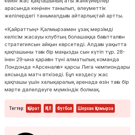
кейін жас қақпашының аты жанкүйерлер
арасында кеңінен танылып, әлеуметтік
желілердегі танымалдығы айтарлықтай артты.
«Қайраттың» Қалмырзамен ұзақ мерзімді
келісім жасауы клубтың болашаққа бағытталған
стратегиясын айқын көрсетеді. Алдағы уақытта
қақпашыны тағы бір маңызды сын күтіп тұр. 28-
інен 29-ына қараған түні алматылық команда
Лондонда «Арсеналға» қарсы Лига чемпиондары
аясында матч өткізеді. Бұл кездесу жас
қақпашы үшін халықаралық аренада өзін тағы бір
мәрте дәлелдеуге мүмкіндік болмақ.
Тегтер:
Қайрат
ҚПЛ
Футбол
Шерхан Қалмырза