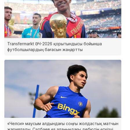
Transfermarkt ӘЧ-2026 қорытындысы бойынша
футболшылардың бағасын жаңартты
«Челси» маусым алдындағы соңғы жолдастық матчын
жариялады. Сәтбаев өз алаңындағы дебютін өткізуі