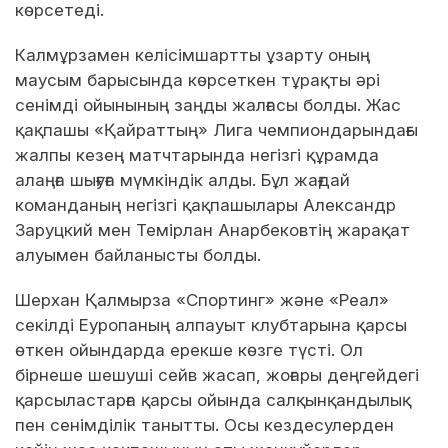
көрсетеді.
Калмұрзамен келісімшартты ұзарту оның
маусым барысында көрсеткен тұрақты әрі
сенімді ойынының заңды жалғасы болды. Жас
қақпашы «Қайраттың» Лига чемпиондарындағы
жалпы кезең матчтарында негізгі құрамда
алаңға шығуға мүмкіндік алды. Бұл жағдай
команданың негізгі қақпашылары Александр
Заруцкий мен Темірлан Анарбековтің жарақат
алуымен байланысты болды.
Шерхан Қалмырза «Спортинг» және «Реал»
секілді Еуропаның алпауыт клубтарына қарсы
өткен ойындарда ерекше көзге түсті. Ол
бірнеше шешуші сейв жасап, жоғары деңгейдегі
қарсыластарға қарсы ойында салқынқандылық
пен сенімділік танытты. Осы кездесулерден