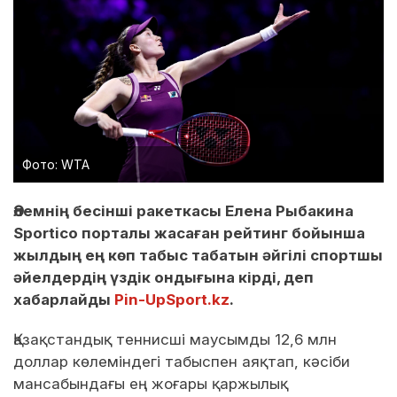
Фото: WTA
Әлемнің бесінші ракеткасы Елена Рыбакина
Sportico порталы жасаған рейтинг бойынша
жылдың ең көп табыс табатын әйгілі спортшы
әйелдердің үздік ондығына кірді, деп
хабарлайды
Pin-UpSport.kz
.
Қазақстандық теннисші маусымды 12,6 млн
доллар көлеміндегі табыспен аяқтап, кәсіби
мансабындағы ең жоғары қаржылық