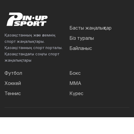
Басты жаңалықтар
Қазақстанның және әлемнің
Біз туралы
спорт жаңалықтары.
Қазақстанның спорт порталы.
Байланыс
Қазақстандағы соңғы спорт
жаңалықтары
Футбол
Бокс
Хоккей
ММА
Теннис
Күрес
Танымал тегтер:
Футбол
теннис
бокс
ММА
UFC
Елена