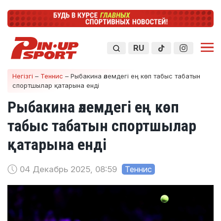
RU
Негізгі
–
Теннис
–
Рыбакина әлемдегі ең көп табыс табатын
спортшылар қатарына енді
Рыбакина әлемдегі ең көп
табыс табатын спортшылар
қатарына енді
04 Декабрь 2025, 08:59
Теннис