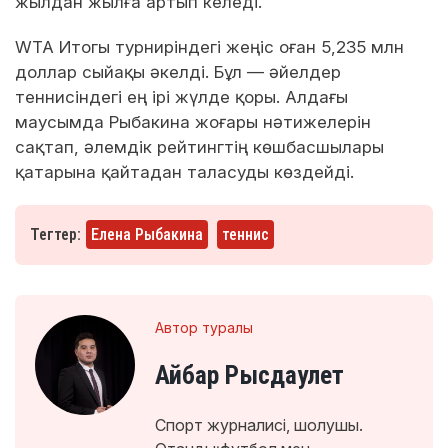
жылдан жылға артып келеді.
WTA Итогы турниріндегі жеңіс оған 5,235 млн
доллар сыйақы әкелді. Бұл — әйелдер
теннисіндегі ең ірі жүлде қоры. Алдағы
маусымда Рыбакина жоғары нәтижелерін
сақтап, әлемдік рейтингтің көшбасшылары
қатарына қайтадан таласуды көздейді.
Тегтер:
Елена Рыбакина
теннис
Автор туралы
Айбар Рысдаулет
Спорт журналисі, шолушы.