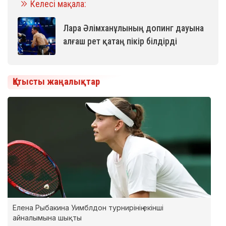
Келесі мақала:
Лара Әлімханұлының допинг дауына
алғаш рет қатаң пікір білдірді
Қатысты жаңалықтар
Елена Рыбакина Уимблдон турнирінің екінші
айналымына шықты