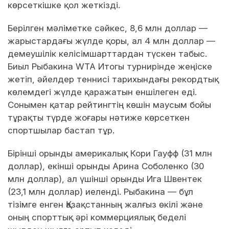
көрсеткішке қол жеткізді.
Берілген мәліметке сәйкес, 8,6 млн доллар —
жарыстардағы жүлде қоры, ал 4 млн доллар —
демеушілік келісімшарттардан түскен табыс.
Биыл Рыбакина WTA Итогы турнирінде жеңіске
жетіп, әйелдер теннисі тарихындағы рекордтық
көлемдегі жүлде қаражатын еншілеген еді.
Сонымен қатар рейтингтің көшін маусым бойы
тұрақты түрде жоғары нәтиже көрсеткен
спортшылар бастап тұр.
Бірінші орынды америкалық Кори Гауфф (31 млн
доллар), екінші орынды Арина Соболенко (30
млн доллар), ал үшінші орынды Ига Швентек
(23,1 млн доллар) иеленді. Рыбакина — бұл
тізімге енген Қазақстанның жалғыз өкілі және
оның спорттық әрі коммерциялық беделі