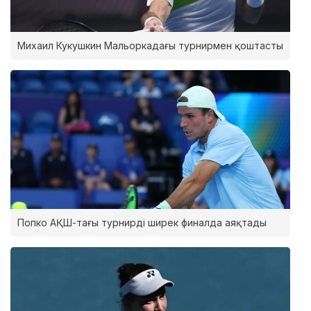
Михаил Кукушкин Мальоркадағы турнирмен қоштасты
Попко АҚШ-тағы турнирді ширек финалда аяқтады