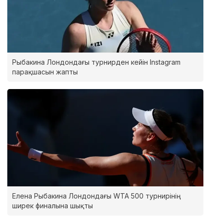
Рыбакина Лондондағы турнирден кейін Instagram
парақшасын жапты
Елена Рыбакина Лондондағы WTA 500 турнирінің
ширек финалына шықты