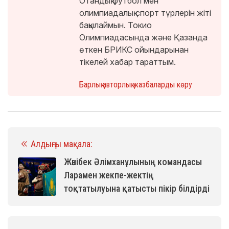
Отандық футбол мен
олимпиадалық спорт түрлерін жіті
бақылаймын. Токио
Олимпиадасында және Қазанда
өткен БРИКС ойындарынан
тікелей хабар тараттым.
Барлық авторлық жазбаларды көру
Алдыңғы мақала:
Жәнібек Әлімханұлының командасы
Ларамен жекпе-жектің
тоқтатылуына қатысты пікір білдірді