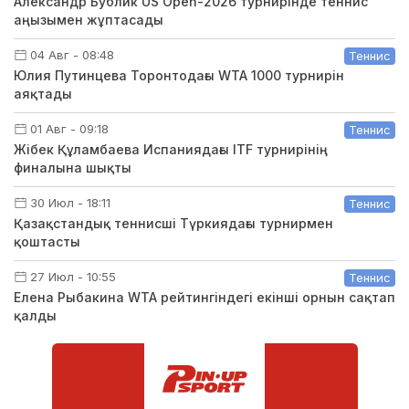
Александр Бублик US Open-2026 турнирінде теннис
аңызымен жұптасады
04 Авг - 08:48
Теннис
Юлия Путинцева Торонтодағы WTA 1000 турнирін
аяқтады
01 Авг - 09:18
Теннис
Жібек Құламбаева Испаниядағы ITF турнирінің
финалына шықты
30 Июл - 18:11
Теннис
Қазақстандық теннисші Түркиядағы турнирмен
қоштасты
27 Июл - 10:55
Теннис
Елена Рыбакина WTA рейтингіндегі екінші орнын сақтап
қалды