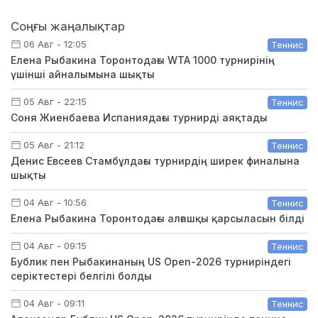
Соңғы жаңалықтар
06 Авг - 12:05
Теннис
Елена Рыбакина Торонтодағы WTA 1000 турнирінің
үшінші айналымына шықты
05 Авг - 22:15
Теннис
Соня Жиенбаева Испаниядағы турнирді аяқтады
05 Авг - 21:12
Теннис
Денис Евсеев Стамбұлдағы турнирдің ширек финалына
шықты
04 Авг - 10:56
Теннис
Елена Рыбакина Торонтодағы алғашқы қарсыласын білді
04 Авг - 09:15
Теннис
Бублик пен Рыбакинаның US Open-2026 турниріндегі
серіктестері белгілі болды
04 Авг - 09:11
Теннис