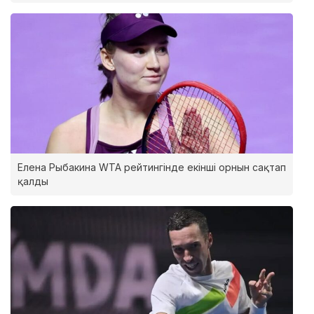
Елена Рыбакина WTA рейтингінде екінші орнын сақтап
қалды