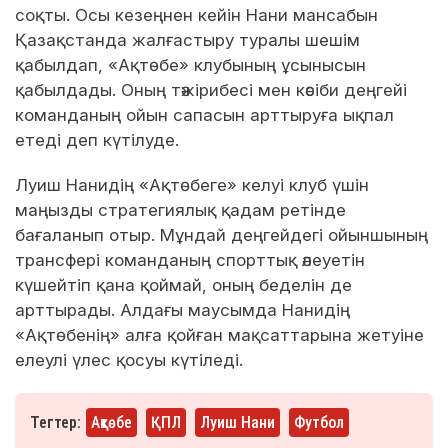
соқты. Осы кезеңнен кейін Нани мансабын
Қазақстанда жалғастыру туралы шешім
қабылдап, «Ақтөбе» клубының ұсынысын
қабылдады. Оның тәжірибесі мен кәсіби деңгейі
команданың ойын сапасын арттыруға ықпал
етеді деп күтілуде.
Луиш Нанидің «Ақтөбеге» келуі клуб үшін
маңызды стратегиялық қадам ретінде
бағаланып отыр. Мұндай деңгейдегі ойыншының
трансфері команданың спорттық әлеуетін
күшейтіп қана қоймай, оның беделін де
арттырады. Алдағы маусымда Нанидің
«Ақтөбенің» алға қойған мақсаттарына жетуіне
елеулі үлес қосуы күтіледі.
Тегтер:
Ақтөбе
ҚПЛ
Луиш Нани
Футбол