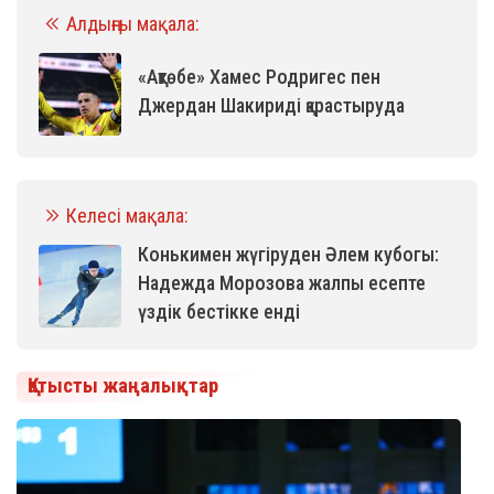
Алдыңғы мақала:
«Ақтөбе» Хамес Родригес пен
Джердан Шакириді қарастыруда
Келесі мақала:
Конькимен жүгіруден Әлем кубогы:
Надежда Морозова жалпы есепте
үздік бестікке енді
Қатысты жаңалықтар