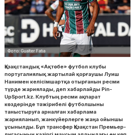
Фото: Gualter Fatia
Қазақстандық «Ақтөбе» футбол клубы
португалиялық жартылай қорғаушы Луиш
Нанимен келісімшартқа отырғанын ресми
түрде жариялады, деп хабарлайды Pin-
UpSport.kz. Клубтың ресми ақпарат
көздерінде тәжірибелі футболшыны
таныстыруға арналған хабарлама
жарияланып, жанкүйерлерге жаңа ойыншы
ұсынылды. Бұл трансфер Қазақстан Премьер-
лигасының қазіргі маусым алдындағы ең көп