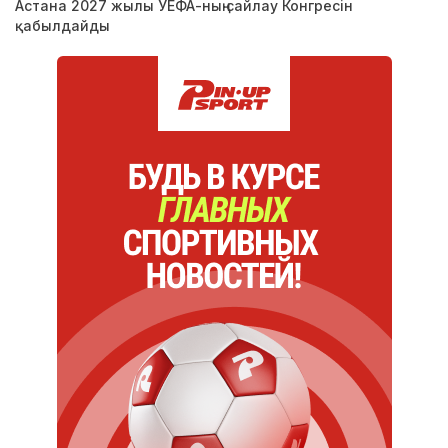
Астана 2027 жылы УЕФА-ның сайлау Конгресін
қабылдайды