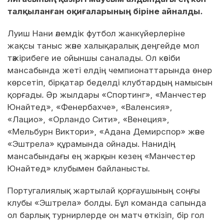
талқыланған оқиғаларының біріне айналды.
Луиш Нани әлемдік футбол жанкүйерлеріне
жақсы таныс және халықаралық деңгейде мол
тәжірибеге ие ойыншы саналады. Ол кәсіби
мансабында жеті елдің чемпионаттарында өнер
көрсетіп, бірқатар беделді клубтардың намысын
қорғады. Әр жылдары «Спортинг», «Манчестер
Юнайтед», «Фенербахче», «Валенсия»,
«Лацио», «Орландо Сити», «Венеция»,
«Мельбурн Виктори», «Адана Демирспор» және
«Эштрела» құрамында ойнады. Нанидің
мансабындағы ең жарқын кезең «Манчестер
Юнайтед» клубымен байланысты.
Португалиялық жартылай қорғаушының соңғы
клубы «Эштрела» болды. Бұл команда сапында
ол барлық турнирлерде он матч өткізіп, бір гол