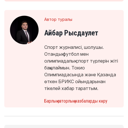
Автор туралы
Айбар Рысдаулет
Спорт журналисі, шолушы.
Отандық футбол мен
олимпиадалық спорт түрлерін жіті
бақылаймын. Токио
Олимпиадасында және Қазанда
өткен БРИКС ойындарынан
тікелей хабар тараттым.
Барлық авторлық жазбаларды көру