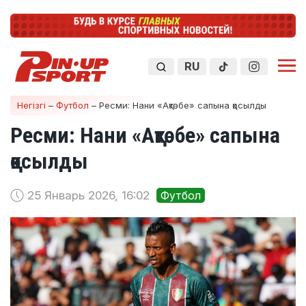
RU
Негізгі
–
Футбол
–
Ресми: Нани «Ақтөбе» сапына қосылды
Ресми: Нани «Ақтөбе» сапына
қосылды
25 Январь 2026, 16:02
Футбол