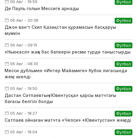
09 Авг - 16:59
Футбол
Де Пауль голын Мессиге арнады
06 Авг - 20:38
Футбол
Джон ван’т Схип Қазақстан құрамасын басқаруы
мүмкін
06 Авг - 09:15
Футбол
«Ньюкасл» жаңа бас бапкерін ресми түрде таныстырды
06 Авг - 08:30
Футбол
Месси дубльмен «Интер Майамиге» Кубок лигасында
жеңіс әкелді
05 Авг - 19:50
Футбол
Дастан Сәтпаевтың «Ювентусқа» қарсы матчтағы
бағасы белгілі болды
05 Авг - 18:27
Футбол
Сатпаев ойнаған матчта «Челси» «Ювентустан» жеңілді
05 Авг - 16:04
Футбол