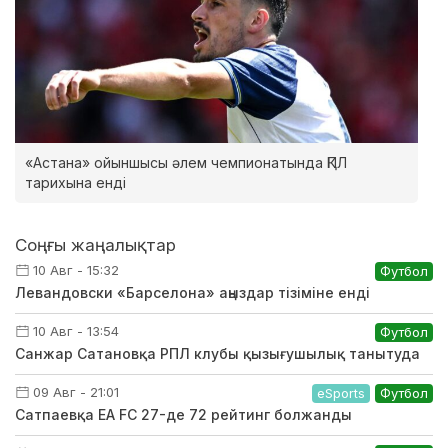
«Астана» ойыншысы әлем чемпионатында ҚПЛ
тарихына енді
Соңғы жаңалықтар
10 Авг - 15:32
Футбол
Левандовски «Барселона» аңыздар тізіміне енді
10 Авг - 13:54
Футбол
Санжар Сатановқа РПЛ клубы қызығушылық танытуда
09 Авг - 21:01
eSports
Футбол
Сатпаевқа EA FC 27-де 72 рейтинг болжанды