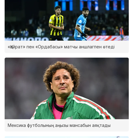
«Қайрат» пен «Ордабасы» матчы аншлагпен өтеді
Мексика футболының аңызы мансабын аяқтады