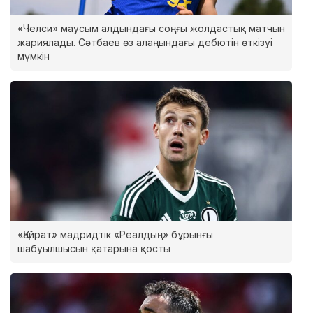
«Челси» маусым алдындағы соңғы жолдастық матчын
жариялады. Сәтбаев өз алаңындағы дебютін өткізуі
мүмкін
«Қайрат» мадридтік «Реалдың» бұрынғы
шабуылшысын қатарына қосты