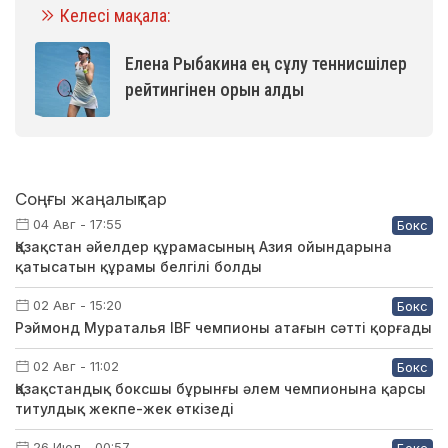
Келесі мақала:
Елена Рыбакина ең сұлу теннисшілер
рейтингінен орын алды
Соңғы жаңалықтар
04 Авг - 17:55
Бокс
Қазақстан әйелдер құрамасының Азия ойындарына
қатысатын құрамы белгілі болды
02 Авг - 15:20
Бокс
Рэймонд Мураталья IBF чемпионы атағын сәтті қорғады
02 Авг - 11:02
Бокс
Қазақстандық боксшы бұрынғы әлем чемпионына қарсы
титулдық жекпе-жек өткізеді
26 Июл - 00:57