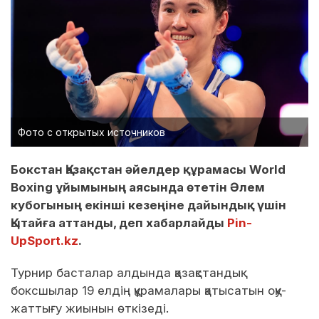
Фото с открытых источников
Бокстан Қазақстан әйелдер құрамасы World
Boxing ұйымының аясында өтетін Әлем
кубогының екінші кезеңіне дайындық үшін
Қытайға аттанды, деп хабарлайды
Pin-
UpSport.kz
.
Турнир басталар алдында қазақстандық
боксшылар 19 елдің құрамалары қатысатын оқу-
жаттығу жиынын өткізеді.