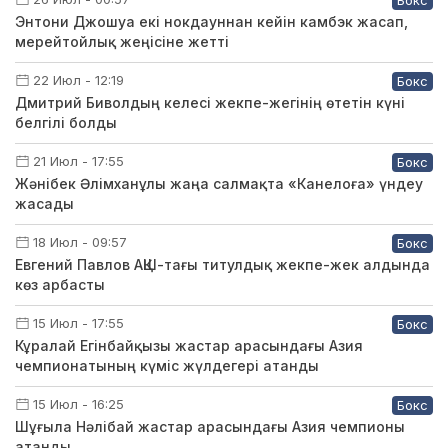
Бокс
Энтони Джошуа екі нокдауннан кейін камбэк жасап,
мерейтойлық жеңісіне жетті
22 Июл - 12:19
Бокс
Дмитрий Биволдың келесі жекпе-жегінің өтетін күні
белгілі болды
21 Июл - 17:55
Бокс
Жәнібек Әлімханұлы жаңа салмақта «Канелоға» үндеу
жасады
18 Июл - 09:57
Бокс
Евгений Павлов АҚШ-тағы титулдық жекпе-жек алдында
көз арбасты
15 Июл - 17:55
Бокс
Кұралай Егінбайқызы жастар арасындағы Азия
чемпионатының күміс жүлдегері атанды
15 Июл - 16:25
Бокс
Шұғыла Нәлібай жастар арасындағы Азия чемпионы
атанды