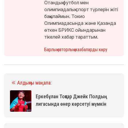
Отандық футбол мен
олимпиадалық спорт түрлерін жіті
бақылаймын. Токио
Олимпиадасында және Қазанда
өткен БРИКС ойындарынан
тікелей хабар тараттым.
Барлық авторлық жазбаларды көру
Алдыңғы мақала:
Еркебұлан Тоқтар Джейк Полдың
лигасында өнер көрсетуі мүмкін