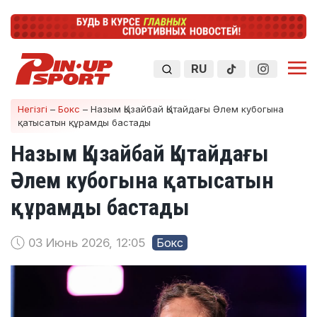
RU
Негізгі
–
Бокс
–
Назым Қызайбай Қытайдағы Әлем кубогына
қатысатын құрамды бастады
Назым Қызайбай Қытайдағы
Әлем кубогына қатысатын
құрамды бастады
03 Июнь 2026, 12:05
Бокс