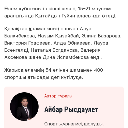
Әлем кубогының екінші кезеңі 15–21 маусым
аралығында Қытайдың Гуйян қаласында өтеді.
Қазақстан құрамасының сапына Алуа
Балкибекова, Назым Қызайбай, Элина Базарова,
Виктория Графеева, Аида Әбикеева, Лаура
Есенгелді, Наталья Богданова, Валерия
Аксенова және Дина Исламбекова енді.
Жарысқа әлемнің 54 елінен шамамен 400
спортшы қатысады деп күтілуде.
Автор туралы
Айбар Рысдаулет
Спорт журналисі, шолушы.