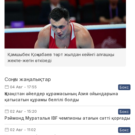
Қамшыбек Қоңқабаев төрт жылдан кейінгі алғашқы
жекпе-жегін өткізеді
Соңғы жаңалықтар
04 Авг - 17:55
Бокс
Қазақстан әйелдер құрамасының Азия ойындарына
қатысатын құрамы белгілі болды
02 Авг - 15:20
Бокс
Рэймонд Мураталья IBF чемпионы атағын сәтті қорғады
02 Авг - 11:02
Бокс