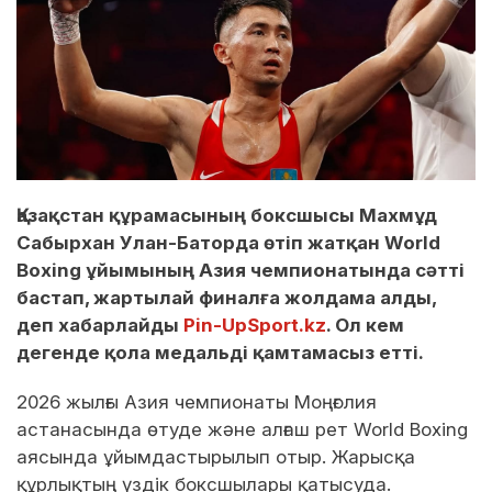
Қазақстан құрамасының боксшысы Махмұд
Сабырхан Улан-Баторда өтіп жатқан World
Boxing ұйымының Азия чемпионатында сәтті
бастап, жартылай финалға жолдама алды,
деп хабарлайды
Pin-UpSport.kz
. Ол кем
дегенде қола медальді қамтамасыз етті.
2026 жылғы Азия чемпионаты Моңғолия
астанасында өтуде және алғаш рет World Boxing
аясында ұйымдастырылып отыр. Жарысқа
құрлықтың үздік боксшылары қатысуда.