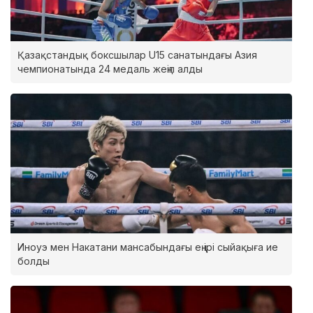
Қазақстандық боксшылар U15 санатындағы Азия
чемпионатында 24 медаль жеңіп алды
Иноуэ мен Накатани мансабындағы ең ірі сыйақыға ие
болды