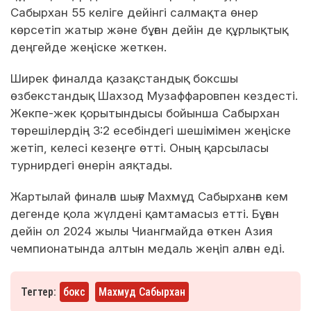
Сабырхан 55 келіге дейінгі салмақта өнер
көрсетіп жатыр және бұған дейін де құрлықтық
деңгейде жеңіске жеткен.
Ширек финалда қазақстандық боксшы
өзбекстандық Шахзод Музаффаровпен кездесті.
Жекпе-жек қорытындысы бойынша Сабырхан
төрешілердің 3:2 есебіндегі шешімімен жеңіске
жетіп, келесі кезеңге өтті. Оның қарсыласы
турнирдегі өнерін аяқтады.
Жартылай финалға шығу Махмұд Сабырханға кем
дегенде қола жүлдені қамтамасыз етті. Бұған
дейін ол 2024 жылы Чиангмайда өткен Азия
чемпионатында алтын медаль жеңіп алған еді.
Тегтер:
бокс
Махмуд Сабырхан