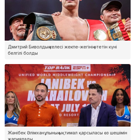
Дмитрий Биволдың келесі жекпе-жегінің өтетін күні
белгілі болды
Жәнібек Әлімханұлының ықтимал қарсыласы өз шешімін
жариялады