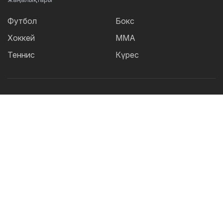
Футбол
Бокс
Хоккей
ММА
Теннис
Күрес
Танымал тегтер:
Футбол
теннис
бокс
ММА
UFC
Елена
Рыбакина
Кайрат
Жәнібек Әлімханұлы
Футзал
Дзюдо
Александр Бублик
Криштиану Роналду
КПЛ
Шавкат Рахмонов
Реал
Асу Алмабаев
Қазақстан құрамасы
Астана
IBF
ҚПЛ
Барселона
Ордабасы
УЕФА
WBO
Актобе