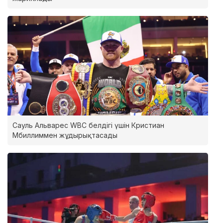
Сауль Альварес WBC белдігі үшін Кристиан
Мбиллиммен жұдырықтасады