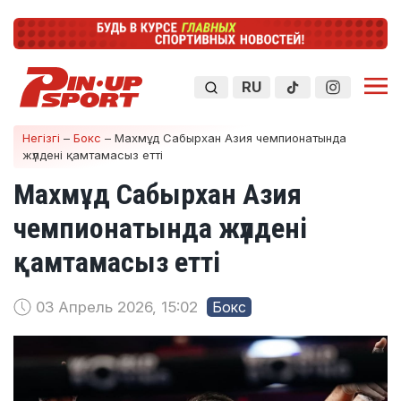
RU
Негізгі
–
Бокс
–
Махмұд Сабырхан Азия чемпионатында
жүлдені қамтамасыз етті
Махмұд Сабырхан Азия
чемпионатында жүлдені
қамтамасыз етті
03 Апрель 2026, 15:02
Бокс