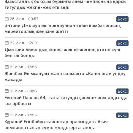
Қазақстандық боксшы бұрынғы әлем чемпионына қарсы
титулдық жекпе-жек өткізеді
26 Июл - 00:57
Бокс
Энтони Джошуа екі нокдауннан кейін камбэк жасап,
мерейтойлық жеңісіне жетті
22 Июл - 12:19
Бокс
Дмитрий Биволдың келесі жекпе-жегінің өтетін күні
белгілі болды
21 Июл - 17:55
Бокс
Жәнібек Әлімханұлы жаңа салмақта «Канелоға» үндеу
жасады
18 Июл - 09:57
Бокс
Евгений Павлов АҚШ-тағы титулдық жекпе-жек алдында
көз арбасты
15 Июл - 17:55
Бокс
Кұралай Егінбайқызы жастар арасындағы Азия
чемпионатының күміс жүлдегері атанды