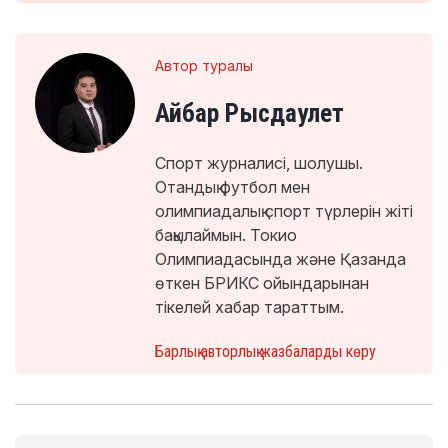
Автор туралы
Айбар Рысдаулет
Спорт журналисі, шолушы.
Отандық футбол мен
олимпиадалық спорт түрлерін жіті
бақылаймын. Токио
Олимпиадасында және Қазанда
өткен БРИКС ойындарынан
тікелей хабар тараттым.
Барлық авторлық жазбаларды көру