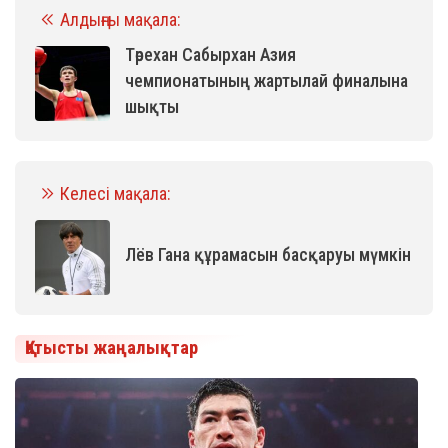
Алдыңғы мақала:
Төрехан Сабырхан Азия
чемпионатының жартылай финалына
шықты
Келесі мақала:
Лёв Гана құрамасын басқаруы мүмкін
Қатысты жаңалықтар