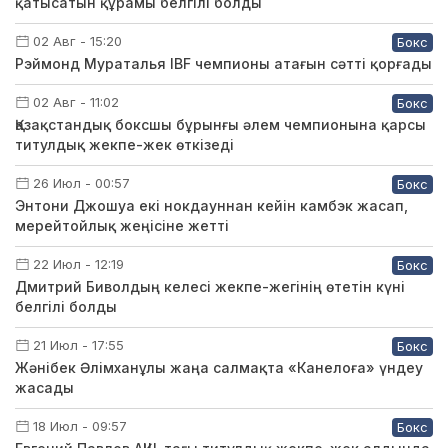
қатысатын құрамы белгілі болды
02 Авг - 15:20
Бокс
Рэймонд Мураталья IBF чемпионы атағын сәтті қорғады
02 Авг - 11:02
Бокс
Қазақстандық боксшы бұрынғы әлем чемпионына қарсы
титулдық жекпе-жек өткізеді
26 Июл - 00:57
Бокс
Энтони Джошуа екі нокдауннан кейін камбэк жасап,
мерейтойлық жеңісіне жетті
22 Июл - 12:19
Бокс
Дмитрий Биволдың келесі жекпе-жегінің өтетін күні
белгілі болды
21 Июл - 17:55
Бокс
Жәнібек Әлімханұлы жаңа салмақта «Канелоға» үндеу
жасады
18 Июл - 09:57
Бокс