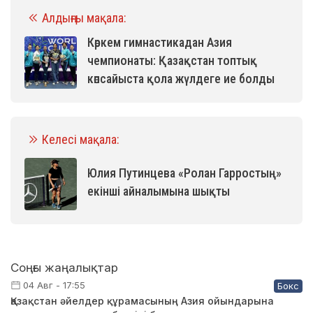
Алдыңғы мақала:
Көркем гимнастикадан Азия
чемпионаты: Қазақстан топтық
көпсайыста қола жүлдеге ие болды
Келесі мақала:
Юлия Путинцева «Ролан Гарростың»
екінші айналымына шықты
Соңғы жаңалықтар
04 Авг - 17:55
Бокс
Қазақстан әйелдер құрамасының Азия ойындарына