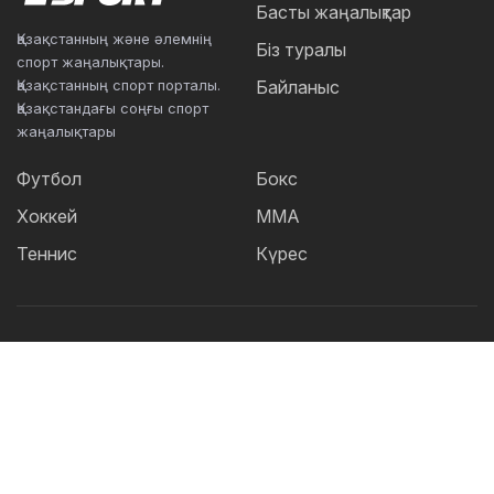
Басты жаңалықтар
Қазақстанның және әлемнің
Біз туралы
спорт жаңалықтары.
Қазақстанның спорт порталы.
Байланыс
Қазақстандағы соңғы спорт
жаңалықтары
Футбол
Бокс
Хоккей
ММА
Теннис
Күрес
Танымал тегтер:
Футбол
теннис
бокс
ММА
UFC
Елена
Рыбакина
Кайрат
Жәнібек Әлімханұлы
Футзал
Дзюдо
Александр Бублик
Криштиану Роналду
КПЛ
Шавкат Рахмонов
Реал
Асу Алмабаев