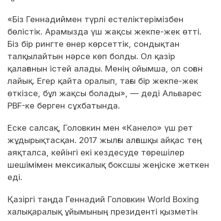
«Біз Геннадиймен түрлі естеліктерімізбен
бөлістік. Арамызда үш жақсы жекпе-жек өтті.
Біз бір рингте өнер көрсеттік, сондықтан
талқылайтын нәрсе көп болды. Ол қазір
қалағанын істей алады. Менің ойымша, ол соған
лайық. Егер қайта оралып, тағы бір жекпе-жек
өткізсе, бұл жақсы болады», — деді Альварес
PBF-ке берген сұхбатында.
Еске салсақ, Головкин мен «Канело» үш рет
жұдырықтасқан. 2017 жылғы алғашқы айқас тең
аяқталса, кейінгі екі кездесуде төрешілер
шешімімен мексикалық боксшы жеңіске жеткен
еді.
Қазіргі таңда Геннадий Головкин World Boxing
халықаралық ұйымының президенті қызметін