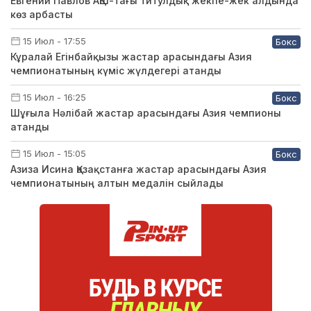
Евгений Павлов АҚШ-тағы титулдық жекпе-жек алдында
көз арбасты
15 Июл - 17:55
Бокс
Кұралай Егінбайқызы жастар арасындағы Азия
чемпионатының күміс жүлдегері атанды
15 Июл - 16:25
Бокс
Шұғыла Нәлібай жастар арасындағы Азия чемпионы
атанды
15 Июл - 15:05
Бокс
Азиза Исина Қазақстанға жастар арасындағы Азия
чемпионатының алтын медалін сыйлады