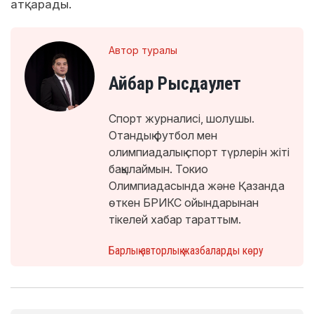
атқарады.
Автор туралы
Айбар Рысдаулет
Спорт журналисі, шолушы.
Отандық футбол мен
олимпиадалық спорт түрлерін жіті
бақылаймын. Токио
Олимпиадасында және Қазанда
өткен БРИКС ойындарынан
тікелей хабар тараттым.
Барлық авторлық жазбаларды көру