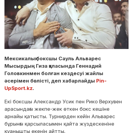
Мексикалық боксшы Сауль Альварес
Мысырдың Гиза қаласында Геннадий
Головкинмен болған кездесуі жайлы
әсерімен бөлісті, деп хабарлайды
Pin-
UpSport.kz
.
Екі боксшы Александр Усик пен Рико Верхувен
арасындағы жекпе-жек өткен бокс кешіне
арнайы қатысты. Турнирден кейін Альварес
бұрынғы қарсыласымен қайта жүздескеніне
қуанышты екенін айтты.