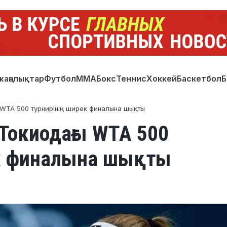
жаңалықтар
Футбол
ММА
Бокс
Теннис
Хоккей
Баскетбол
Б
 WTA 500 турнирінің ширек финалына шықты
Токиодағы WTA 500
ек финалына шықты