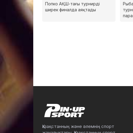
Попко АҚШ-тағы турнирді
Рыба
ширек финалда аяқтады
турн
пар
Қазақстанның және әлемнің спорт
жаңалықтары. Қазақстанның спорт