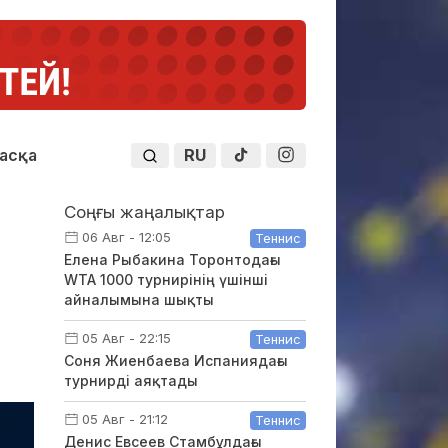
RU
асқа
Соңғы жаңалықтар
06 Авг - 12:05
Теннис
Елена Рыбакина Торонтодағы
WTA 1000 турнирінің үшінші
айналымына шықты
05 Авг - 22:15
Теннис
Соня Жиенбаева Испаниядағы
турнирді аяқтады
05 Авг - 21:12
Теннис
Денис Евсеев Стамбұлдағы