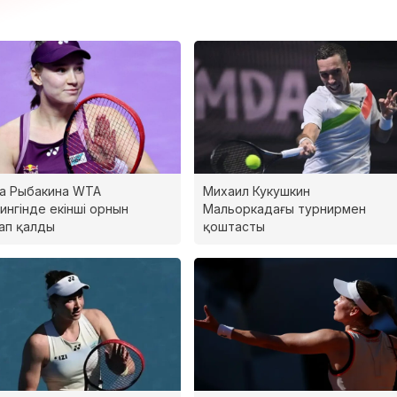
а Рыбакина WTA
Михаил Кукушкин
ингінде екінші орнын
Мальоркадағы турнирмен
ап қалды
қоштасты