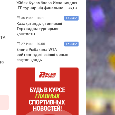
Жібек Құламбаева Испаниядағы
ITF турнирінің финалына шықты
30 Июл - 18:11
Теннис
Қазақстандық теннисші
Түркиядағы турнирмен
қоштасты
WTA
27 Июл - 10:55
Теннис
Елена Рыбакина WTA
рейтингіндегі екінші орнын
сақтап қалды
да
й