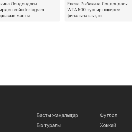
кина Лондондағы
Елена Рыбакина Лондондағы
ирден кейін Instagram
WTA 500 турнирінің ширек
ақшасын жапты
финалына шықты
Басты жаңалықтар
Футбол
Біз туралы
Хоккей