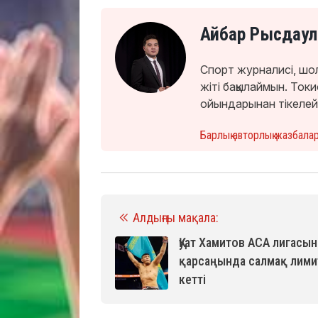
Айбар Рысдаул
Спорт журналисі, шо
жіті бақылаймын. То
ойындарынан тікелей
Барлық авторлық жазбала
Алдыңғы мақала:
Қуат Хамитов ACA лигасы
қарсаңында салмақ лими
кетті