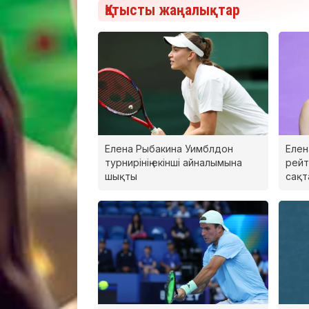
Қатысты жаңалықтар
Елена Рыбакина Уимблдон
Елен
турнирінің екінші айналымына
рейт
шықты
сақт