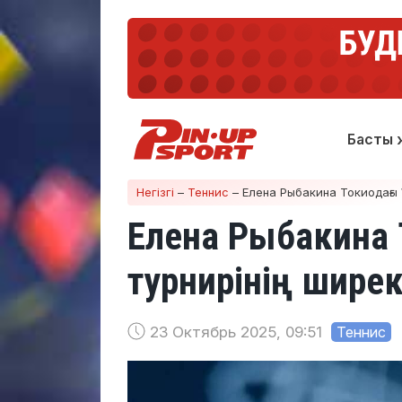
Басты 
Негізгі
–
Теннис
–
Елена Рыбакина Токиодағы
Елена Рыбакина 
турнирінің шир
23 Октябрь 2025, 09:51
Теннис