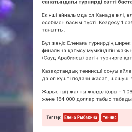
санатындағы турнирді сәтті бас
Екінші айналымда ол Канада өкілі, 
есебімен басым түсті. Кездесу 1 с
танытты.
Бұл жеңіс Еленаға турнирдің шир
финалына қатысу мүмкіндігін жақ
(Сауд Арабиясы) өтетін турнирге қат
Казақстандық теннисші соңғы айла
да ол күшті подачи жасап, шешуші
Жарыстың жалпы жүлде қоры – 1 064
және 164 000 доллар табыс табады
Тегтер:
Елена Рыбакина
теннис