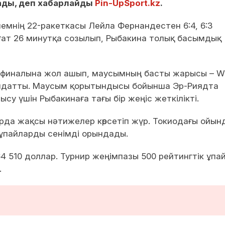
тады, деп хабарлайды
Pin-UpSport.kz
.
әлемнің 22-ракеткасы Лейла Фернандестен 6:4, 6:3
ағат 26 минутқа созылып, Рыбакина толық басымдық
ек финалына жол ашып, маусымның басты жарысы – 
ындатты. Маусым қорытындысы бойынша Эр-Риядта
ысу үшін Рыбакинаға тағы бір жеңіс жеткілікті.
рда жақсы нәтижелер көрсетіп жүр. Токиодағы ойын
 ұпайларды сенімді орындады.
 510 доллар. Турнир жеңімпазы 500 рейтингтік ұпа
.