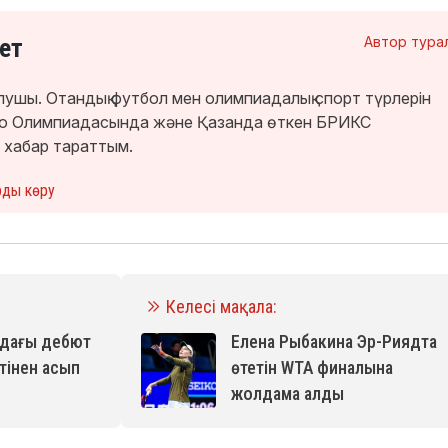
ет
Автор тура
лушы. Отандық футбол мен олимпиадалық спорт түрлерін
кио Олимпиадасында және Қазанда өткен БРИКС
 хабар тараттым.
рды көру
Келесі мақала:
ндағы дебют
Елена Рыбакина Эр-Риядта
тінен асып
өтетін WTA финалына
жолдама алды