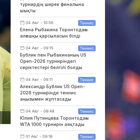
турнирдің ширек финалына
шықты
04 Авг - 10:56
Теннис
Елена Рыбакина Торонтодағы
алғашқы қарсыласын білді
04 Авг - 09:15
Теннис
Бублик пен Рыбакинаның US
Open-2026 турниріндегі
серіктестері белгілі болды
04 Авг - 09:11
Теннис
Александр Бублик US Open-
2026 турнирінде теннис
аңызымен жұптасады
04 Авг - 08:48
Теннис
Юлия Путинцева Торонтодағы
WTA 1000 турнирін аяқтады
01 Авг - 09:18
Теннис