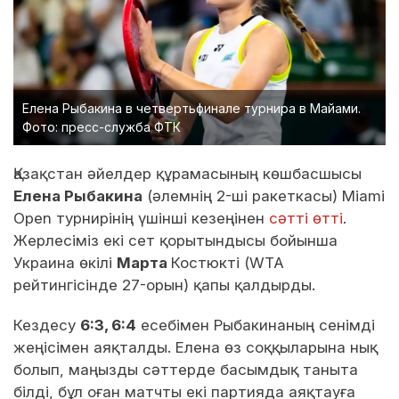
Елена Рыбакина в четвертьфинале турнира в Майами.
Фото: пресс-служба ФТК
Қазақстан әйелдер құрамасының көшбасшысы
Елена Рыбакина
(әлемнің 2-ші ракеткасы) Miami
Open турнирінің үшінші кезеңінен
сәтті өтті
.
Жерлесіміз екі сет қорытындысы бойынша
Украина өкілі
Марта
Костюкті (WTA
рейтингісінде 27-орын) қапы қалдырды.
Кездесу
6:3, 6:4
есебімен Рыбакинаның сенімді
жеңісімен аяқталды. Елена өз соққыларына нық
болып, маңызды сәттерде басымдық таныта
білді, бұл оған матчты екі партияда аяқтауға