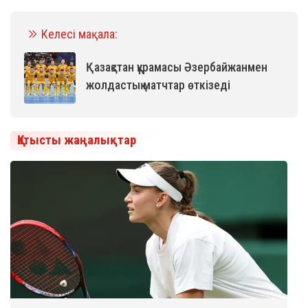
Келесі мақала:
Қазақстан құрамасы Әзербайжанмен
жолдастық матчтар өткізеді
Қатысты жаңалықтар