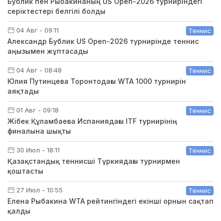
Бублик пен Рыбакинаның US Open-2026 турниріндегі
серіктестері белгілі болды
04 Авг - 09:11
Теннис
Александр Бублик US Open-2026 турнирінде теннис
аңызымен жұптасады
04 Авг - 08:48
Теннис
Юлия Путинцева Торонтодағы WTA 1000 турнирін
аяқтады
01 Авг - 09:18
Теннис
Жібек Құламбаева Испаниядағы ITF турнирінің
финалына шықты
30 Июл - 18:11
Теннис
Қазақстандық теннисші Түркиядағы турнирмен
қоштасты
27 Июл - 10:55
Теннис
Елена Рыбакина WTA рейтингіндегі екінші орнын сақтап
қалды