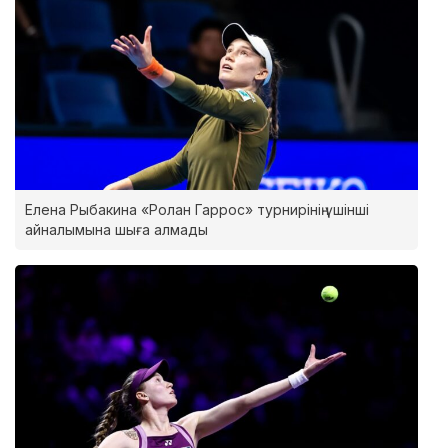
Елена Рыбакина «Ролан Гаррос» турнирінің үшінші
айналымына шыға алмады