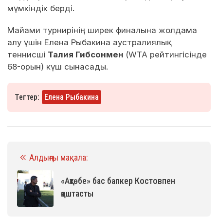
мүмкіндік берді.
Майами турнирінің ширек финалына жолдама
алу үшін Елена Рыбакина аустралиялық
теннисші
Талия Гибсонмен
(WTA рейтингісінде
68-орын) күш сынасады.
Тегтер:
Елена Рыбакина
Алдыңғы мақала:
«Ақтөбе» бас бапкер Костовпен
қоштасты