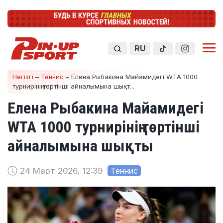
RU
Негізгі
–
Теннис
–
Елена Рыбакина Майамидегі WTA 1000
турнирінің төртінші айналымына шықт...
Елена Рыбакина Майамидегі
WTA 1000 турнирінің төртінші
айналымына шықты
24 Март 2026, 12:39
Теннис