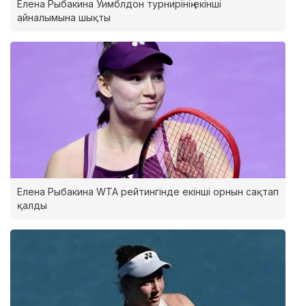
Елена Рыбакина Уимблдон турнирінің екінші
айналымына шықты
Елена Рыбакина WTA рейтингінде екінші орнын сақтап
қалды