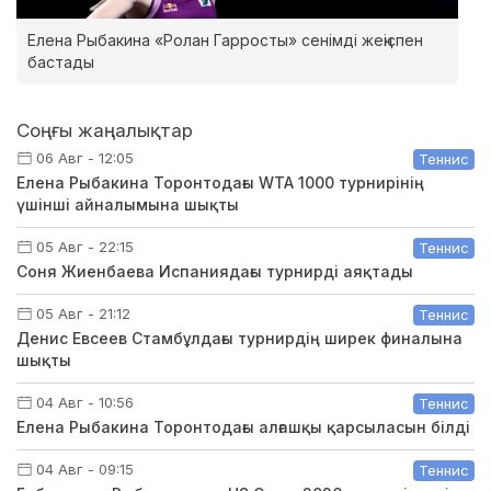
Елена Рыбакина «Ролан Гарросты» сенімді жеңіспен
бастады
Соңғы жаңалықтар
06 Авг - 12:05
Теннис
Елена Рыбакина Торонтодағы WTA 1000 турнирінің
үшінші айналымына шықты
05 Авг - 22:15
Теннис
Соня Жиенбаева Испаниядағы турнирді аяқтады
05 Авг - 21:12
Теннис
Денис Евсеев Стамбұлдағы турнирдің ширек финалына
шықты
04 Авг - 10:56
Теннис
Елена Рыбакина Торонтодағы алғашқы қарсыласын білді
04 Авг - 09:15
Теннис