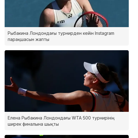
Рыбакина Лондондағы турнирден кейін Instagram
парақшасын жапты
Елена Рыбакина Лондондағы WTA 500 турнирінің
ширек финалына шықты