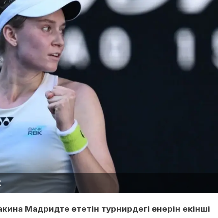
К
акина Мадридте өтетін турнирдегі өнерін екінші