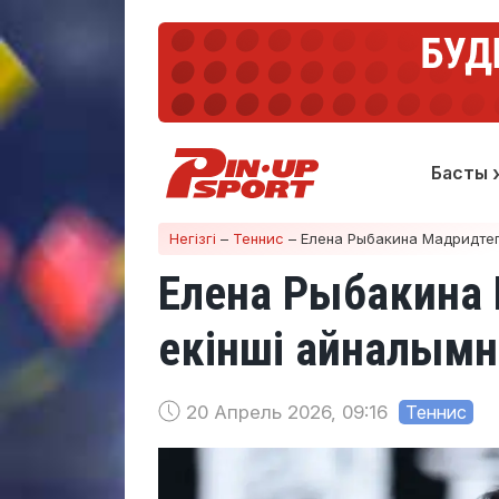
Басты 
Негізгі
–
Теннис
–
Елена Рыбакина Мадридтег
Елена Рыбакина 
екінші айналымн
20 Апрель 2026, 09:16
Теннис