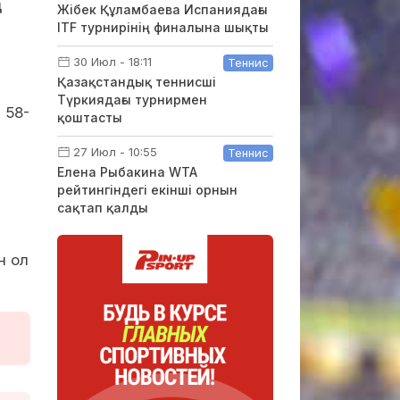
ң
Жібек Құламбаева Испаниядағы
ITF турнирінің финалына шықты
30 Июл - 18:11
Теннис
Қазақстандық теннисші
Түркиядағы турнирмен
 58-
қоштасты
27 Июл - 10:55
Теннис
Елена Рыбакина WTA
рейтингіндегі екінші орнын
сақтап қалды
н ол