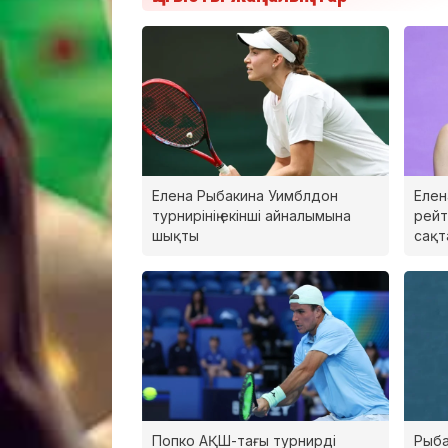
Елена Рыбакина Уимблдон
Елен
турнирінің екінші айналымына
рейт
шықты
сақт
Попко АҚШ-тағы турнирді
Рыба