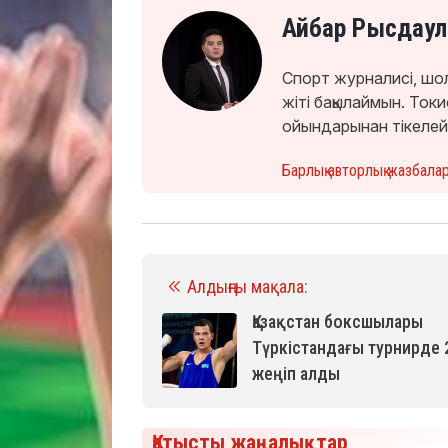
Айбар Рысдаул
Спорт журналисі, шо
жіті бақылаймын. То
ойындарынан тікелей
Барлық авторлық жазбала
Алдыңғы мақала:
Қазақстан боксшылары
Түркістандағы турнирде 
жеңіп алды
Қатысты жаңалықтар