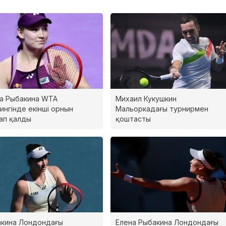
а Рыбакина WTA
Михаил Кукушкин
ингінде екінші орнын
Мальоркадағы турнирмен
ап қалды
қоштасты
кина Лондондағы
Елена Рыбакина Лондондағы