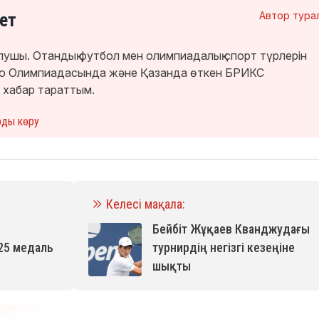
ет
Автор тура
лушы. Отандық футбол мен олимпиадалық спорт түрлерін
кио Олимпиадасында және Қазанда өткен БРИКС
 хабар тараттым.
рды көру
Келесі мақала:
Бейбіт Жұқаев Кванджудағы
25 медаль
турнирдің негізгі кезеңіне
шықты