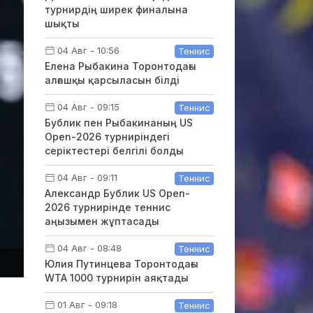
турнирдің ширек финалына
шықты
04 Авг - 10:56
Теннис
Елена Рыбакина Торонтодағы
алғашқы қарсыласын білді
04 Авг - 09:15
Теннис
Бублик пен Рыбакинаның US
Open-2026 турниріндегі
серіктестері белгілі болды
04 Авг - 09:11
Теннис
Александр Бублик US Open-
2026 турнирінде теннис
аңызымен жұптасады
04 Авг - 08:48
Теннис
Юлия Путинцева Торонтодағы
WTA 1000 турнирін аяқтады
01 Авг - 09:18
Теннис