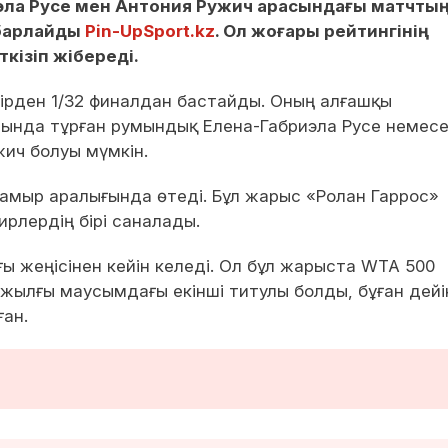
эла Русе мен Антония Ружич арасындағы матчты
абарлайды
Pin-UpSport.kz
. Ол жоғары рейтингінің
кізіп жібереді.
бірден 1/32 финалдан бастайды. Оның алғашқы
рында тұрған румындық Елена-Габриэла Русе немесе
ич болуы мүмкін.
мамыр аралығында өтеді. Бұл жарыс «Ролан Гаррос»
рлердің бірі саналады.
ы жеңісінен кейін келеді. Ол бұл жарыста WTA 500
 жылғы маусымдағы екінші титулы болды, бұған дейі
ған.