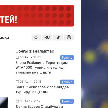
RU
асқа
Соңғы жаңалықтар
06 Авг - 12:05
Теннис
Елена Рыбакина Торонтодағы
WTA 1000 турнирінің үшінші
айналымына шықты
05 Авг - 22:15
Теннис
Соня Жиенбаева Испаниядағы
турнирді аяқтады
05 Авг - 21:12
Теннис
Денис Евсеев Стамбұлдағы