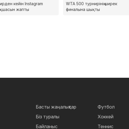
ирден кейін Instagram
WTA 500 турнирінің ширек
ақшасын жапты
финалына шықты
Басты жаңалықтар
Футбол
Біз туралы
Хоккей
Байланыс
Теннис