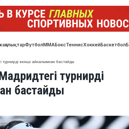
жаңалықтар
Футбол
ММА
Бокс
Теннис
Хоккей
Баскетбол
Б
і турнирді екінші айналымнан бастайды
Мадридтегі турнирді
ан бастайды