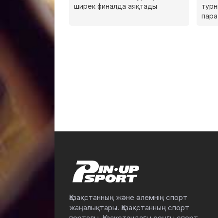
ширек финалда аяқтады
турн
пар
Қазақстанның және әлемнің спорт
жаңалықтары. Қазақстанның спорт
порталы. Қазақстандағы соңғы спорт