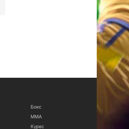
Бокс
ММА
Күрес