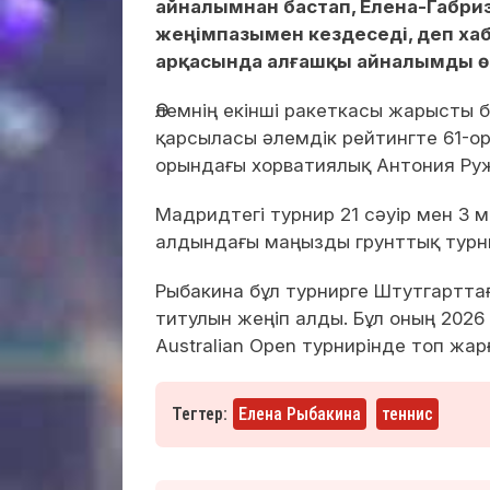
айналымнан бастап, Елена-Габри
жеңімпазымен кездеседі, деп х
арқасында алғашқы айналымды өт
Әлемнің екінші ракеткасы жарысты 
қарсыласы әлемдік рейтингте 61-о
орындағы хорватиялық Антония Руж
Мадридтегі турнир 21 сәуір мен 3 
алдындағы маңызды грунттық турни
Рыбакина бұл турнирге Штутгарттағ
титулын жеңіп алды. Бұл оның 2026
Australian Open турнирінде топ жар
Тегтер:
Елена Рыбакина
теннис