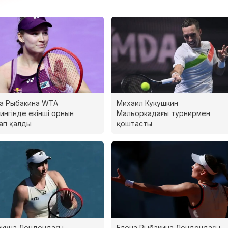
а Рыбакина WTA
Михаил Кукушкин
ингінде екінші орнын
Мальоркадағы турнирмен
ап қалды
қоштасты
кина Лондондағы
Елена Рыбакина Лондондағы