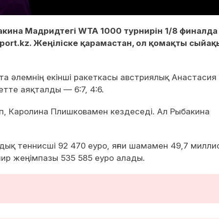
акина Мадридтегі WTA 1000 турнирін 1/8 финалда
port.kz. Жеңіліске қарамастан, ол қомақты сыйақ
чта әлемнің екінші ракеткасы австриялық Анастасия
етте аяқталды — 6:7, 4:6.
іп, Каролина Плишковамен кездеседі. Ал Рыбакина
ндық теннисші 92 470 еуро, яғни шамамен 49,7 милли
нир жеңімпазы 535 585 еуро алады.