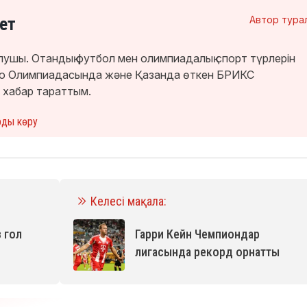
ет
Автор тура
лушы. Отандық футбол мен олимпиадалық спорт түрлерін
кио Олимпиадасында және Қазанда өткен БРИКС
 хабар тараттым.
рды көру
Келесі мақала:
 гол
Гарри Кейн Чемпиондар
лигасында рекорд орнатты