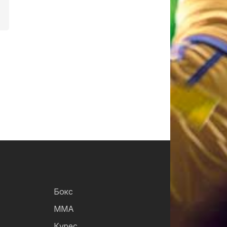
Бокс
ММА
Күрес