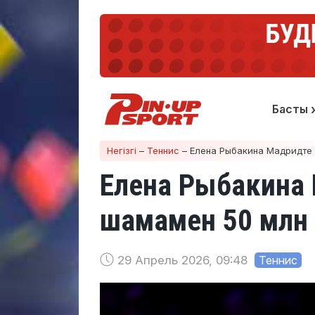
Басты 
Негізгі
–
Теннис
–
Елена Рыбакина Мадридте 
Елена Рыбакина
шамамен 50 млн т
29 Апрель 2026, 09:48
Теннис