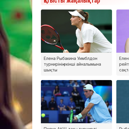
Қатысты жаңалықтар
Елена Рыбакина Уимблдон
Елен
турнирінің екінші айналымына
рейт
шықты
сақт
Попко АҚШ-тағы турнирді
Рыба