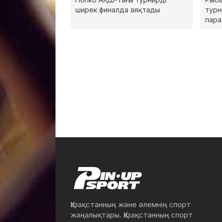
ширек финалда аяқтады
турн
пар
Қазақстанның және әлемнің спорт
жаңалықтары. Қазақстанның спорт