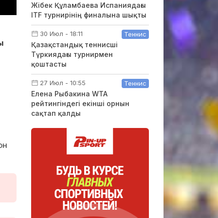
Жібек Құламбаева Испаниядағы
ITF турнирінің финалына шықты
30 Июл - 18:11
Теннис
ы
Қазақстандық теннисші
Түркиядағы турнирмен
қоштасты
27 Июл - 10:55
Теннис
Елена Рыбакина WTA
рейтингіндегі екінші орнын
сақтап қалды
он