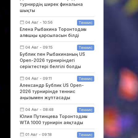
турнирдің ширек финалына
шықты
04 Авг - 10:56
Теннис
Елена Рыбакина Торонтодағы
алғашқы қарсыласын білді
04 Авг - 09:15
Теннис
Бублик пен Рыбакинаның US
Open-2026 турниріндегі
серіктестері белгілі болды
04 Авг - 09:11
Теннис
Александр Бублик US Open-
2026 турнирінде теннис
аңызымен жұптасады
04 Авг - 08:48
Теннис
Юлия Путинцева Торонтодағы
WTA 1000 турнирін аяқтады
01 Авг - 09:18
Теннис