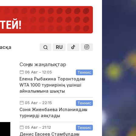
RU
асқа
Соңғы жаңалықтар
06 Авг - 12:05
Теннис
Елена Рыбакина Торонтодағы
WTA 1000 турнирінің үшінші
айналымына шықты
05 Авг - 22:15
Теннис
Соня Жиенбаева Испаниядағы
турнирді аяқтады
05 Авг - 21:12
Теннис
Денис Евсеев Стамбұлдағы