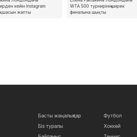
ирден кейін Instagram
WTA 500 турнирінің ширек
ақшасын жапты
финалына шықты
Басты жаңалықтар
Футбол
Біз туралы
Хоккей
Байланыс
Теннис