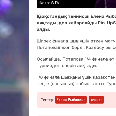
Фото: WTA
Қазақстандық теннисші Елена Рыб
аяқтады, деп хабарлайды Pin-UpS
алды.
Ширек финалға шығу үшін өткен мат
Потаповаға жол берді. Кездесу екі с
Осылайша, Потапова 1/4 финалға өт
турнирдегі өнерін аяқтады.
1/8 финалға шыққаны үшін қазақста
теңге (салықсыз) табыс тапты. Тур
Тегтер:
Елена Рыбакина
теннис