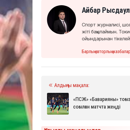
Айбар Рысдаул
Спорт журналисі, шо
жіті бақылаймын. То
ойындарынан тікелей
Барлық авторлық жазбала
Алдыңғы мақала:
«ПСЖ» «Баварияны» тоғыз
соғылған матчта жеңді