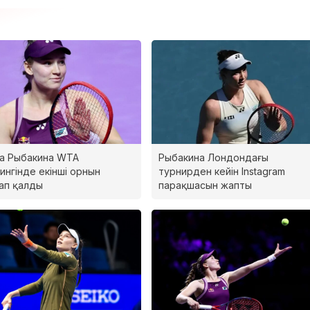
а Рыбакина WTA
Рыбакина Лондондағы
ингінде екінші орнын
турнирден кейін Instagram
ап қалды
парақшасын жапты