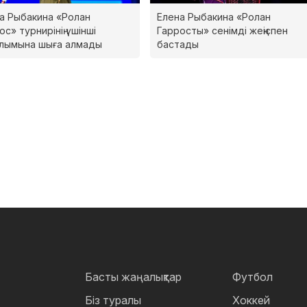
а Рыбакина «Ролан
Елена Рыбакина «Ролан
ос» турнирінің үшінші
Гарросты» сенімді жеңіспен
лымына шыға алмады
бастады
Басты жаңалықтар
Футбол
Біз туралы
Хоккей