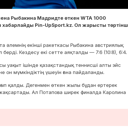
Елена Рыбакина Мадридте өткен WTA 1000
п хабарлайды Pin-UpSport.kz. Ол жарысты төртінш
чта әлемнің екінші ракеткасы Рыбакина австриялық
берді. Кездесу екі сетте аяқталды — 7:6 (10:8), 6:4.
Осы уақыт ішінде қазақстандық теннисші алты эйс
не он мүмкіндіктің үшеуін ғана пайдаланды.
ып қалды. Дегенмен өткен жылы бұдан ертерек
н жақсартады. Ал Потапова ширек финалда Каролина