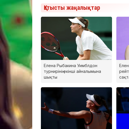
Қатысты жаңалықтар
Елена Рыбакина Уимблдон
Елен
турнирінің екінші айналымына
рейт
шықты
сақт