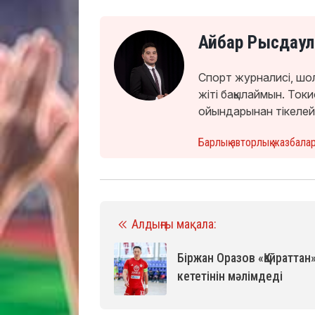
Айбар Рысдаул
Спорт журналисі, шо
жіті бақылаймын. То
ойындарынан тікелей
Барлық авторлық жазбала
Алдыңғы мақала:
Біржан Оразов «Қайраттан
кететінін мәлімдеді