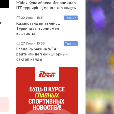
Жібек Құламбаева Испаниядағы
ITF турнирінің финалына шықты
30 Июл - 18:11
Теннис
і
Қазақстандық теннисші
Түркиядағы турнирмен
қоштасты
27 Июл - 10:55
Теннис
Елена Рыбакина WTA
рейтингіндегі екінші орнын
сақтап қалды