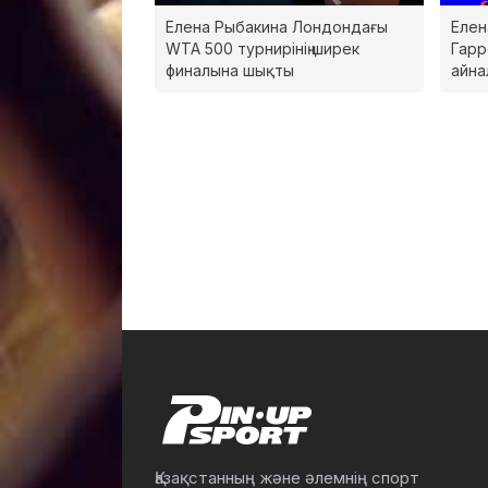
Елена Рыбакина Лондондағы
Елен
WTA 500 турнирінің ширек
Гарр
финалына шықты
айна
Қазақстанның және әлемнің спорт