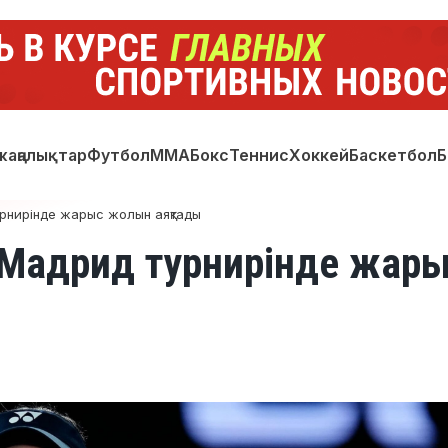
жаңалықтар
Футбол
ММА
Бокс
Теннис
Хоккей
Баскетбол
Б
рнирінде жарыс жолын аяқтады
 Мадрид турнирінде жар