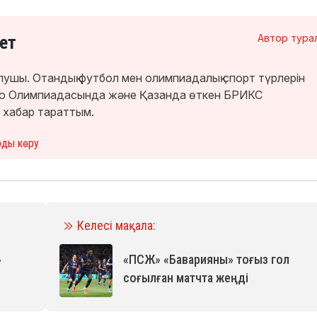
ет
Автор тура
лушы. Отандық футбол мен олимпиадалық спорт түрлерін
кио Олимпиадасында және Қазанда өткен БРИКС
 хабар тараттым.
рды көру
Келесі мақала:
»
«ПСЖ» «Баварияны» тоғыз гол
соғылған матчта жеңді