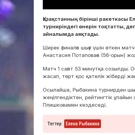
Қазақстанның бірінші ракеткасы 
турниріндегі өнерін тоқтатты, де
айналымда аяқтады.
Ширек финалға шығу үшін өткен мат
Анастасия Потаповаға (56-орын) жол 
Матч 1 сағат 53 минутқа созылды. 
жасап, төрт қос қателік жіберді жә
Осылайша, Рыбакина турнирден шығ
жеңілгендіктен, рейтингтік ұпайы
Плишковамен кездеседі.
Тегтер:
Елена Рыбакина