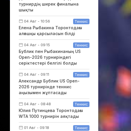
турнирдің ширек финалына
шықты
04 Авг - 10:56
Теннис
Елена Рыбакина Торонтодағы
алғашқы қарсыласын білді
04 Авг - 09:15
Теннис
Бублик пен Рыбакинаның US
Open-2026 турниріндегі
серіктестері белгілі болды
04 Авг - 09:11
Теннис
Александр Бублик US Open-
2026 турнирінде теннис
аңызымен жұптасады
04 Авг - 08:48
Теннис
Юлия Путинцева Торонтодағы
WTA 1000 турнирін аяқтады
01 Авг - 09:18
Теннис