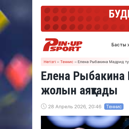
Басты 
Негізгі
–
Теннис
–
Елена Рыбакина Мадрид ту
Елена Рыбакина
жолын аяқтады
28 Апрель 2026, 20:46
Теннис