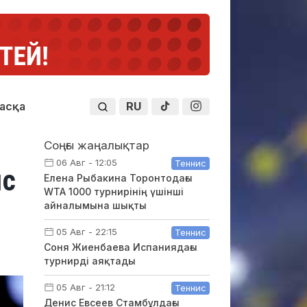
RU
асқа
Соңғы жаңалықтар
06 Авг - 12:05
Теннис
ыс
Елена Рыбакина Торонтодағы
WTA 1000 турнирінің үшінші
айналымына шықты
05 Авг - 22:15
Теннис
Соня Жиенбаева Испаниядағы
турнирді аяқтады
05 Авг - 21:12
Теннис
Денис Евсеев Стамбұлдағы