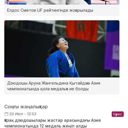
Елдос Сметов IJF рейтингінде жоғарылады
Дзюдошы Аруна Жангельдина Қытайдағы Азия
чемпионатында қола медальға ие болды
Соңғы жаңалықтар
20 Июл - 12:53
Күрес
Қазақ дзюдошылары жастар арасындағы Азия
чемпионатында 12 медаль жеңіп алды