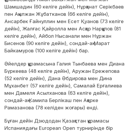
Шамшадин (60 келіге дейін), Нұрқанат Серікбаев
пен Ақылжан Жұбатканов (66 келіге дейін),
Ансарбек Ғайнуллин мен Есет Қуанов (73 келіге
дейін), Жалғас Қайролла мен Асқар Нарқұлов (81
келіге дейін), Айбол Нысанали мен Нұржан
Бисенов (90 келіге дейін), сондай-ақ Марат
Байкамуров (100 келіге дейін) бар.
Әйелдер құрамасына Галия Тынбаева мен Диана
Бүркеева (48 келіге дейін), Аружан Ережепова
(52 келіге дейін), Дана Әбдирова мен Дина
Мұханбет (57 келіге дейін), Самалай Ерғалиева
мен Дамеля Асылханова (63 келіге дейін),
сондай-ақ Камила Берлікаш пен Ақерке
Рамазанова (78 келіден жоғары) енді.
Бұған дейін Дзюдодан Қазақстан құрамасы
Испаниядағы European Open турнирінде бір