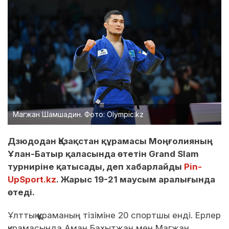
Магжан Шамшадин. Фото: Olympic.kz
Дзюдодан Қазақстан құрамасы Моңғолияның
Ұлан-Батыр қаласында өтетін Grand Slam
турниріне қатысады, деп хабарлайды
Pin-
UpSport.kz
. Жарыс 19-21 маусым аралығында
өтеді.
Ұлттық құраманың тізіміне 20 спортшы енді. Ерлер
құрамасында Аман Бахытжан мен Магжан