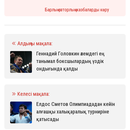
Барлық авторлық жазбаларды көру
Алдыңғы мақала:
Геннадий Головкин әлемдегі ең
танымал боксшылардың үздік
ондығында қалды
Келесі мақала:
Елдос Сметов Олимпиададан кейін
алғашқы халықаралық турниріне
қатысады