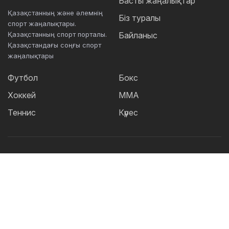
Басты жаңалықтар
Қазақстанның және әлемнің
Біз туралы
спорт жаңалықтары.
Қазақстанның спорт порталы.
Байланыс
Қазақстандағы соңғы спорт
жаңалықтары
Футбол
Бокс
Хоккей
ММА
Теннис
Күрес
Танымал тегтер:
Футбол
теннис
бокс
ММА
UFC
Елена
Рыбакина
Кайрат
Жәнібек Әлімханұлы
Футзал
Дзюдо
Александр Бублик
Криштиану Роналду
КПЛ
Шавкат Рахмонов
Асу Алмабаев
Реал