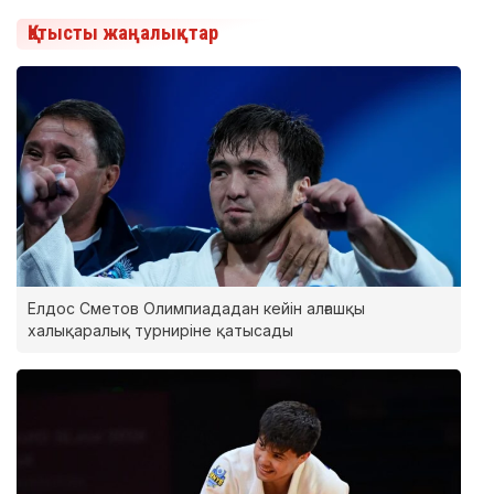
Қатысты жаңалықтар
Елдос Сметов Олимпиададан кейін алғашқы
халықаралық турниріне қатысады