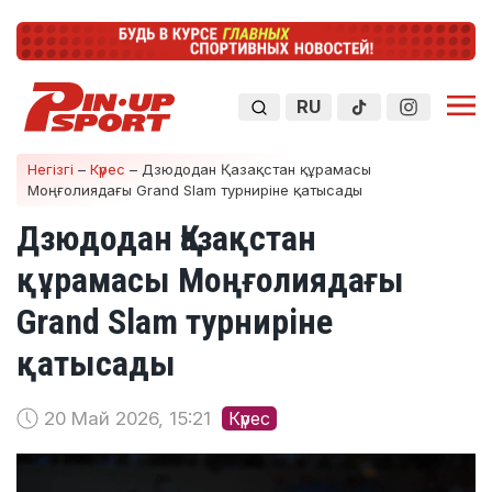
RU
Негізгі
–
Күрес
–
Дзюдодан Қазақстан құрамасы
Моңғолиядағы Grand Slam турниріне қатысады
Дзюдодан Қазақстан
құрамасы Моңғолиядағы
Grand Slam турниріне
қатысады
20 Май 2026, 15:21
Күрес