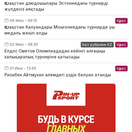
Қазақстан дзюдошылары Эстониядағы турнирді
жүлдесіз аяқтады
06 Июн - 09:15
Күрес
Қазақстан балуандары Моңғолиядағы турнирде үш
медаль жеңіп алды
02 Июн - 08:30
Без рубрики KZ
Күрес
Елдос Сметов Олимпиададан кейінгі алғашқы
халықаралық турниріне қатысады
01 Июн - 13:45
Күрес
Ризабек Айтмұхан әлемдегі үздік балуан атанды