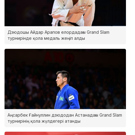
Дзюдошы Айдар Арапов елордадағы Grand Slam
турнирінде қола медаль жеңіп алды
Аңсарбек Ғайнуллин дзюдодан Астанадағы Grand Slam
турнирінің қола жүлдегері атанды