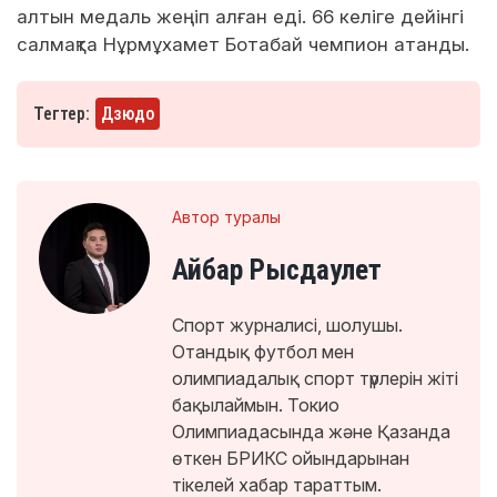
алтын медаль жеңіп алған еді. 66 келіге дейінгі
салмақта Нұрмұхамет Ботабай чемпион атанды.
Тегтер:
Дзюдо
Автор туралы
Айбар Рысдаулет
Спорт журналисі, шолушы.
Отандық футбол мен
олимпиадалық спорт түрлерін жіті
бақылаймын. Токио
Олимпиадасында және Қазанда
өткен БРИКС ойындарынан
тікелей хабар тараттым.