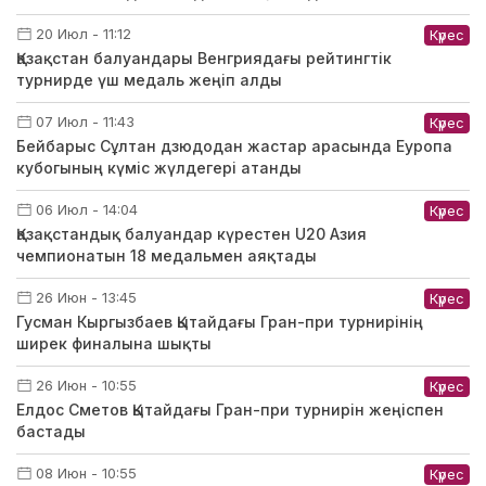
20 Июл - 11:12
Күрес
Қазақстан балуандары Венгриядағы рейтингтік
турнирде үш медаль жеңіп алды
07 Июл - 11:43
Күрес
Бейбарыс Сұлтан дзюдодан жастар арасында Еуропа
кубогының күміс жүлдегері атанды
06 Июл - 14:04
Күрес
Қазақстандық балуандар күрестен U20 Азия
чемпионатын 18 медальмен аяқтады
26 Июн - 13:45
Күрес
Гусман Кыргызбаев Қытайдағы Гран-при турнирінің
ширек финалына шықты
26 Июн - 10:55
Күрес
Елдос Сметов Қытайдағы Гран-при турнирін жеңіспен
бастады
08 Июн - 10:55
Күрес