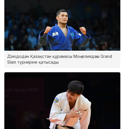
Дзюдодан Қазақстан құрамасы Моңғолиядағы Grand
Slam турниріне қатысады