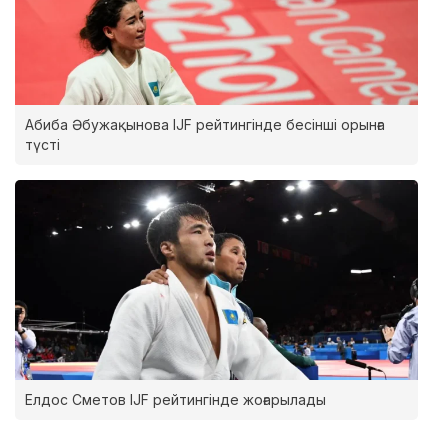
Абиба Әбужақынова IJF рейтингінде бесінші орынға
түсті
Елдос Сметов IJF рейтингінде жоғарылады