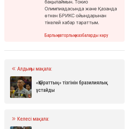
бақылаймын. Токио
Олимпиадасында және Қазанда
өткен БРИКС ойындарынан
тікелей хабар тараттым.
Барлық авторлық жазбаларды көру
Алдыңғы мақала:
«Қайраттың» тізгінін бразилиялық
ұстайды
Келесі мақала: