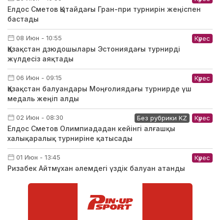
Елдос Сметов Қытайдағы Гран-при турнирін жеңіспен
бастады
08 Июн - 10:55
Күрес
Қазақстан дзюдошылары Эстониядағы турнирді
жүлдесіз аяқтады
06 Июн - 09:15
Күрес
Қазақстан балуандары Моңғолиядағы турнирде үш
медаль жеңіп алды
02 Июн - 08:30
Без рубрики KZ
Күрес
Елдос Сметов Олимпиададан кейінгі алғашқы
халықаралық турниріне қатысады
01 Июн - 13:45
Күрес
Ризабек Айтмұхан әлемдегі үздік балуан атанды