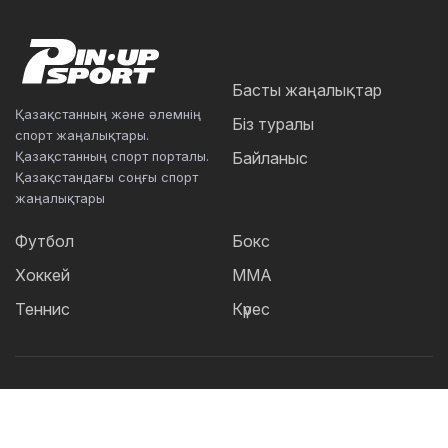
Басты жаңалықтар
Қазақстанның және әлемнің
Біз туралы
спорт жаңалықтары.
Қазақстанның спорт порталы.
Байланыс
Қазақстандағы соңғы спорт
жаңалықтары
Футбол
Бокс
Хоккей
ММА
Теннис
Күрес
Танымал тегтер:
Футбол
теннис
бокс
ММА
UFC
Елена