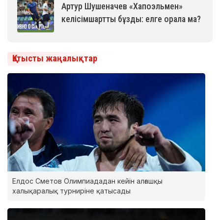
Артур Шушеначев «Хапоэльмен»
келісімшартты бұзды: елге орала ма?
Қатысты жаңалықтар
Елдос Сметов Олимпиададан кейін алғашқы
халықаралық турниріне қатысады