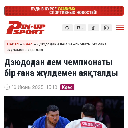
RU
Негізгі
–
Күрес
–
Дзюдодан әлем чемпионаты бір ғана
жүлдемен аяқталды
Дзюдодан әлем чемпионаты
бір ғана жүлдемен аяқталды
19 Июнь 2025, 15:13
Күрес