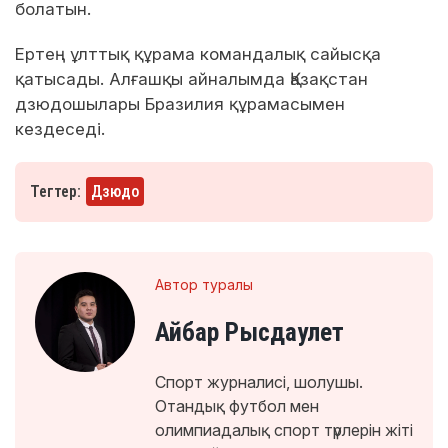
болатын.
Ертең ұлттық құрама командалық сайысқа
қатысады. Алғашқы айналымда Қазақстан
дзюдошылары Бразилия құрамасымен
кездеседі.
Тегтер:
Дзюдо
Автор туралы
Айбар Рысдаулет
Спорт журналисі, шолушы.
Отандық футбол мен
олимпиадалық спорт түрлерін жіті