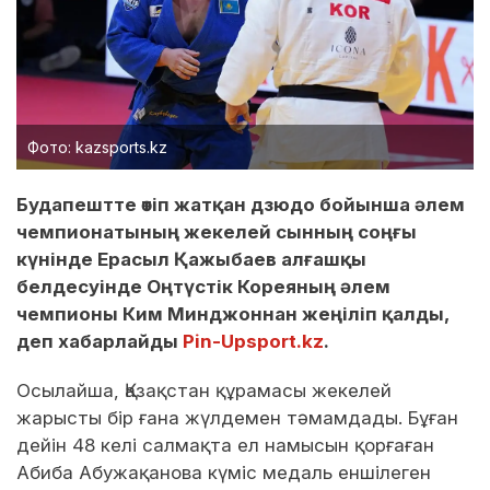
Фото: kazsports.kz
Будапештте өтіп жатқан дзюдо бойынша әлем
чемпионатының жекелей сынның соңғы
күнінде Ерасыл Қажыбаев алғашқы
белдесуінде Оңтүстік Кореяның әлем
чемпионы Ким Минджоннан жеңіліп қалды,
деп хабарлайды
Pin-Upsport.kz
.
Осылайша, Қазақстан құрамасы жекелей
жарысты бір ғана жүлдемен тәмамдады. Бұған
дейін 48 келі салмақта ел намысын қорғаған
Абиба Абужақанова күміс медаль еншілеген