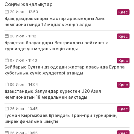
Соңғы жаңалықтар
20 Июл - 12:53
Күрес
Қазақ дзюдошылары жастар арасындағы Азия
чемпионатында 12 медаль жеңіп алды
20 Июл - 11:12
Күрес
Қазақстан балуандары Венгриядағы рейтингтік
турнирде үш медаль жеңіп алды
07 Июл - 11:43
Күрес
Бейбарыс Сұлтан дзюдодан жастар арасында Еуропа
кубогының күміс жүлдегері атанды
06 Июл - 14:04
Күрес
Қазақстандық балуандар күрестен U20 Азия
чемпионатын 18 медальмен аяқтады
26 Июн - 13:45
Күрес
Гусман Кыргызбаев Қытайдағы Гран-при турнирінің
ширек финалына шықты
26 Июн - 10:55
Күрес