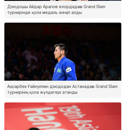
Дзюдошы Айдар Арапов елордадағы Grand Slam
турнирінде қола медаль жеңіп алды
Аңсарбек Ғайнуллин дзюдодан Астанадағы Grand Slam
турнирінің қола жүлдегері атанды