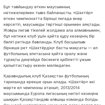
Бұл тағайындау өткен маусымның
нәтижелерімен тығыз байланысты. «Шахтёр»
өткен чемпионатта Бірінші лигада өнер
көрсетіп, маусымды төртінші орынмен аяқтады.
Жоғары лигаға тікелей жолдама ала алмағанымен,
бұл нәтиже клуб үшін қайта құру кезеңінің бір
бөлігі ретінде бағаланды. Клуб басшылығы
бірнеше рет «Шахтёрдің» басты мақсаты — ел
футболының элитасына қайта оралу және
тұрақты деңгейде бәсекеге қабілетті ұжым
қалыптастыру екенін мәлімдеген.
Қарағандылық клуб Қазақстан футболының
тарихында ерекше орын алады. «Шахтёр» екі
мәрте ел чемпионы атанып, 2013/2014
маусымында Еуропа лигасының негізгі кезеңіне
шыққан Қазақстандағы алғашқы команда болды.