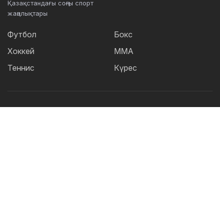
Қазақстандағы соңғы спорт
жаңалықтары
Футбол
Бокс
Хоккей
ММА
Теннис
Күрес
Танымал тегтер:
Футбол
теннис
бокс
ММА
UFC
Елена
Рыбакина
Кайрат
Жәнібек Әлімханұлы
Футзал
Дзюдо
Александр Бублик
Криштиану Роналду
КПЛ
Шавкат Рахмонов
Реал
Асу Алмабаев
Қазақстан құрамасы
Астана
ҚПЛ
IBF
Барселона
Ордабасы
WBO
УЕФА
Актобе