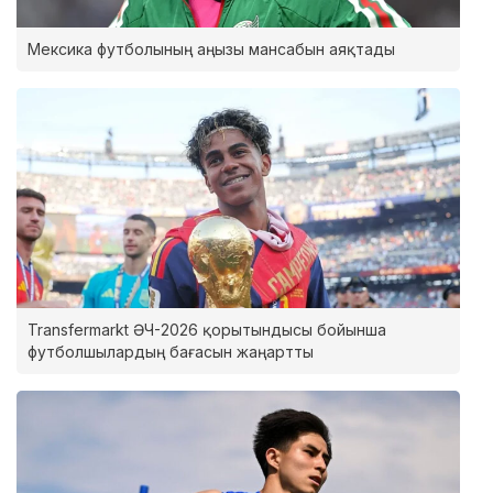
Мексика футболының аңызы мансабын аяқтады
Transfermarkt ӘЧ-2026 қорытындысы бойынша
футболшылардың бағасын жаңартты