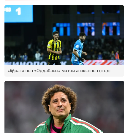
«Қайрат» пен «Ордабасы» матчы аншлагпен өтеді