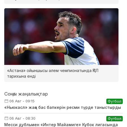
«Астана» ойыншысы әлем чемпионатында ҚПЛ
тарихына енді
Соңғы жаңалықтар
06 Авг - 09:15
Футбол
«Ньюкасл» жаңа бас бапкерін ресми түрде таныстырды
06 Авг - 08:30
Футбол
Месси дубльмен «Интер Майамиге» Кубок лигасында