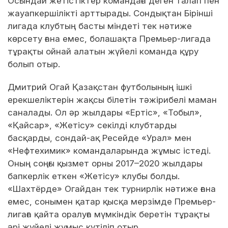
Осындай жетістіктер командаға деген талап пен
жауапкершілікті арттырады. Сондықтан Бірінші
лигада клубтың басты міндеті тек нәтиже
көрсету ғана емес, болашақта Премьер-лигада
тұрақты ойнай алатын жүйелі команда құру
болып отыр.
Дмитрий Огай Қазақстан футболының ішкі
ерекшеліктерін жақсы білетін тәжірибелі маман
саналады. Ол әр жылдары «Ертіс», «Тобыл»,
«Қайсар», «Жетісу» секілді клубтарды
басқарды, сондай-ақ Ресейде «Урал» мен
«Нефтехимик» командаларында жұмыс істеді.
Оның соңғы қызмет орны 2017–2020 жылдары
бапкерлік еткен «Жетісу» клубы болды.
«Шахтёрде» Огайдан тек турнирлік нәтиже ғана
емес, сонымен қатар қысқа мерзімде Премьер-
лигаға қайта оралуға мүмкіндік беретін тұрақты
әрі жүйелі жұмыс күтіліп отыр.