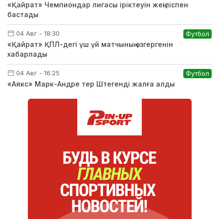
«Қайрат» Чемпиондар лигасы іріктеуін жеңіліспен
бастады
04 Авг - 18:30
Футбол
«Қайрат» ҚПЛ-дегі үш үй матчының өзгергенін
хабарлады
04 Авг - 16:25
Футбол
«Аякс» Марк-Андре тер Штегенді жалға алды