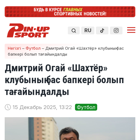
RU
Негізгі
–
Футбол
–
Дмитрий Огай «Шахтёр» клубының бас
бапкері болып тағайындалды
Дмитрий Огай «Шахтёр»
клубының бас бапкері болып
тағайындалды
15 Декабрь 2025, 13:22
Футбол