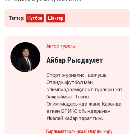
Тегтер:
Футбол
Шахтер
Автор туралы
Айбар Рысдаулет
Спорт журналисі, шолушы.
Отандық футбол мен
олимпиадалық спорт түрлерін жіті
бақылаймын. Токио
Олимпиадасында және Қазанда
өткен БРИКС ойындарынан
тікелей хабар тараттым.
Барлық авторлық жазбаларды көру