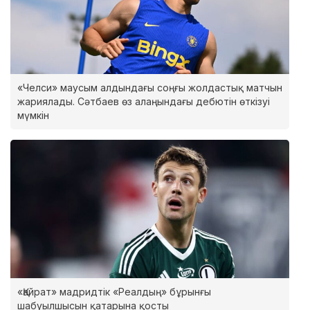
«Челси» маусым алдындағы соңғы жолдастық матчын
жариялады. Сәтбаев өз алаңындағы дебютін өткізуі
мүмкін
«Қайрат» мадридтік «Реалдың» бұрынғы
шабуылшысын қатарына қосты