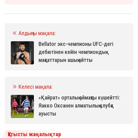
Алдыңғы мақала:
Bellator экс-чемпионы UFC-дегі
дебютінен кейін чемпиондық
мақсаттарын ашық айтты
Келесі мақала:
«Қайрат» орталық аймақты күшейтті:
Яакко Оксанен алматылық клубқа
ауысты
Қатысты жаңалықтар