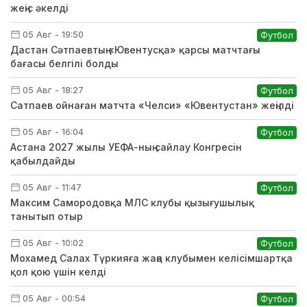
жеңіс әкелді
05 Авг - 19:50
Футбол
Дастан Сәтпаевтың «Ювентусқа» қарсы матчтағы
бағасы белгілі болды
05 Авг - 18:27
Футбол
Сатпаев ойнаған матчта «Челси» «Ювентустан» жеңілді
05 Авг - 16:04
Футбол
Астана 2027 жылы УЕФА-ның сайлау Конгресін
қабылдайды
05 Авг - 11:47
Футбол
Максим Самородовқа МЛС клубы қызығушылық
танытып отыр
05 Авг - 10:02
Футбол
Мохамед Салах Түркияға жаңа клубымен келісімшартқа
қол қою үшін келді
05 Авг - 00:54
Футбол