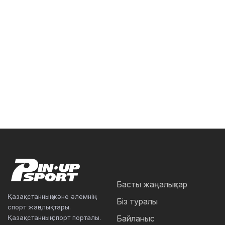
Басты жаңалықтар
Қазақстанның және әлемнің
Біз туралы
спорт жаңалықтары.
Қазақстанның спорт порталы.
Байланыс