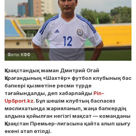
Фото: КФФ
Қазақстандық маман Дмитрий Огай
Қарағандының «Шахтёр» футбол клубының бас
бапкері қызметіне ресми түрде
тағайындалды, деп хабарлайды
Pin-
UpSport.kz
. Бұл шешім клубтың баспасөз
мәслихатында жарияланып, жаңа бапкердің
алдына қойылған негізгі мақсат — команданы
Қазақстан Премьер-лигасына қайта алып шығу
екені атап өтілді.