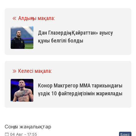
Алдыңғы мақала:
Дан Глазердің «Қайраттан» ауысу
құны белгілі болды
Келесі мақала:
Конор Макгрегор ММА тарихындағы
үздік 10 файтердің тізімін жариялады
Соңғы жаңалықтар
04 Авг - 17:55
Бокс