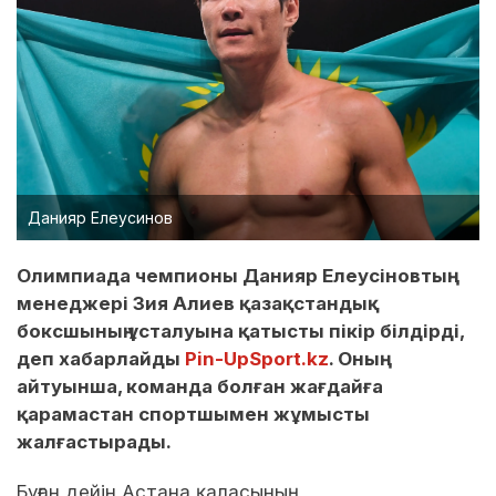
Данияр Елеусинов
Олимпиада чемпионы Данияр Елеусіновтың
менеджері Зия Алиев қазақстандық
боксшының ұсталуына қатысты пікір білдірді,
деп хабарлайды
Pin-UpSport.kz
. Оның
айтуынша, команда болған жағдайға
қарамастан спортшымен жұмысты
жалғастырады.
Бұған дейін Астана қаласының