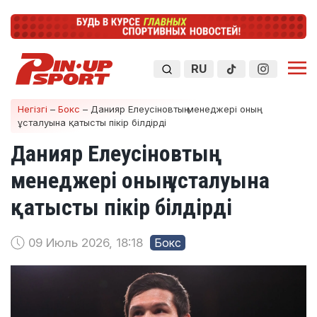
RU
Негізгі
–
Бокс
–
Данияр Елеусіновтың менеджері оның
ұсталуына қатысты пікір білдірді
Данияр Елеусіновтың
менеджері оның ұсталуына
қатысты пікір білдірді
09 Июль 2026, 18:18
Бокс