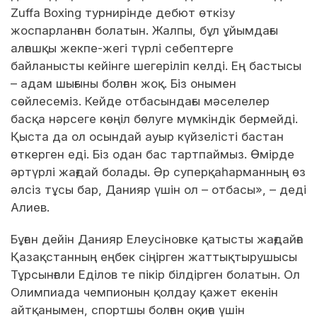
Zuffa Boxing турнирінде дебют өткізу
жоспарланған болатын. Жалпы, бұл ұйымдағы
алғашқы жекпе-жегі түрлі себептерге
байланысты кейінге шегеріліп келді. Ең бастысы
– адам шығыны болған жоқ. Біз онымен
сөйлесеміз. Кейде отбасындағы мәселелер
басқа нәрсеге көңіл бөлуге мүмкіндік бермейді.
Қыста да ол осындай ауыр күйзелісті бастан
өткерген еді. Біз одан бас тартпаймыз. Өмірде
әртүрлі жағдай болады. Әр суперқаһарманның өз
әлсіз тұсы бар, Данияр үшін ол – отбасы», – деді
Алиев.
Бұған дейін Данияр Елеусіновке қатысты жағдайға
Қазақстанның еңбек сіңірген жаттықтырушысы
Тұрсынғали Еділов те пікір білдірген болатын. Ол
Олимпиада чемпионын қолдау қажет екенін
айтқанымен, спортшы болған оқиға үшін