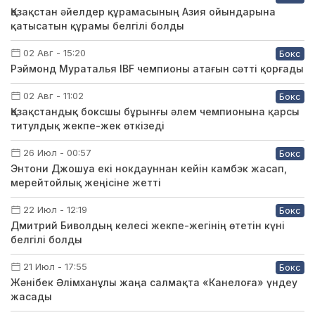
Қазақстан әйелдер құрамасының Азия ойындарына
қатысатын құрамы белгілі болды
02 Авг - 15:20
Бокс
Рэймонд Мураталья IBF чемпионы атағын сәтті қорғады
02 Авг - 11:02
Бокс
Қазақстандық боксшы бұрынғы әлем чемпионына қарсы
титулдық жекпе-жек өткізеді
26 Июл - 00:57
Бокс
Энтони Джошуа екі нокдауннан кейін камбэк жасап,
мерейтойлық жеңісіне жетті
22 Июл - 12:19
Бокс
Дмитрий Биволдың келесі жекпе-жегінің өтетін күні
белгілі болды
21 Июл - 17:55
Бокс
Жәнібек Әлімханұлы жаңа салмақта «Канелоға» үндеу
жасады