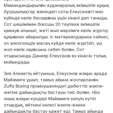
Мамандандырылған ауданаралық әкімшілік құқық
бұзушылықтар жөніндегі соты Елеусіновті мас
күйінде көлік басқарғаны үшін кінәлі деп таныды.
Сот шешімімен боксшы 20 тәулікке әкімшілік
қамауға алынып, жеті жыл мерзімге көлік жүргізу
құқығынан айырылды. Іс материалдарына сәйкес,
ол алкогольдік масаң күйде көлік жүргізіп, үш
жол-көлік оқиғасына себеп болған. Сот
отырысында Данияр Елеусінов өз кінәсін толық
мойындады.
Зия Алиевтің айтуынша, Елеусінов жақын арада
Майамиге ұшып, тамыз айына жоспарланған
Zuffa Boxing промоушеніндегі дебюттік жекпе-
жегіне дайындықты бастауы тиіс болған. «Біз
оның жақын күндері Майамиге келуін күтіп
отырдық, өйткені келесі жекпе-жекке
дайындықты бастау қажет еді. Тамыз айында