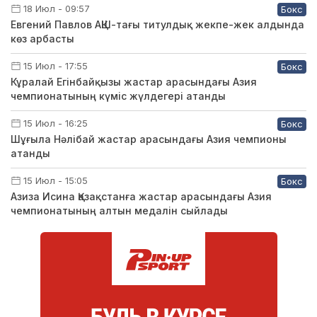
18 Июл - 09:57
Бокс
Евгений Павлов АҚШ-тағы титулдық жекпе-жек алдында
көз арбасты
15 Июл - 17:55
Бокс
Кұралай Егінбайқызы жастар арасындағы Азия
чемпионатының күміс жүлдегері атанды
15 Июл - 16:25
Бокс
Шұғыла Нәлібай жастар арасындағы Азия чемпионы
атанды
15 Июл - 15:05
Бокс
Азиза Исина Қазақстанға жастар арасындағы Азия
чемпионатының алтын медалін сыйлады