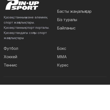
Басты жаңалықтар
Қазақстанның және әлемнің
Біз туралы
спорт жаңалықтары.
Қазақстанның спорт порталы.
Байланыс
Қазақстандағы соңғы спорт
жаңалықтары
Футбол
Бокс
Хоккей
ММА
Теннис
Күрес
Танымал тегтер:
Футбол
теннис
бокс
ММА
UFC
Елена
Рыбакина
Кайрат
Жәнібек Әлімханұлы
Футзал
Дзюдо
Александр Бублик
Криштиану Роналду