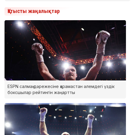
Қатысты жаңалықтар
ESPN салмақ дәрежесіне қарамастан әлемдегі үздік
боксшылар рейтингін жаңартты