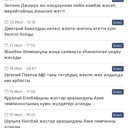
Энтони Джошуа екі нокдауннан кейін камбэк жасап,
мерейтойлық жеңісіне жетті
22 Июл - 12:19
Бокс
Дмитрий Биволдың келесі жекпе-жегінің өтетін күні
белгілі болды
21 Июл - 17:55
Бокс
Жәнібек Әлімханұлы жаңа салмақта «Канелоға» үндеу
жасады
18 Июл - 09:57
Бокс
Евгений Павлов АҚШ-тағы титулдық жекпе-жек алдында
көз арбасты
15 Июл - 17:55
Бокс
Кұралай Егінбайқызы жастар арасындағы Азия
чемпионатының күміс жүлдегері атанды
15 Июл - 16:25
Бокс
Шұғыла Нәлібай жастар арасындағы Азия чемпионы
атанды