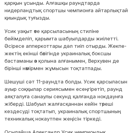
қарқын ұсынды. Алғашқы раундтарда
нидерландтық спортшы чемпионға айтарлықтай
қиындық туғызды.
Усик уақыт өте қарсыласының стиліне
бейімделіп, қарымта шабуылдарды жиілетті.
Әсіресе апперкоттары дәл тиіп отырды. Жекпе-
жектің екінші бөлігінде украиналық боксшы
бастаманы өз қолына алғанымен, Верхувен де
бірінші нөмірмен жұмысын тоқтатпады.
Шешуші сәт 11-раундта болды. Усик қарсыласын
ауыр соққылар сериясымен есеңгіретіп, раунд
аяқталуға санаулы секунд қалғанда нокдаунға
жіберді. Шабуыл жалғасқаннан кейін төреші
кездесуді тоқтатып, украиналық спортшының
техникалық нокаутпен жеңісін тіркеді.
Осылайша Александр Усик чемпиондық