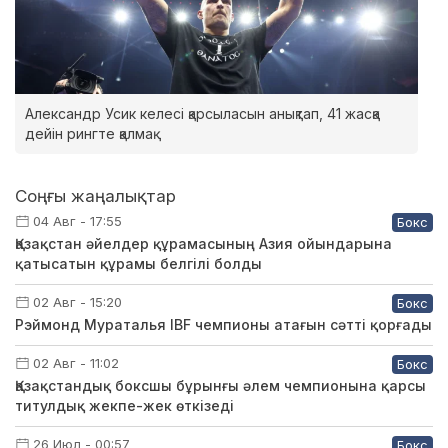
Александр Усик келесі қарсыласын анықтап, 41 жасқа
дейін рингте қалмақ
Соңғы жаңалықтар
04 Авг - 17:55
Бокс
Қазақстан әйелдер құрамасының Азия ойындарына
қатысатын құрамы белгілі болды
02 Авг - 15:20
Бокс
Рэймонд Мураталья IBF чемпионы атағын сәтті қорғады
02 Авг - 11:02
Бокс
Қазақстандық боксшы бұрынғы әлем чемпионына қарсы
титулдық жекпе-жек өткізеді
26 Июл - 00:57
Бокс