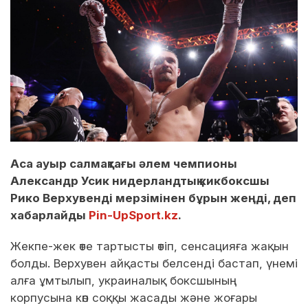
Аса ауыр салмақтағы әлем чемпионы
Александр Усик нидерландтық кикбоксшы
Рико Верхувенді мерзімінен бұрын жеңді, деп
хабарлайды
Pin-UpSport.kz
.
Жекпе-жек өте тартысты өтіп, сенсацияға жақын
болды. Верхувен айқасты белсенді бастап, үнемі
алға ұмтылып, украиналық боксшының
корпусына көп соққы жасады және жоғары