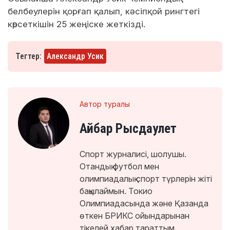
белбеулерін қорғап қалып, кәсіпқой рингтегі
көрсеткішін 25 жеңіске жеткізді.
Тегтер:
Александр Усик
Автор туралы
Айбар Рысдаулет
Спорт журналисі, шолушы.
Отандық футбол мен
олимпиадалық спорт түрлерін жіті
бақылаймын. Токио
Олимпиадасында және Қазанда
өткен БРИКС ойындарынан
тікелей хабар тараттым.