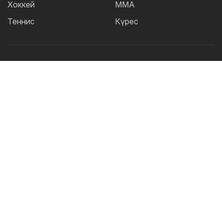
Хоккей
ММА
Теннис
Күрес
Танымал тегтер:
Футбол
теннис
бокс
ММА
UFC
Елена
Рыбакина
Кайрат
Жәнібек Әлімханұлы
Футзал
Дзюдо
Александр Бублик
Криштиану Роналду
КПЛ
Шавкат Рахмонов
Реал
Асу Алмабаев
Қазақстан құрамасы
Астана
ҚПЛ
IBF
Барселона
Ордабасы
УЕФА
WBO
Актобе
2026 © TOO "BOS Solution" - Барлық құқықтар қорғалған.