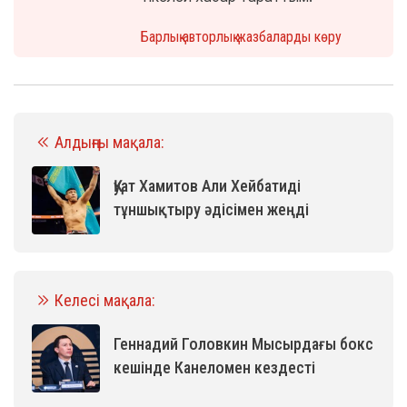
Барлық авторлық жазбаларды көру
Алдыңғы мақала:
Қуат Хамитов Али Хейбатиді
тұншықтыру әдісімен жеңді
Келесі мақала:
Геннадий Головкин Мысырдағы бокс
кешінде Канеломен кездесті