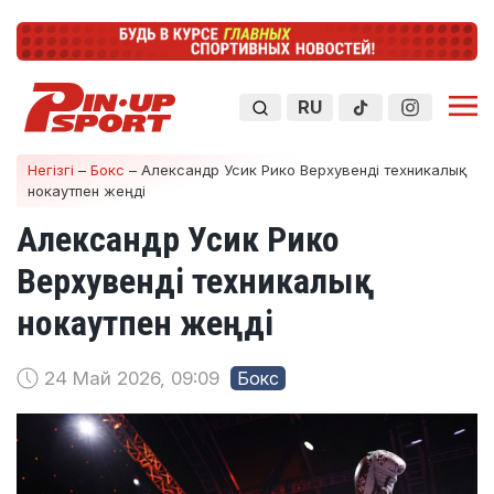
RU
Негізгі
–
Бокс
–
Александр Усик Рико Верхувенді техникалық
нокаутпен жеңді
Александр Усик Рико
Верхувенді техникалық
нокаутпен жеңді
24 Май 2026, 09:09
Бокс