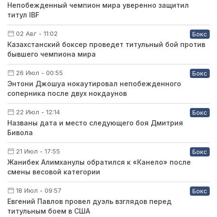
Непобежденный чемпион мира уверенно защитил
титул IBF
02 Авг - 11:02
Бокс
Казахстанский боксер проведет титульный бой против
бывшего чемпиона мира
26 Июл - 00:55
Бокс
Энтони Джошуа нокаутировал непобежденного
соперника после двух нокдаунов
22 Июл - 12:14
Бокс
Названы дата и место следующего боя Дмитрия
Бивола
21 Июл - 17:55
Бокс
Жанибек Алимханулы обратился к «Канело» после
смены весовой категории
18 Июл - 09:57
Бокс
Евгений Павлов провел дуэль взглядов перед
титульным боем в США