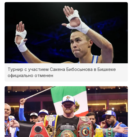
Турнир с участием Сакена Бибосынова в Бишкеке
официально отменен