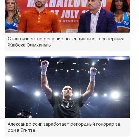
Стало известно решение потенциального соперника
Жәнібека Әлімханұлы
Александр Усик заработает рекордный гонорар за
бой в Египте