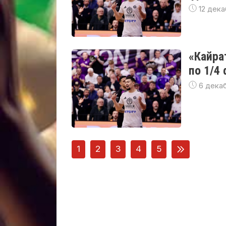
12 дека
«Кайра
по 1/4
6 дека
1
2
3
4
5