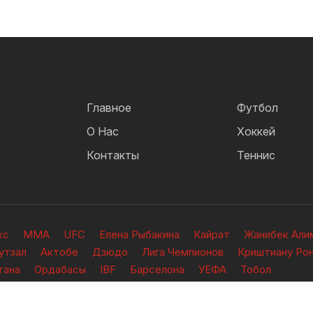
Главное
Футбол
О Нас
Хоккей
Контакты
Теннис
кс
ММА
UFC
Елена Рыбакина
Кайрат
Жанибек Али
утзал
Актобе
Дзюдо
Лига Чемпионов
Криштиану Ро
тана
Ордабасы
IBF
Барселона
УЕФА
Тобол