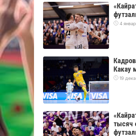
«Кайра
футзал
4 январ
Кадров
Какау 
19 дека
«Кайра
тысяч 
футзал