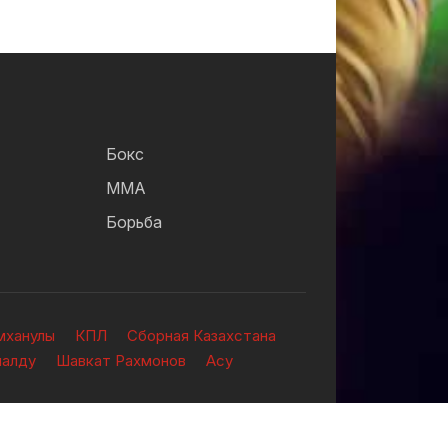
Бокс
ММА
Борьба
мханулы
КПЛ
Сборная Казахстана
налду
Шавкат Рахмонов
Асу