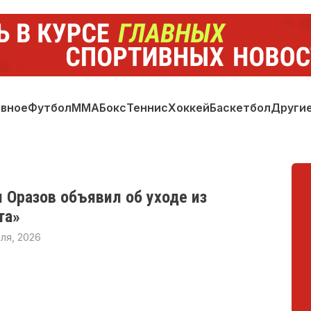
авное
Футбол
ММА
Бокс
Теннис
Хоккей
Баскетбол
Други
 Оразов объявил об уходе из
та»
ля, 2026