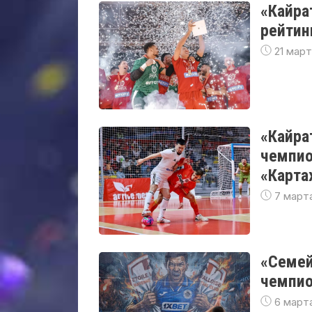
«Кайра
рейтин
21 март
«Кайра
чемпио
«Карта
7 марта
«Семей
чемпио
6 марта