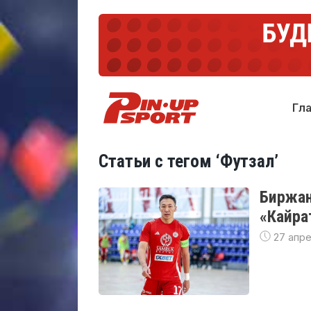
Гл
Статьи с тегом ‘Футзал’
Биржан
«Кайра
27 апре