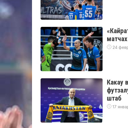
«Кайра
матчах
24 фев
Какау 
футзал
штаб
17 янва