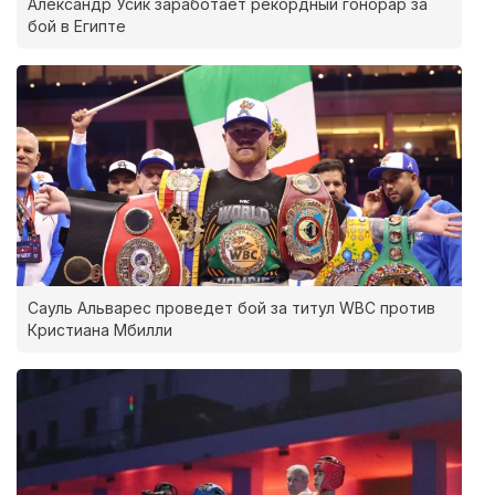
Александр Усик заработает рекордный гонорар за
бой в Египте
Сауль Альварес проведет бой за титул WBC против
Кристиана Мбилли