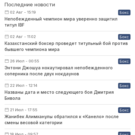
Последние новости
02 Авг - 15:19
Бокс
Непобежденный чемпион мира уверенно защитил
титул IBF
02 Авг - 11:02
Бокс
Казахстанский боксер проведет титульный бой против
бывшего чемпиона мира
26 Июл - 00:55
Бокс
Энтони Джошуа нокаутировал непобежденного
соперника после двух нокдаунов
22 Июл - 12:14
Бокс
Названы дата и место следующего боя Дмитрия
Бивола
21 Июл - 17:55
Бокс
Жанибек Алимханулы обратился к «Канело» после
смены весовой категории
18 Июл - 09:57
Бокс