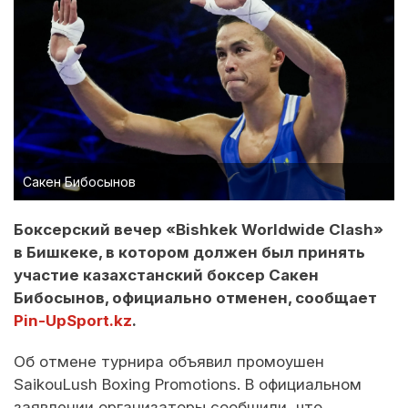
Сакен Бибосынов
Боксерский вечер «Bishkek Worldwide Clash»
в Бишкеке, в котором должен был принять
участие казахстанский боксер Сакен
Бибосынов, официально отменен, сообщает
Pin-UpSport.kz
.
Об отмене турнира объявил промоушен
SaikouLush Boxing Promotions. В официальном
заявлении организаторы сообщили, что