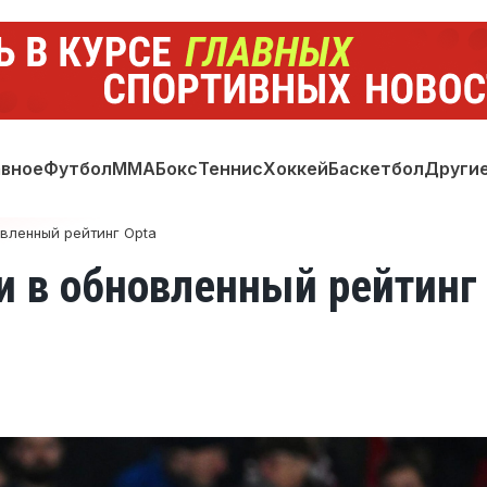
авное
Футбол
ММА
Бокс
Теннис
Хоккей
Баскетбол
Други
вленный рейтинг Opta
 в обновленный рейтинг