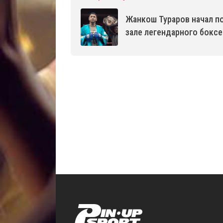
Жанкош Тураров начал п
зале легендарного боксе