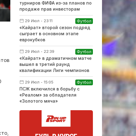
турниров ФИФА из-за планов по
продаже прав инвесторам
29 Июл - 23:11
Футбол
«Кайрат» второй сезон подряд
сыграет в основном этапе
еврокубков
29 Июл - 22:39
Футбол
«Кайрат» в драматичном матче
атов
вышел в третий раунд
квалификации Лиги чемпионов
0
29 Июл - 15:05
Футбол
ПСЖ включился в борьбу с
«Реалом» за обладателя
«Золотого мяча»
сто,