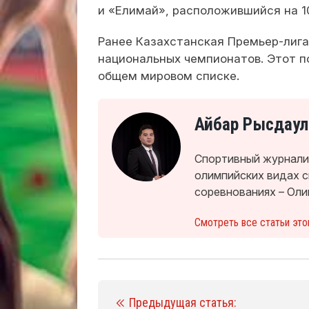
и «Елимай», расположившийся на 1
Ранее Казахстанская Премьер-лига
национальных чемпионатов. Этот п
общем мировом списке.
Айбар Рысдаул
Спортивный журналис
олимпийских видах 
соревнованиях – Оли
Смотреть все статьи это
Предыдущая статья: