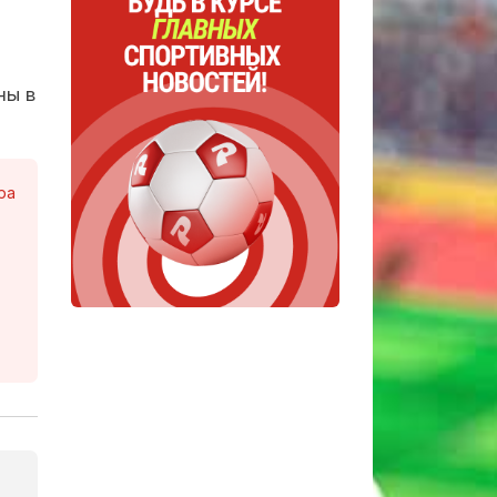
ны в
ра