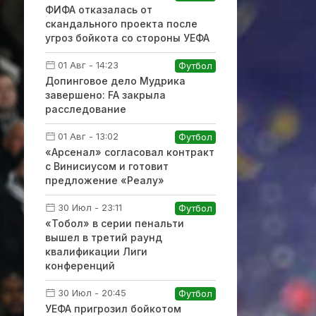
ФИФА отказалась от
скандального проекта после
угроз бойкота со стороны УЕФА
01 Авг - 14:23
Футбол
Допинговое дело Мудрика
завершено: FA закрыла
расследование
01 Авг - 13:02
Футбол
«Арсенал» согласовал контракт
с Винисиусом и готовит
предложение «Реалу»
30 Июл - 23:11
Футбол
«Тобол» в серии пенальти
вышел в третий раунд
квалификации Лиги
конференций
30 Июл - 20:45
Футбол
УЕФА пригрозил бойкотом