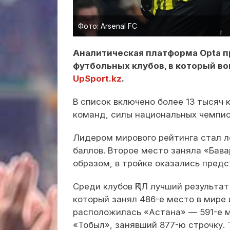
Фото: Arsenal FC
Аналитическая платформа Opta 
футбольных клубов, в который в
UpSport.kz
.
В список включено более 13 тысяч 
команд, силы национальных чемпион
Лидером мирового рейтинга стал 
баллов. Второе место заняла «Бава
образом, в тройке оказались пред
Среди клубов ҚПЛ лучший результа
который занял 486-е место в мире 
расположилась «Астана» — 591-е м
«Тобыл», занявший 877-ю строчку. 