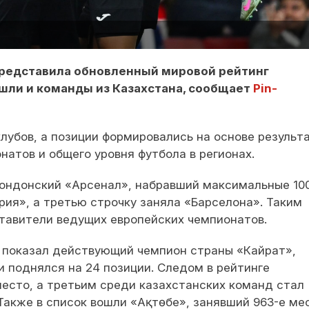
представила обновленный мировой рейтинг
ошли и команды из Казахстана, сообщает
Pin-
клубов, а позиции формировались на основе результ
атов и общего уровня футбола в регионах.
лондонский «Арсенал», набравший максимальные 10
рия», а третью строчку заняла «Барселона». Таким
ставители ведущих европейских чемпионатов.
т показал действующий чемпион страны «Кайрат»,
и поднялся на 24 позиции. Следом в рейтинге
есто, а третьим среди казахстанских команд стал
Также в список вошли «Ақтөбе», занявший 963-е ме