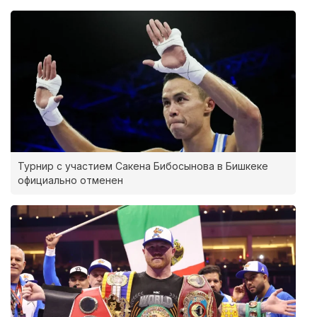
Турнир с участием Сакена Бибосынова в Бишкеке
официально отменен