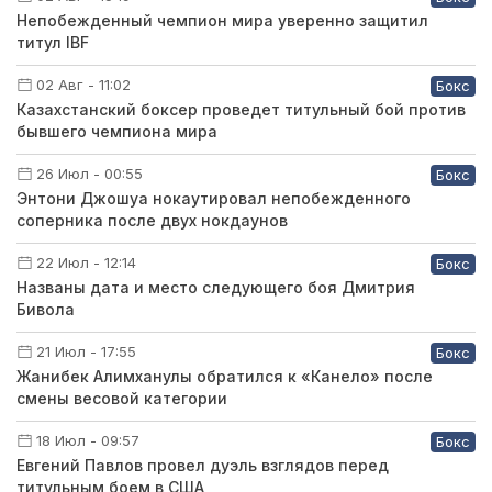
Непобежденный чемпион мира уверенно защитил
титул IBF
02 Авг - 11:02
Бокс
Казахстанский боксер проведет титульный бой против
бывшего чемпиона мира
26 Июл - 00:55
Бокс
Энтони Джошуа нокаутировал непобежденного
соперника после двух нокдаунов
22 Июл - 12:14
Бокс
Названы дата и место следующего боя Дмитрия
Бивола
21 Июл - 17:55
Бокс
Жанибек Алимханулы обратился к «Канело» после
смены весовой категории
18 Июл - 09:57
Бокс
Евгений Павлов провел дуэль взглядов перед
титульным боем в США