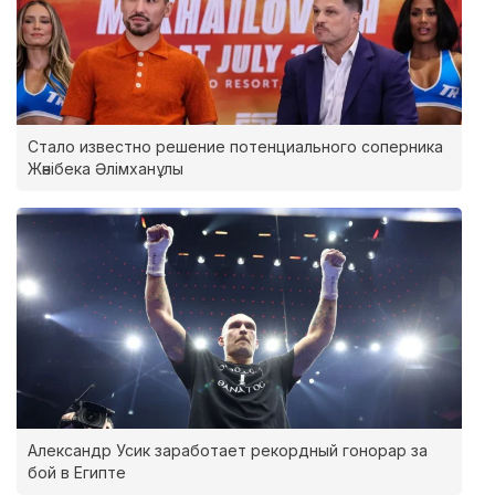
Стало известно решение потенциального соперника
Жәнібека Әлімханұлы
Александр Усик заработает рекордный гонорар за
бой в Египте