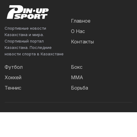
Главное
Спортивные новости
О Нас
Казахстана и мира.
Спортивный портал
Контакты
Казахстана. Последние
новости спорта в Казахстане
Футбол
Бокс
Хоккей
ММА
Теннис
Борьба
Популярные Теги:
Футбол
теннис
бокс
ММА
UFC
Елена
Рыбакина
Кайрат
Жанибек Алимханулы
КПЛ