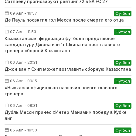
Сатпаеву прогнозируют рейтинг 72 в EA FC 27
09 Авг - 16:57
Футбол
Де Пауль посвятил гол Месси после смерти его отца
07 Авг - 11:53
Футбол
Казахстанская федерация футбола представляет
кандидатуру Джона ван ’т Шкипа на пост главного
тренера сборной Казахстана
06 Авг - 20:31
Футбол
Джон ван’т Схип может возглавить сборную Казахстана
06 Авг - 09:15
Футбол
«Ньюкасл» официально назначил нового главного
тренера
06 Авг - 08:31
Футбол
Дубль Месси принес «Интер Майами» победу в Кубке
лиг
05 Авг - 19:50
Футбол