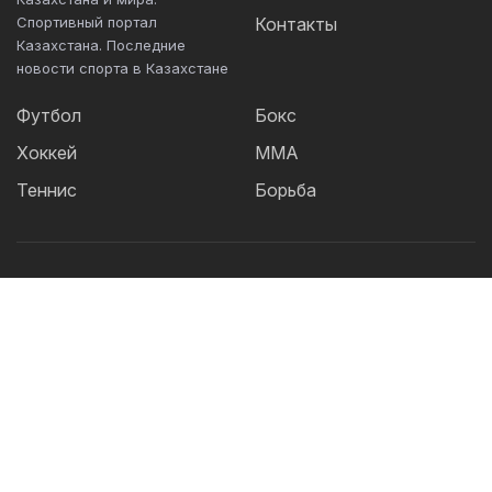
Спортивный портал
Контакты
Казахстана. Последние
новости спорта в Казахстане
Футбол
Бокс
Хоккей
ММА
Теннис
Борьба
Популярные Теги:
Футбол
теннис
бокс
ММА
UFC
Елена
Рыбакина
Кайрат
Жанибек Алимханулы
КПЛ
Сборная Казахстана
Александр Бублик
Футзал
Актобе
Дзюдо
Лига Чемпионов
Криштиану
Роналду
Шавкат Рахмонов
Реал
Асу Алмабаев
Астана
Ордабасы
IBF
Барселона
WBO
УЕФА