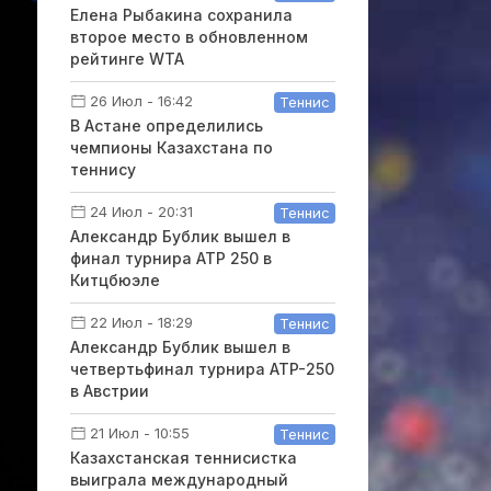
Елена Рыбакина сохранила
второе место в обновленном
рейтинге WTA
26 Июл - 16:42
Теннис
В Астане определились
чемпионы Казахстана по
теннису
24 Июл - 20:31
Теннис
Александр Бублик вышел в
финал турнира ATP 250 в
Китцбюэле
22 Июл - 18:29
Теннис
Александр Бублик вышел в
четвертьфинал турнира ATP-250
в Австрии
21 Июл - 10:55
Теннис
Казахстанская теннисистка
выиграла международный