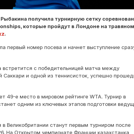
а Рыбакина получила турнирную сетку соревнова
onships, которые пройдут в Лондоне на травяно
kz
.
ла первый номер посева и начнет выступление сраз
а встретится с победительницей матча между
й Саккари и одной из теннисисток, успешно проше
т 49-е место в мировом рейтинге WTA. Турнир в
 станет одним из ключевых этапов подготовки веду
 в Великобритании станут первым турниром после
26. На Открытом чемпионате Франции казахстанка