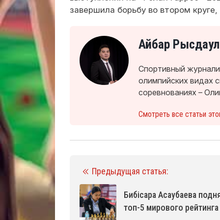
завершила борьбу во втором круге,
Айбар Рысдаул
Спортивный журналис
олимпийских видах 
соревнованиях – Оли
Смотреть все статьи это
Предыдущая статья:
Бибісара Асаубаева подн
топ-5 мирового рейтинга