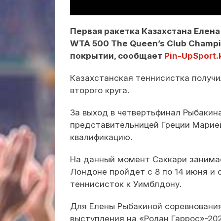
Первая ракетка Казахстана Елен
WTA 500 The Queen’s Club Champi
покрытии, сообщает
Pin-UpSport.
Казахстанская теннисистка получи
второго круга.
За выход в четвертьфинал Рыбакин
представительницей Греции Марие
квалификацию.
На данный момент Саккари занимае
Лондоне пройдет с 8 по 14 июня и
теннисисток к Уимблдону.
Для Елены Рыбакиной соревнования
выступления на «Ролан Гаррос»-20