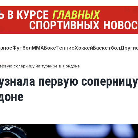
авное
Футбол
ММА
Бокс
Теннис
Хоккей
Баскетбол
Други
ервую соперницу на турнире в Лондоне
узнала первую соперницу
доне