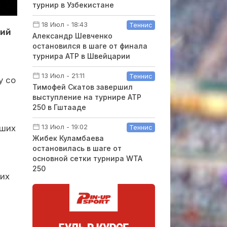
турнир в Узбекистане
18 Июл - 18:43
Теннис
ний
Александр Шевченко
м
остановился в шаге от финала
турнира ATP в Швейцарии
13 Июл - 21:11
Теннис
у со
Тимофей Скатов завершил
выступление на турнире ATP
250 в Гштааде
13 Июл - 19:02
Теннис
дших
Жибек Куламбаева
остановилась в шаге от
основной сетки турнира WTA
250
щих