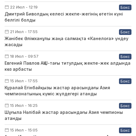
22 Июл - 12:19
Бокс
Дмитрий Биволдың келесі жекпе-жегінің өтетін күні
белгілі болды
21 Июл - 17:55
Бокс
Жәнібек Әлімханұлы жаңа салмақта «Канелоға» үндеу
жасады
18 Июл - 09:57
Бокс
Евгений Павлов АҚШ-тағы титулдық жекпе-жек алдында
көз арбасты
15 Июл - 17:55
Бокс
Кұралай Егінбайқызы жастар арасындағы Азия
чемпионатының күміс жүлдегері атанды
15 Июл - 16:25
Бокс
Шұғыла Нәлібай жастар арасындағы Азия чемпионы
атанды
15 Июл - 15:05
Бокс