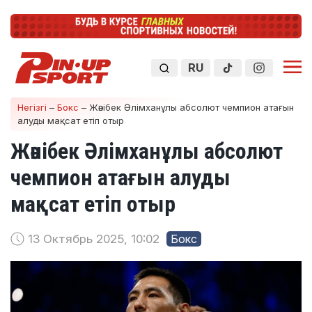
RU
Негізгі
–
Бокс
–
Жәнібек Әлімханұлы абсолют чемпион атағын
алуды мақсат етіп отыр
Жәнібек Әлімханұлы абсолют
чемпион атағын алуды
мақсат етіп отыр
13 Октябрь 2025, 10:02
Бокс