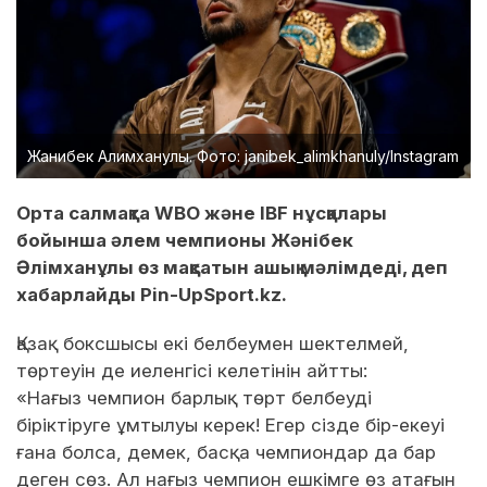
Жанибек Алимханулы. Фото: janibek_alimkhanuly/Instagram
Орта салмақта WBO және IBF нұсқалары
бойынша әлем чемпионы Жәнібек
Әлімханұлы өз мақсатын ашық мәлімдеді, деп
хабарлайды Pin-UpSport.kz.
Қазақ боксшысы екі белбеумен шектелмей,
төртеуін де иеленгісі келетінін айтты:
«Нағыз чемпион барлық төрт белбеуді
біріктіруге ұмтылуы керек! Егер сізде бір-екеуі
ғана болса, демек, басқа чемпиондар да бар
деген сөз. Ал нағыз чемпион ешкімге өз атағын