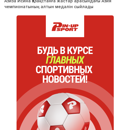
Азиза Исина Қазақстанға жастар арасындағы Азия
чемпионатының алтын медалін сыйлады