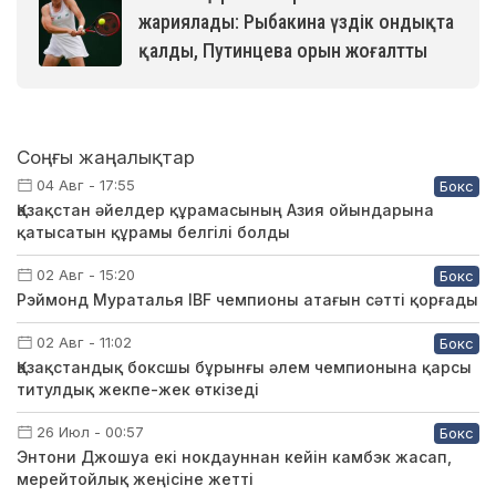
жариялады: Рыбакина үздік ондықта
қалды, Путинцева орын жоғалтты
Соңғы жаңалықтар
04 Авг - 17:55
Бокс
Қазақстан әйелдер құрамасының Азия ойындарына
қатысатын құрамы белгілі болды
02 Авг - 15:20
Бокс
Рэймонд Мураталья IBF чемпионы атағын сәтті қорғады
02 Авг - 11:02
Бокс
Қазақстандық боксшы бұрынғы әлем чемпионына қарсы
титулдық жекпе-жек өткізеді
26 Июл - 00:57
Бокс
Энтони Джошуа екі нокдауннан кейін камбэк жасап,
мерейтойлық жеңісіне жетті