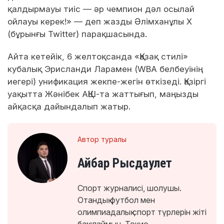
қалдырмауы тиіс — әр чемпион дәл осылай
ойлауы керек!» — деп жазды Әлімханұлы X
(бұрынғы Twitter) парақшасында.
Айта кетейік, 6 желтоқсанда «Қазақ стилі»
кубалық Эрисланди Ларамен (WBA белбеуінің
иегері) унификация жекпе-жегін өткізеді. Қазіргі
уақытта Жәнібек АҚШ-та жаттығып, маңызды
айқасқа дайындалып жатыр.
Автор туралы
Айбар Рысдаулет
Спорт журналисі, шолушы.
Отандық футбол мен
олимпиадалық спорт түрлерін жіті
бақылаймын. Токио