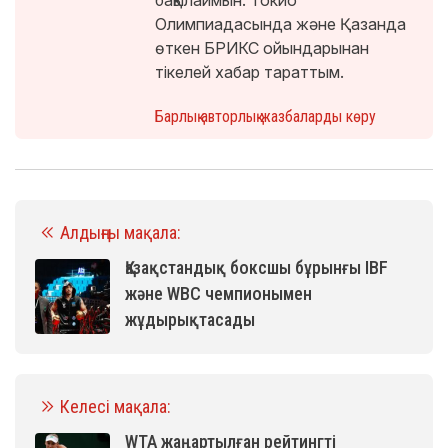
Олимпиадасында және Қазанда
өткен БРИКС ойындарынан
тікелей хабар тараттым.
Барлық авторлық жазбаларды көру
Алдыңғы мақала:
Қазақстандық боксшы бұрынғы IBF
және WBC чемпионымен
жұдырықтасады
Келесі мақала:
WTA жаңартылған рейтингті