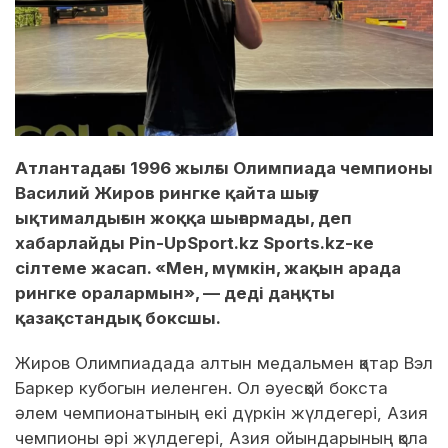
Атлантадағы 1996 жылғы Олимпиада чемпионы
Василий Жиров рингке қайта шығу
ықтималдығын жоққа шығармады, деп
хабарлайды Pin-UpSport.kz Sports.kz-ке
сілтеме жасап. «Мен, мүмкін, жақын арада
рингке оралармын», — деді даңқты
қазақстандық боксшы.
Жиров Олимпиадада алтын медальмен қатар Вэл
Баркер кубогын иеленген. Ол әуесқой бокста
әлем чемпионатының екі дүркін жүлдегері, Азия
чемпионы әрі жүлдегері, Азия ойындарының қола