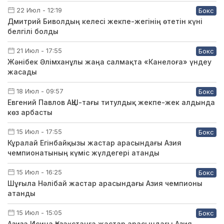
22 Июл - 12:19
Бокс
Дмитрий Биволдың келесі жекпе-жегінің өтетін күні
белгілі болды
21 Июл - 17:55
Бокс
Жәнібек Әлімханұлы жаңа салмақта «Канелоға» үндеу
жасады
18 Июл - 09:57
Бокс
Евгений Павлов АҚШ-тағы титулдық жекпе-жек алдында
көз арбасты
15 Июл - 17:55
Бокс
Кұралай Егінбайқызы жастар арасындағы Азия
чемпионатының күміс жүлдегері атанды
15 Июл - 16:25
Бокс
Шұғыла Нәлібай жастар арасындағы Азия чемпионы
атанды
15 Июл - 15:05
Бокс
Азиза Исина Қазақстанға жастар арасындағы Азия