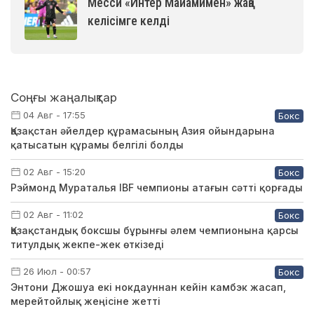
Месси «Интер Майамимен» жаңа
келісімге келді
Соңғы жаңалықтар
04 Авг - 17:55
Бокс
Қазақстан әйелдер құрамасының Азия ойындарына
қатысатын құрамы белгілі болды
02 Авг - 15:20
Бокс
Рэймонд Мураталья IBF чемпионы атағын сәтті қорғады
02 Авг - 11:02
Бокс
Қазақстандық боксшы бұрынғы әлем чемпионына қарсы
титулдық жекпе-жек өткізеді
26 Июл - 00:57
Бокс
Энтони Джошуа екі нокдауннан кейін камбэк жасап,
мерейтойлық жеңісіне жетті