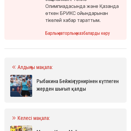
Олимпиадасында және Қазанда
өткен БРИКС ойындарынан
тікелей хабар тараттым.
Барлық авторлық жазбаларды көру
Алдыңғы мақала:
Рыбакина Бейжің турнирінен күтпеген
жерден шығып қалды
Келесі мақала: