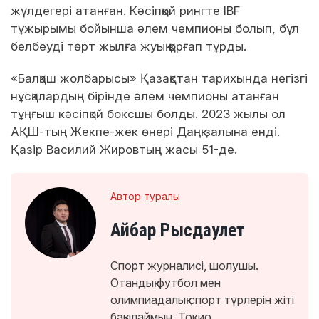
жүлдегері атанған. Кәсіпқой рингте IBF
тұжырымы бойынша әлем чемпионы болып, бұл
белбеуді төрт жылға жуық қорғап тұрды.
«Балқаш жолбарысы» Қазақстан тарихында негізгі
нұсқалардың бірінде әлем чемпионы атанған
тұңғыш кәсіпқой боксшы болды. 2023 жылы ол
АҚШ-тың Жекпе-жек өнері Даңқ залына енді.
Қазір Василий Жировтың жасы 51-де.
Автор туралы
Айбар Рысдаулет
Спорт журналисі, шолушы.
Отандық футбол мен
олимпиадалық спорт түрлерін жіті
бақылаймын. Токио