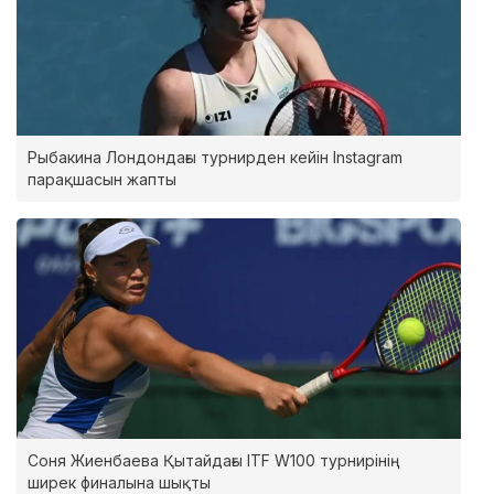
Рыбакина Лондондағы турнирден кейін Instagram
парақшасын жапты
Соня Жиенбаева Қытайдағы ITF W100 турнирінің
ширек финалына шықты