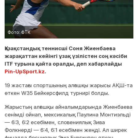
Фото: ФТК
Қазақстандық теннисші Соня Жиенбаева
жарақаттан кейінгі ұзақ үзілістен соң кәсіби
ITF турына қайта оралды, деп хабарлайды
Pin-UpSport.kz
.
19 жастағы спортшының алғашқы жарысы АҚШ-та
өткен W35 Бейкерсфилд турнирі болды.
Жарыстың алғашқы айналымдарында Жиенбаева
сенімді ойнап, мексикалық Паулина Монтиэльді
— 6:3, 6:2 есебімен, словениялық Зива
Фолкнерді — 6:4, 6:1 есебімен жеңді. Ал ширек
финалда босниялық Эма Бургичпен өткен