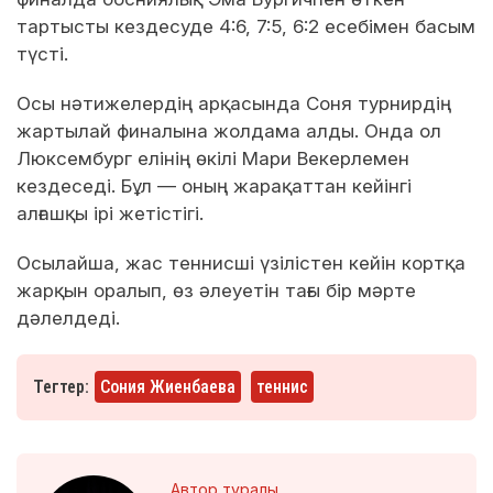
тартысты кездесуде 4:6, 7:5, 6:2 есебімен басым
түсті.
Осы нәтижелердің арқасында Соня турнирдің
жартылай финалына жолдама алды. Онда ол
Люксембург елінің өкілі Мари Векерлемен
кездеседі. Бұл — оның жарақаттан кейінгі
алғашқы ірі жетістігі.
Осылайша, жас теннисші үзілістен кейін кортқа
жарқын оралып, өз әлеуетін тағы бір мәрте
дәлелдеді.
Тегтер:
Сония Жиенбаева
теннис
Автор туралы