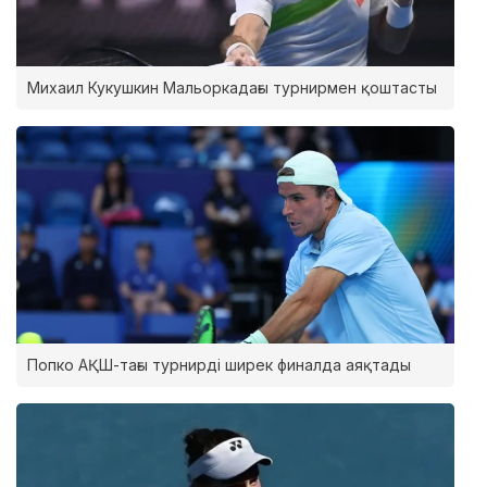
Михаил Кукушкин Мальоркадағы турнирмен қоштасты
Попко АҚШ-тағы турнирді ширек финалда аяқтады