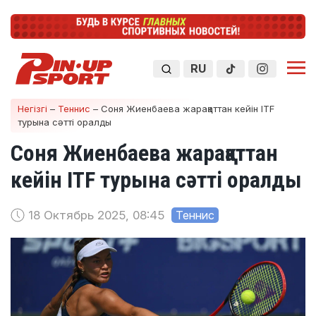
RU
Негізгі
–
Теннис
–
Соня Жиенбаева жарақаттан кейін ITF
турына сәтті оралды
Соня Жиенбаева жарақаттан
кейін ITF турына сәтті оралды
18 Октябрь 2025, 08:45
Теннис