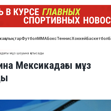
жаңалықтар
Футбол
ММА
Бокс
Теннис
Хоккей
Баскетбол
Б
дағы мұз шоуына қатысады
на Мексикадағы мұз
ды