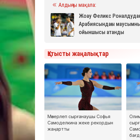
Алдыңғы мақала:
Жоау Феликс Роналдудан
Арабиясындағы маусымны
ойыншысы атанды
Қатысты жаңалықтар
Мәнерлеп сырғанаушы Софья
Олим
Самоделкина жеке рекордын
сырғ
жаңартты
Само
бағд