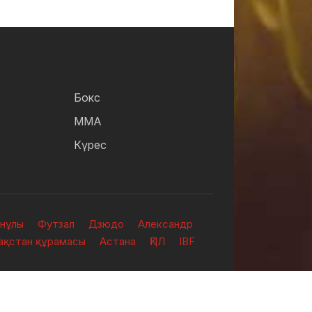
Бокс
ММА
Күрес
анұлы
Футзал
Дзюдо
Александр
зақстан құрамасы
Астана
ҚПЛ
IBF