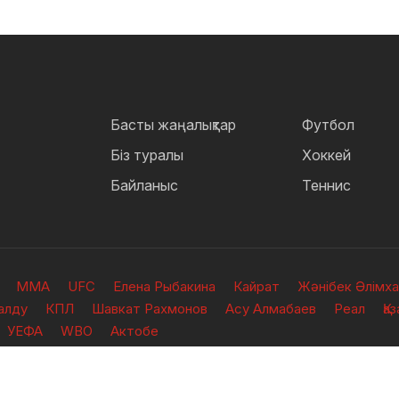
Басты жаңалықтар
Футбол
Біз туралы
Хоккей
Байланыс
Теннис
ММА
UFC
Елена Рыбакина
Кайрат
Жәнібек Әлімх
алду
КПЛ
Шавкат Рахмонов
Асу Алмабаев
Реал
Қа
УЕФА
WBO
Актобе