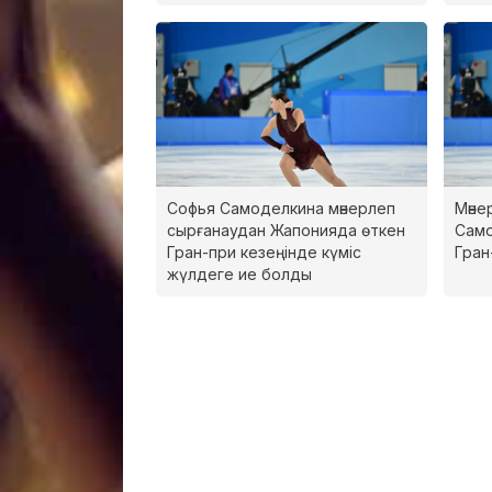
Софья Самоделкина мәнерлеп
Мәне
сырғанаудан Жапонияда өткен
Само
Гран-при кезеңінде күміс
Гран
жүлдеге ие болды