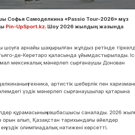
шы Софья Самоделкина «Passio Tour-2026» мұз
ды
Pin-UpSport.kz
. Шоу 2026 жылдың жазында
шоуға арнайы шақырылған жұлдыз ретінде тіркелд
тьяго-де-Керетаро қаласында ұйымдастырылады. Іс
мал мексикалық мәнерлеп сырғанаушы Донован
кинаның техника, артистік шеберлік пен харизман
 әлемдегі үздік мәнерлеп сырғанаушылар қатарына
лдер құрамасының көшбасшысы саналады. 2026 жыл
орын алып, Қазақстан тарихындағы әйелдер
ң үздік олимпиадалық нәтижені көрсетті.