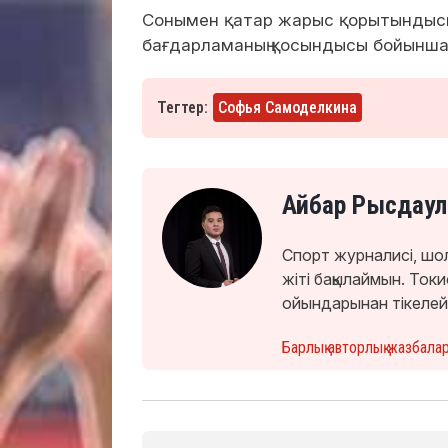
Сонымен қатар жарыс қорытындысы
бағдарламаның қосындысы бойынша 
Тегтер:
Софья Самоделкина
Айбар Рысдаул
Спорт журналисі, шо
жіті бақылаймын. То
ойындарынан тікелей
Барлық авторлық жазбала