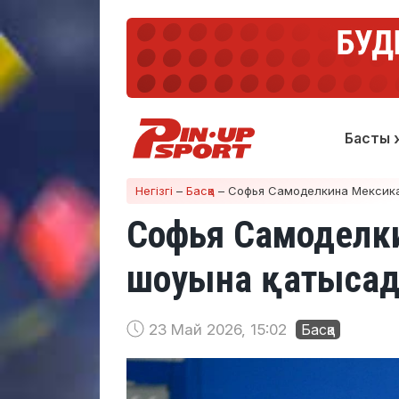
Басты 
Негізгі
–
Басқа
–
Софья Самоделкина Мексика
Софья Самоделки
шоуына қатыса
23 Май 2026, 15:02
Басқа