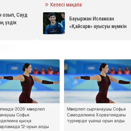
Келесі мақала:
 озып, Сауд
Бауыржан Исламхан
ң үздік
«Қайсарға» ауысуы мүмкін
пиада-2026: мәнерлеп
Мәнерлеп сырғанаушы Софья
анаушы Софья
Самоделкина Хорватиядағы
делкина қысқа
турнирде үшінші орын алды
арламада 12-орын алды