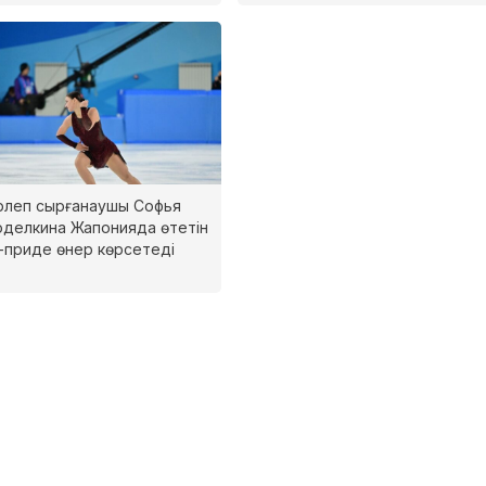
рлеп сырғанаушы Софья
делкина Жапонияда өтетін
-приде өнер көрсетеді