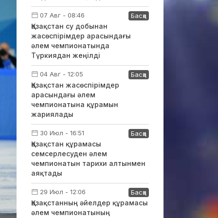
07 Авг - 08:46
Басқа
Қазақстан су добынан
жасөспірімдер арасындағы
әлем чемпионатында
Түркиядан жеңілді
04 Авг - 12:05
Басқа
Қазақстан жасөспірімдер
арасындағы әлем
чемпионатына құрамын
жариялады
30 Июл - 16:51
Басқа
Қазақстан құрамасы
семсерлесуден әлем
чемпионатын тарихи алтынмен
аяқтады
29 Июл - 12:06
Басқа
Қазақстанның әйелдер құрамасы
әлем чемпионатының