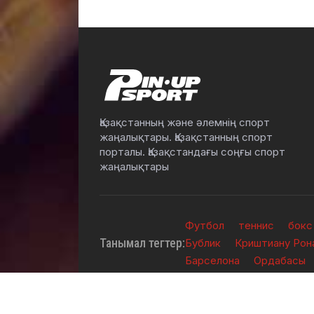
Қазақстанның және әлемнің спорт
жаңалықтары. Қазақстанның спорт
порталы. Қазақстандағы соңғы спорт
жаңалықтары
Футбол
теннис
бокс
Танымал тегтер:
Бублик
Криштиану Рон
Барселона
Ордабасы