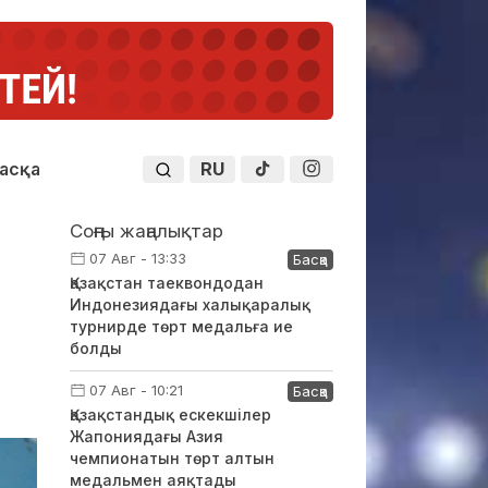
RU
асқа
Соңғы жаңалықтар
07 Авг - 13:33
Басқа
Қазақстан таеквондодан
Индонезиядағы халықаралық
турнирде төрт медальға ие
болды
07 Авг - 10:21
Басқа
Қазақстандық ескекшілер
Жапониядағы Азия
чемпионатын төрт алтын
медальмен аяқтады