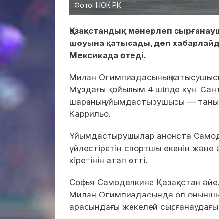
Фото: НОК РК
Қазақстандық мәнерлеп сырғанау
шоуына қатысады, деп хабарлай
Мексикада өтеді.
Милан Олимпиадасының қатысушысы 
Мұздағы қойылым 4 шілде күні Сан
шараның ұйымдастырушысы — таны
Каррильо.
Ұйымдастырушылар анонста Самодел
үйлестіретін спортшы екенін және
кіретінін атап өтті.
Софья Самоделкина Қазақстан әйе
Милан Олимпиадасында ол оныншы 
арасындағы жекелей сырғанаудағы е