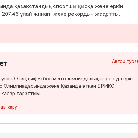
нда қазақстандық спортшы қысқа және еркін
207,46 ұпай жинап, жеке рекордын жаңартты.
ет
Автор тура
лушы. Отандық футбол мен олимпиадалық спорт түрлерін
кио Олимпиадасында және Қазанда өткен БРИКС
 хабар тараттым.
рды көру