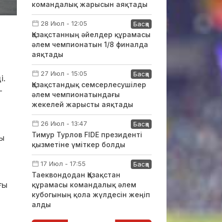
командалық жарысын аяқтады
28 Июл - 12:05
Басқа
Қазақстанның әйелдер құрамасы
әлем чемпионатын 1/8 финалда
аяқтады
27 Июл - 15:05
Басқа
і.
Қазақстандық семсерлесушілер
-
әлем чемпионатындағы
жекелей жарысты аяқтады
26 Июл - 13:47
Басқа
Тимур Турлов FIDE президенті
ы
қызметіне үміткер болды
17 Июл - 17:55
Басқа
Таеквондодан Қазақстан
ғы
құрамасы командалық әлем
кубогының қола жүлдесін жеңіп
алды