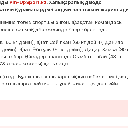
айды
Pin-UpSport.kz
. Халықаралық дзюдо
сатын құрамалардың алдын ала тізімін жариялад
тініміне тоғыз спортшы енген. Қазақстан командасы
рнеше салмақ дәрежесінде өнер көрсетеді.
60 кг дейін), Қанат Сейілхан (66 кг дейін), Данияр
йін), Қанат Әбітұлы (81 кг дейін), Дидар Хамза (90 
дейін) бар. Әйелдер арасында Сымбат Тағай (48 кг
78 кг-нан жоғары) қатысады.
і өтеді. Бұл жарыс халықаралық күнтізбедегі маңыз
портшыларға рейтингтік ұпай жинап, өз деңгейін