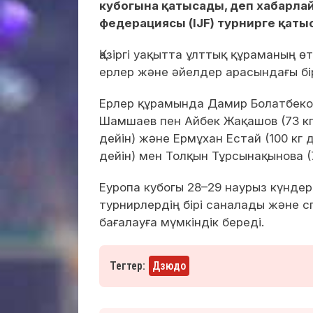
кубогына қатысады, деп хабарл
федерациясы (IJF) турнирге қаты
Қазіргі уақытта ұлттық құраманың ө
ерлер және әйелдер арасындағы бі
Ерлер құрамында Дамир Болатбеков (
Шамшаев пен Айбек Жақашов (73 кг де
дейін) және Ермұхан Естай (100 кг 
дейін) мен Толқын Тұрсынақынова (
Еуропа кубогы 28–29 наурыз күндер
турнирлердің бірі саналады және с
бағалауға мүмкіндік береді.
Тегтер:
Дзюдо