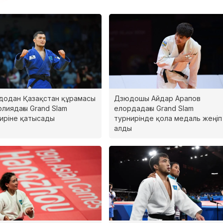
одан Қазақстан құрамасы
Дзюдошы Айдар Арапов
олиядағы Grand Slam
елордадағы Grand Slam
иріне қатысады
турнирінде қола медаль жеңіп
алды