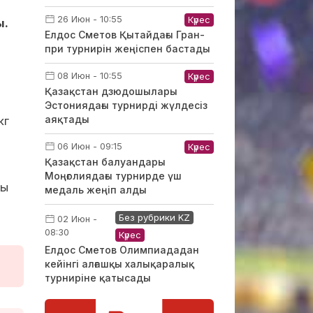
26 Июн - 10:55
Күрес
ы.
Елдос Сметов Қытайдағы Гран-
при турнирін жеңіспен бастады
08 Июн - 10:55
Күрес
Қазақстан дзюдошылары
Эстониядағы турнирді жүлдесіз
аяқтады
кг
06 Июн - 09:15
Күрес
Қазақстан балуандары
Моңғолиядағы турнирде үш
ды
медаль жеңіп алды
Без рубрики KZ
02 Июн -
08:30
Күрес
Елдос Сметов Олимпиададан
кейінгі алғашқы халықаралық
турниріне қатысады