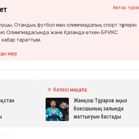
ет
Автор тура
лушы. Отандық футбол мен олимпиадалық спорт түрлерін
окио Олимпиадасында және Қазанда өткен БРИКС
 хабар тараттым.
рды көру
Келесі мақала:
ақстан
Жанқош Тұраров аңыз
боксшының залында
ы
жаттығуын бастады