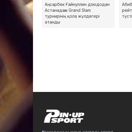
Аңсарбек Ғайнуллин дзюдодан
Абиб
Астанадағы Grand Slam
рейт
турнирінің қола жүлдегері
түст
атанды
Қазақстанның және әлемнің спорт