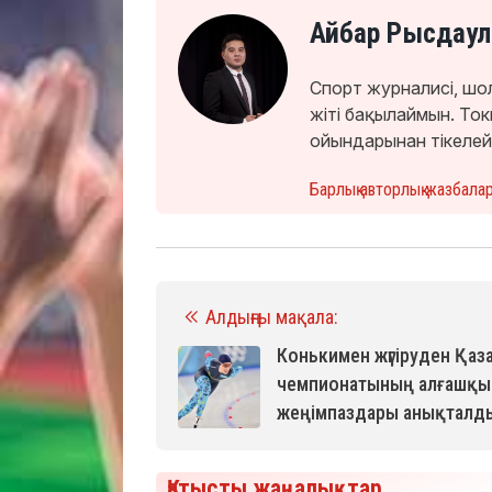
Айбар Рысдаул
Спорт журналисі, шо
жіті бақылаймын. Т
ойындарынан тікелей
Барлық авторлық жазбала
Алдыңғы мақала:
Конькимен жүгіруден Қаз
чемпионатының алғашқы
жеңімпаздары анықталд
Қатысты жаңалықтар