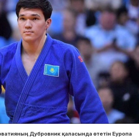
рватияның Дубровник қаласында өтетін Еуропа