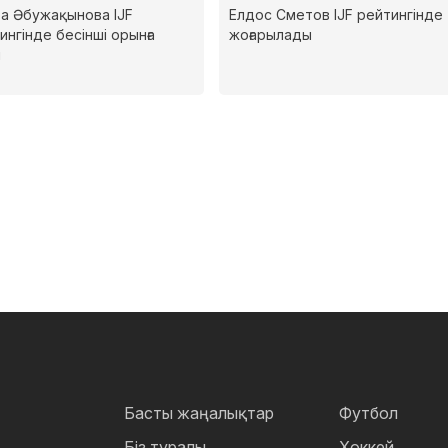
а Әбужақынова IJF
Елдос Сметов IJF рейтингінде
ингінде бесінші орынға
жоғарылады
і
Басты жаңалықтар
Футбол
Біз туралы
Хоккей