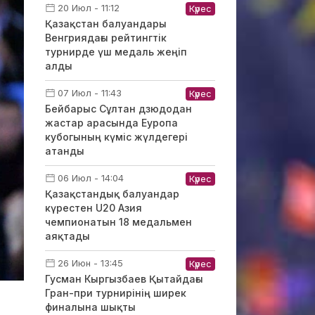
20 Июл - 11:12
Күрес
Қазақстан балуандары
Венгриядағы рейтингтік
турнирде үш медаль жеңіп
алды
07 Июл - 11:43
Күрес
Бейбарыс Сұлтан дзюдодан
жастар арасында Еуропа
кубогының күміс жүлдегері
атанды
06 Июл - 14:04
Күрес
Қазақстандық балуандар
күрестен U20 Азия
чемпионатын 18 медальмен
аяқтады
26 Июн - 13:45
Күрес
Гусман Кыргызбаев Қытайдағы
Гран-при турнирінің ширек
финалына шықты