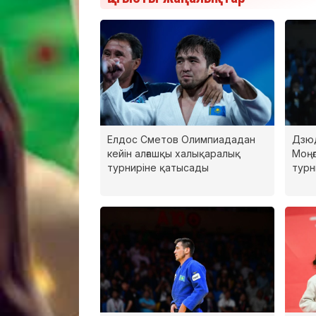
Елдос Сметов Олимпиададан
Дзюд
кейін алғашқы халықаралық
Моңғ
турниріне қатысады
турн