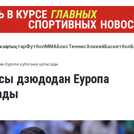
жаңалықтар
Футбол
ММА
Бокс
Теннис
Хоккей
Баскетбол
Б
ан Еуропа кубогына қатысады
асы дзюдодан Еуропа
ады