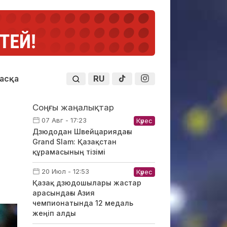
RU
асқа
Соңғы жаңалықтар
07 Авг - 17:23
Күрес
Дзюдодан Швейцариядағы
Grand Slam: Қазақстан
құрамасының тізімі
20 Июл - 12:53
Күрес
Қазақ дзюдошылары жастар
арасындағы Азия
чемпионатында 12 медаль
жеңіп алды