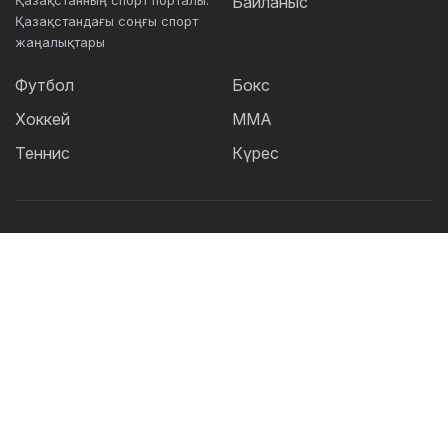
Қазақстанның спорт порталы.
Байланыс
Қазақстандағы соңғы спорт
жаңалықтары
Футбол
Бокс
Хоккей
ММА
Теннис
Күрес
Танымал тегтер:
Футбол
теннис
бокс
ММА
UFC
Елена
Рыбакина
Кайрат
Жәнібек Әлімханұлы
Футзал
Дзюдо
Александр Бублик
Криштиану Роналду
КПЛ
Шавкат Рахмонов
Реал
Асу Алмабаев
Қазақстан құрамасы
Астана
ҚПЛ
IBF
Барселона
Ордабасы
УЕФА
WBO
Актобе