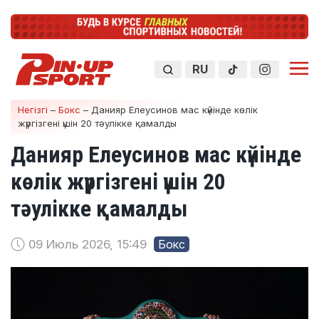
RU
Негізгі
–
Бокс
–
Данияр Елеусинов мас күйінде көлік
жүргізгені үшін 20 тәулікке қамалды
Данияр Елеусинов мас күйінде
көлік жүргізгені үшін 20
тәулікке қамалды
09 Июль 2026, 15:49
Бокс