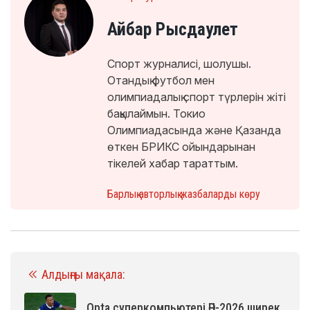
Айбар Рысдаулет
Спорт журналисі, шолушы.
Отандық футбол мен
олимпиадалық спорт түрлерін жіті
бақылаймын. Токио
Олимпиадасында және Қазанда
өткен БРИКС ойындарынан
тікелей хабар тараттым.
Барлық авторлық жазбаларды көру
Алдыңғы мақала:
Opta суперкомпьютері ӘЧ-2026 ширек