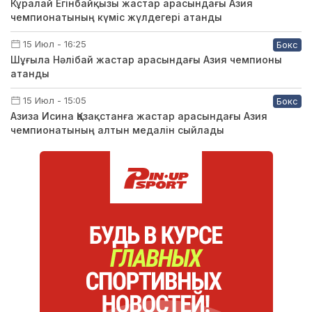
Кұралай Егінбайқызы жастар арасындағы Азия
чемпионатының күміс жүлдегері атанды
15 Июл - 16:25
Бокс
Шұғыла Нәлібай жастар арасындағы Азия чемпионы
атанды
15 Июл - 15:05
Бокс
Азиза Исина Қазақстанға жастар арасындағы Азия
чемпионатының алтын медалін сыйлады