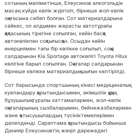
сотының мәліметінше, Елеусинов алкогольдік
масаң күйде көлік жүргізіп, бірнеше жол-көлік
оқиғасына себеп болған. Сот материалдарына
сәйкес, ол алдымен жерасты автотұрағы
қақпасының тірегіне соғылған, кейін басқа
автокөлікпен соқтығысқан. Осыдан кейін
инерциямен тағы бір көлікке соғылып, соққы
салдарынан Kia Sportage автокөлігі Toyota Hilux
көлігіне барып соғылған. Оқиғалар салдарынан
бірнеше көлікке материалдық шығын келтірілді.
Сот барысында спортшының кінәсі медициналық
куәландыру қорытындысымен, әкімшілік құқық
бұзушылық туралы хаттамалармен, жол-көлік
оқиғаларының сызбаларымен, бейнежазбалармен
және қатысушылардың түсініктемелерімен
дәлелденді. Сараптама қорытындысы бойынша
Данияр Елеусиновтің жеңіл дәрежедегі