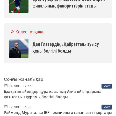
финалының фавориттерін атады
Келесі мақала:
Дан Глазердің «Қайраттан» ауысу
құны белгілі болды
Соңғы жаңалықтар
04 Авг - 17:55
Бокс
Қазақстан әйелдер құрамасының Азия ойындарына
қатысатын құрамы белгілі болды
02 Авг - 15:20
Бокс
Рэймонд Мураталья IBF чемпионы атағын сәтті қорғады