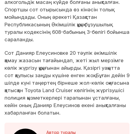
алкогольдік масаң күйде болғаны анықталған.
Спортшы сот отырысында өз кінәсін толық
мойындады. Оның әрекеті Қазақстан
Республикасының Әкімшілік құқық бұзушылық
туралы кодексінің 608-бабының 3-бөлігі бойынша
сараланды.
Сот Данияр Елеусиновке 20 тәулік әкімшілік
қамау жазасын тағайындап, жеті жыл мерзімге
көлік жүргізу құқығынан айырды. Қазіргі уақытта
сот қаулысы заңды күшіне енген жоқ. Бұған дейін 9
шілде күні таңертең бірнеше жол-көлік оқиғасына
қатысқан Toyota Land Cruiser көлігінің жүргізушісі
полиция қызметкерлері тарапынан ұсталғаны,
кейін оның Данияр Елеусинов екені анықталғаны
хабарланған болатын.
Автор туралы