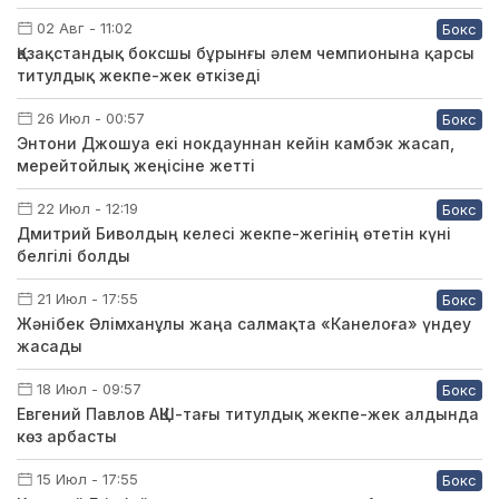
02 Авг - 11:02
Бокс
Қазақстандық боксшы бұрынғы әлем чемпионына қарсы
титулдық жекпе-жек өткізеді
26 Июл - 00:57
Бокс
Энтони Джошуа екі нокдауннан кейін камбэк жасап,
мерейтойлық жеңісіне жетті
22 Июл - 12:19
Бокс
Дмитрий Биволдың келесі жекпе-жегінің өтетін күні
белгілі болды
21 Июл - 17:55
Бокс
Жәнібек Әлімханұлы жаңа салмақта «Канелоға» үндеу
жасады
18 Июл - 09:57
Бокс
Евгений Павлов АҚШ-тағы титулдық жекпе-жек алдында
көз арбасты
15 Июл - 17:55
Бокс