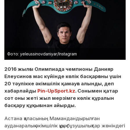
Фото: yeleussinovdaniyar/Instagram
2016 жылғы Олимпиада чемпионы Данияр
Елеусинов мас күйінде көлік басқарғаны үшін
20 тәулікке әкімшілік қамауға алынды, деп
хабарлайды
Pin-UpSport.kz
. Сонымен қатар
сот оны жеті жыл мерзімге көлік құралын
басқару құқығынан айырды.
Астана қаласының Мамандандырылған
ауданаралық әкімшілік құқық бұзушылықтар жөніндегі