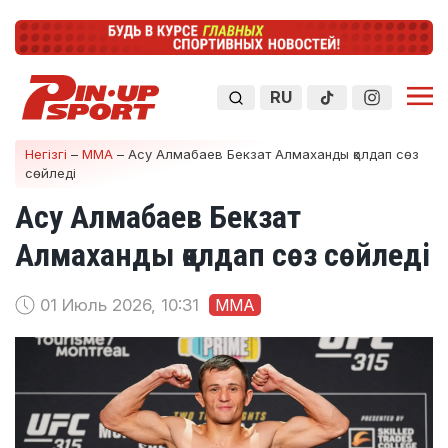
RU
Негізгі
–
ММА
–
Асу Алмабаев Бекзат Алмаханды қолдап сөз
сөйледі
Асу Алмабаев Бекзат
Алмаханды қолдап сөз сөйледі
01 Июль 2026, 10:31
ММА