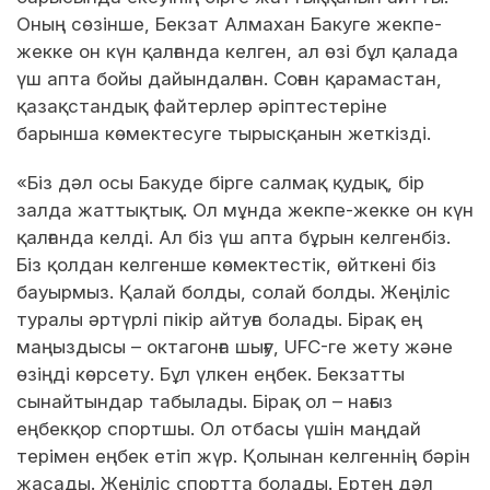
Оның сөзінше, Бекзат Алмахан Бакуге жекпе-
жекке он күн қалғанда келген, ал өзі бұл қалада
үш апта бойы дайындалған. Соған қарамастан,
қазақстандық файтерлер әріптестеріне
барынша көмектесуге тырысқанын жеткізді.
«Біз дәл осы Бакуде бірге салмақ қудық, бір
залда жаттықтық. Ол мұнда жекпе-жекке он күн
қалғанда келді. Ал біз үш апта бұрын келгенбіз.
Біз қолдан келгенше көмектестік, өйткені біз
бауырмыз. Қалай болды, солай болды. Жеңіліс
туралы әртүрлі пікір айтуға болады. Бірақ ең
маңыздысы – октагонға шығу, UFC-ге жету және
өзіңді көрсету. Бұл үлкен еңбек. Бекзатты
сынайтындар табылады. Бірақ ол – нағыз
еңбекқор спортшы. Ол отбасы үшін маңдай
терімен еңбек етіп жүр. Қолынан келгеннің бәрін
жасады. Жеңіліс спортта болады. Ертең дәл