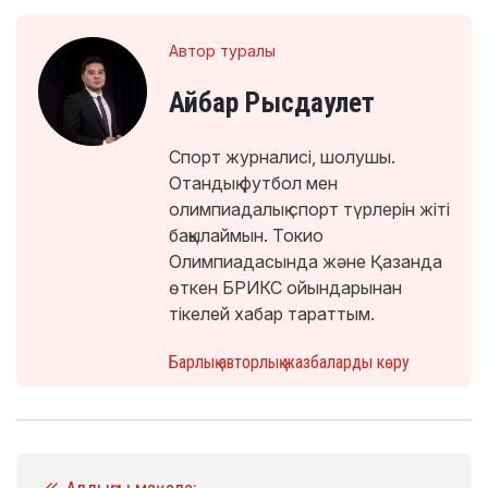
Автор туралы
Айбар Рысдаулет
Спорт журналисі, шолушы.
Отандық футбол мен
олимпиадалық спорт түрлерін жіті
бақылаймын. Токио
Олимпиадасында және Қазанда
өткен БРИКС ойындарынан
тікелей хабар тараттым.
Барлық авторлық жазбаларды көру