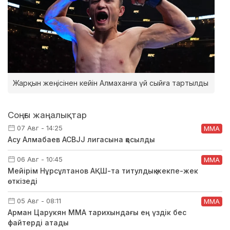
Жарқын жеңісінен кейін Алмаханға үй сыйға тартылды
Соңғы жаңалықтар
07 Авг - 14:25
ММА
Асу Алмабаев ACBJJ лигасына қосылды
06 Авг - 10:45
ММА
Мейірім Нұрсұлтанов АҚШ-та титулдық жекпе-жек
өткізеді
05 Авг - 08:11
ММА
Арман Царукян ММА тарихындағы ең үздік бес
файтерді атады