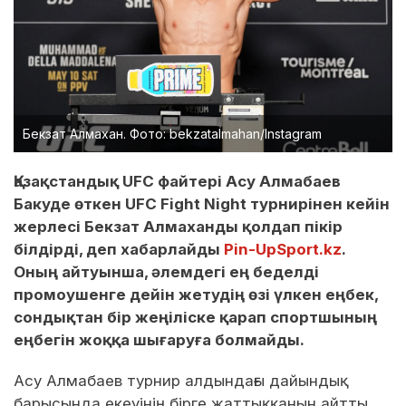
Бекзат Алмахан. Фото: bekzatalmahan/Instagram
Қазақстандық UFC файтері Асу Алмабаев
Бакуде өткен UFC Fight Night турнирінен кейін
жерлесі Бекзат Алмаханды қолдап пікір
білдірді, деп хабарлайды
Pin-UpSport.kz
.
Оның айтуынша, әлемдегі ең беделді
промоушенге дейін жетудің өзі үлкен еңбек,
сондықтан бір жеңіліске қарап спортшының
еңбегін жоққа шығаруға болмайды.
Асу Алмабаев турнир алдындағы дайындық
барысында екеуінің бірге жаттыққанын айтты.