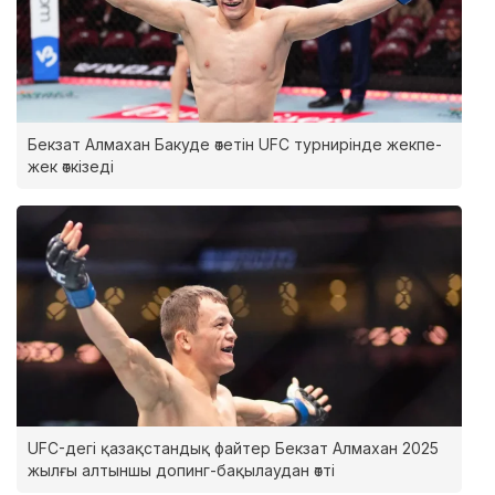
Бекзат Алмахан Бакуде өтетін UFC турнирінде жекпе-
жек өткізеді
UFC-дегі қазақстандық файтер Бекзат Алмахан 2025
жылғы алтыншы допинг-бақылаудан өтті