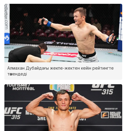
Алмахан Дубайдағы жекпе-жектен кейін рейтингте
төмендеді