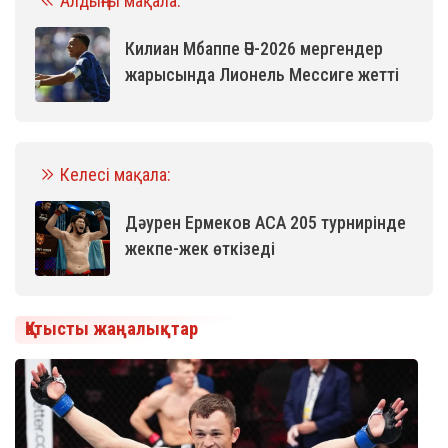
Алдыңғы мақала:
Килиан Мбаппе ӘЧ-2026 мергендер
жарысында Лионель Мессиге жетті
Келесі мақала:
Дәурен Ермеков ACA 205 турнирінде
жекпе-жек өткізеді
Қатысты жаңалықтар