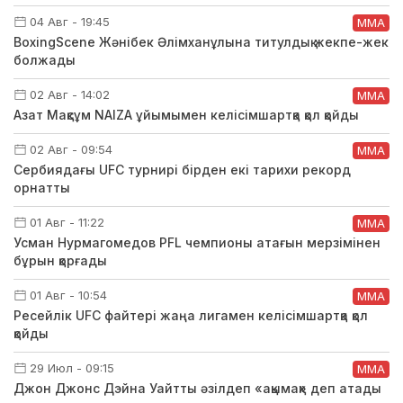
04 Авг - 19:45
ММА
BoxingScene Жәнібек Әлімханұлына титулдық жекпе-жек
болжады
02 Авг - 14:02
ММА
Азат Мақсұм NAIZA ұйымымен келісімшартқа қол қойды
02 Авг - 09:54
ММА
Сербиядағы UFC турнирі бірден екі тарихи рекорд
орнатты
01 Авг - 11:22
ММА
Усман Нурмагомедов PFL чемпионы атағын мерзімінен
бұрын қорғады
01 Авг - 10:54
ММА
Ресейлік UFC файтері жаңа лигамен келісімшартқа қол
қойды
29 Июл - 09:15
ММА
Джон Джонс Дэйна Уайтты әзілдеп «ақымақ» деп атады