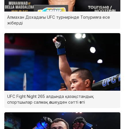
Алмахан Дохадағы UFC турнирінде Топурияға есе
жіберді
UFC Fight Night 265 алдында қазақстандық
спортшылар салмақ өлшеуден сәтті өтті