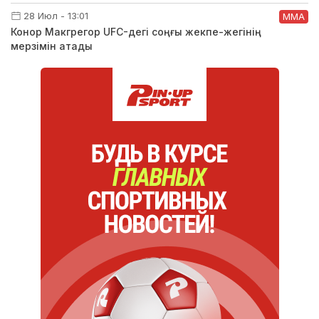
28 Июл - 13:01
ММА
Конор Макгрегор UFC-дегі соңғы жекпе-жегінің
мерзімін атады