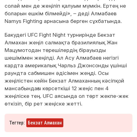
солай мен де жеңіліп қалуым мүмкін. Ертең не
боларын ешкім білмейді», – деді Алмабаев
Namys Fighting арнасына берген сұхбатында.
Бакудегі UFC Fight Night турнирінде Бекзат
Алмахан жеңіл салмақта бразилиялық Жан
Мацумотодан төрешілердің бірауызды
шешімімен жеңілді. Ал Асу Алмабаев негізгі
кардта америкалық Чарльз Джонсонды үшінші
раундта сабмишен әдісімен жеңді. Осы
жеңілістен кейін Бекзат Алмаханның кәсіпқой
мансабындағы көрсеткіші 12 жеңіс пен 4
жеңіліске тең. UFC аясында ол төрт жекпе-жек
өткізіп, бір рет жеңіске жетті.
Тегтер:
Бекзат Алмахан