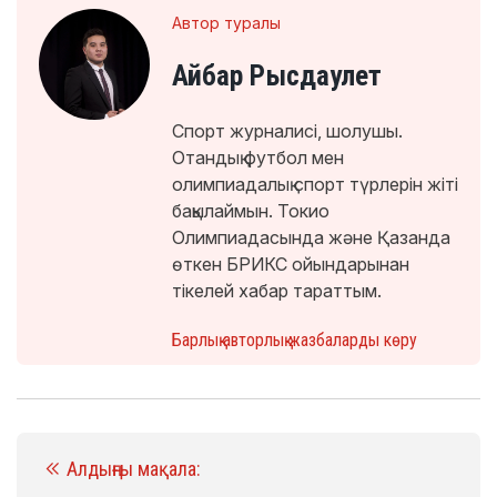
Автор туралы
Айбар Рысдаулет
Спорт журналисі, шолушы.
Отандық футбол мен
олимпиадалық спорт түрлерін жіті
бақылаймын. Токио
Олимпиадасында және Қазанда
өткен БРИКС ойындарынан
тікелей хабар тараттым.
Барлық авторлық жазбаларды көру
Алдыңғы мақала: