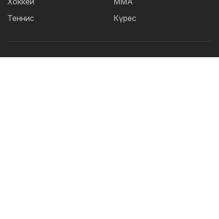
Хоккей
ММА
Теннис
Күрес
Танымал тегтер:
Футбол
теннис
бокс
ММА
UFC
Елена
Рыбакина
Кайрат
Жәнібек Әлімханұлы
Футзал
Дзюдо
Александр Бублик
Криштиану Роналду
КПЛ
Шавкат Рахмонов
Реал
Асу Алмабаев
Қазақстан құрамасы
Астана
IBF
ҚПЛ
Барселона
Ордабасы
УЕФА
WBO
Актобе
2026 © TOO "BOS Solution" - Барлық құқықтар қорғалған.