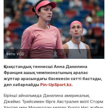
Фото: VCG
Қазақстандық теннисші Анна Данилина
Франция ашық чемпионатының аралас
жұптар арасындағы бәсекесін сәтті бастады,
деп хабарлайды
Pin-UpSport.kz
.
Бірінші айналымда Данилина америкалық
Джеймс Трейсимен бірге Австралия өкілі Сторм
Хантер мен Монакодан келген Хьюго Нис жұбын