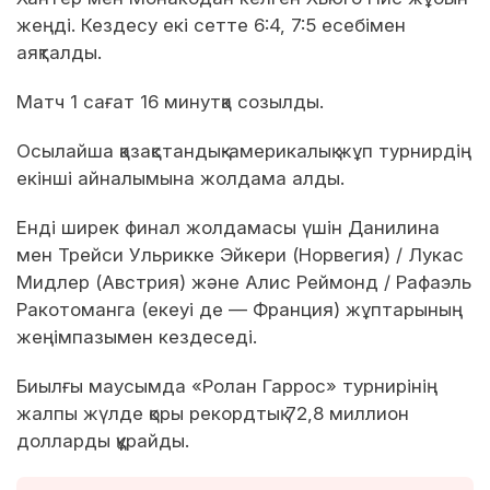
жеңді. Кездесу екі сетте 6:4, 7:5 есебімен
аяқталды.
Матч 1 сағат 16 минутқа созылды.
Осылайша қазақстандық-америкалық жұп турнирдің
екінші айналымына жолдама алды.
Енді ширек финал жолдамасы үшін Данилина
мен Трейси Ульрикке Эйкери (Норвегия) / Лукас
Мидлер (Австрия) және Алис Реймонд / Рафаэль
Ракотоманга (екеуі де — Франция) жұптарының
жеңімпазымен кездеседі.
Биылғы маусымда «Ролан Гаррос» турнирінің
жалпы жүлде қоры рекордтық 72,8 миллион
долларды құрайды.