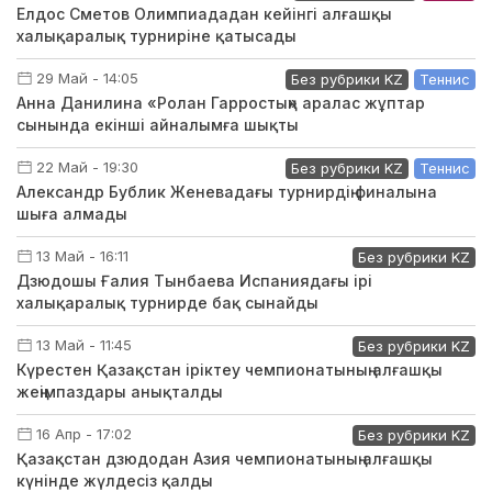
Елдос Сметов Олимпиададан кейінгі алғашқы
халықаралық турниріне қатысады
29 Май - 14:05
Без рубрики KZ
Теннис
Анна Данилина «Ролан Гарростың» аралас жұптар
сынында екінші айналымға шықты
22 Май - 19:30
Без рубрики KZ
Теннис
Александр Бублик Женевадағы турнирдің финалына
шыға алмады
13 Май - 16:11
Без рубрики KZ
Дзюдошы Ғалия Тынбаева Испаниядағы ірі
халықаралық турнирде бақ сынайды
13 Май - 11:45
Без рубрики KZ
Күрестен Қазақстан іріктеу чемпионатының алғашқы
жеңімпаздары анықталды
16 Апр - 17:02
Без рубрики KZ
Қазақстан дзюдодан Азия чемпионатының алғашқы
күнінде жүлдесіз қалды