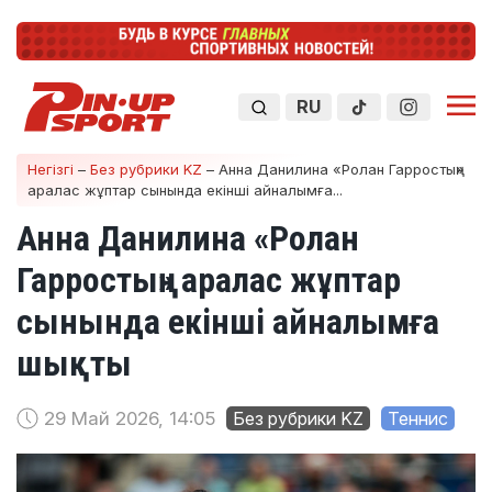
RU
Негізгі
–
Без рубрики KZ
–
Анна Данилина «Ролан Гарростың»
аралас жұптар сынында екінші айналымға...
Анна Данилина «Ролан
Гарростың» аралас жұптар
сынында екінші айналымға
шықты
29 Май 2026, 14:05
Без рубрики KZ
Теннис