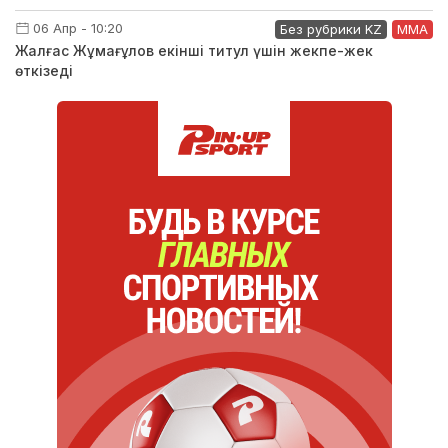
06 Апр - 10:20
Без рубрики KZ
ММА
Жалғас Жұмағұлов екінші титул үшін жекпе-жек
өткізеді