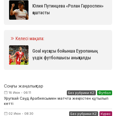
Юлия Путинцева «Ролан Гарроспен»
қоштасты
Келесі мақала:
Goal нұсқасы бойынша Еуропаның
үздік футболшысы анықталды
Соңғы жаңалықтар
16 Июн - 06:11
Без рубрики KZ
Футбол
Уругвай Сауд Арабиясымен матчта жеңілістен құтылып
кетті
02 Июн - 08:30
Без рубрики KZ
Күрес