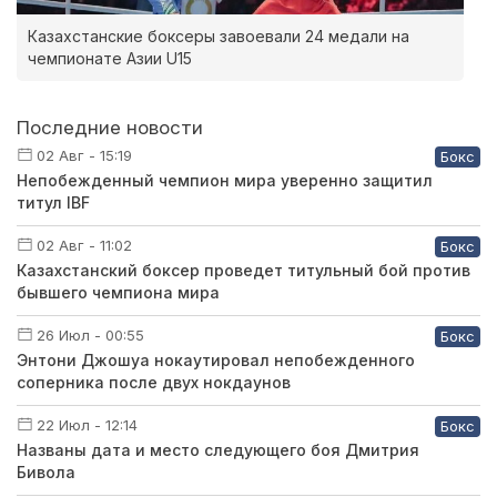
Казахстанские боксеры завоевали 24 медали на
чемпионате Азии U15
Последние новости
02 Авг - 15:19
Бокс
Непобежденный чемпион мира уверенно защитил
титул IBF
02 Авг - 11:02
Бокс
Казахстанский боксер проведет титульный бой против
бывшего чемпиона мира
26 Июл - 00:55
Бокс
Энтони Джошуа нокаутировал непобежденного
соперника после двух нокдаунов
22 Июл - 12:14
Бокс
Названы дата и место следующего боя Дмитрия
Бивола