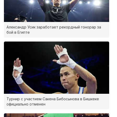
Александр Усик заработает рекордный гонорар за
бой в Египте
Турнир с участием Сакена Бибосынова в Бишкеке
официально отменен