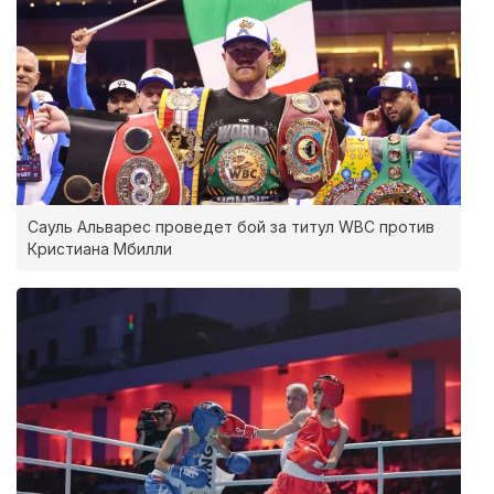
Сауль Альварес проведет бой за титул WBC против
Кристиана Мбилли