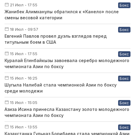
21 Июл - 17:55
Бокс
Жанибек Алимханулы обратился к «Канело» после
смены весовой категории
18 Июл - 09:57
Бокс
Евгений Павлов провел дуэль взглядов перед
титульным боем в США
15 Июл - 17:55
Бокс
Куралай Егинбайкызы завоевала серебро молодежного
чемпионата Азии по боксу
15 Июл - 16:25
Бокс
Шугыла Налибай стала чемпионкой Азии по боксу
среди молодежи
15 Июл - 15:05
Бокс
Азиза Исина принесла Казахстану золото молодежного
чемпионата Азии по боксу
15 Июл - 13:55
Бокс
Казахстанка Гульназ Борибаева стала чемпионкой Азии