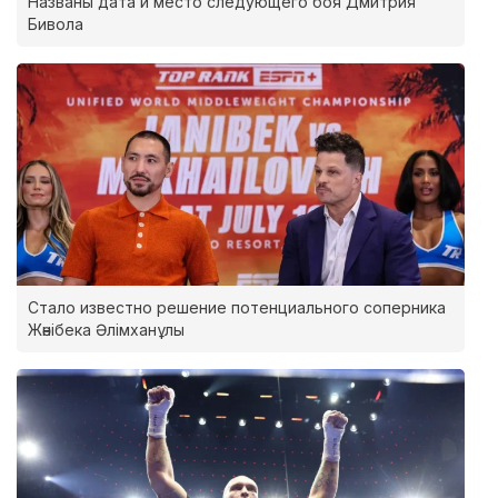
Названы дата и место следующего боя Дмитрия
Бивола
Стало известно решение потенциального соперника
Жәнібека Әлімханұлы