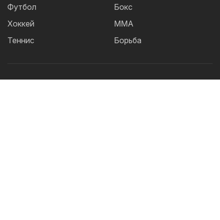
Футбол
Бокс
Хоккей
ММА
Теннис
Борьба
Популярные Теги:
Футбол
теннис
бокс
ММА
UFC
Елена
Рыбакина
Кайрат
Жанибек Алимханулы
КПЛ
Сборная Казахстана
Александр Бублик
Актобе
Футзал
Дзюдо
Криштиану Роналду
Лига
Чемпионов
Шавкат Рахмонов
Реал
Асу
Алмабаев
Астана
Ордабасы
IBF
Барселона
УЕФА
Тобол
2026 © TOO "BOS Solution" - Все права защищены.