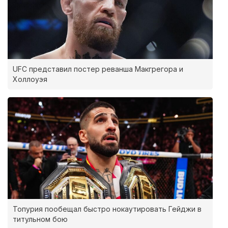
UFC представил постер реванша Макгрегора и
Холлоуэя
Топурия пообещал быстро нокаутировать Гейджи в
титульном бою