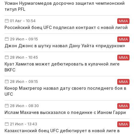
Усман Нурмагомедов досрочно защитил чемпионский
титул PFL
01 Авг - 10:54
ММА
Российский боец UFC подписал контракт с новой лигой
29 Июл - 09:15
ММА
Джон Джонс в шутку назвал Дану Уайта «придурком»
28 Июл - 10:45
ММА
Куат Хамитов может дебютировать в кулачной лиге
BKFC
28 Июл - 09:15
ММА
Конор Макгрегор назвал дату своего последнего боя в
UFC
28 Июл - 08:30
ММА
Ислам Махачев высказался о поединке с Ианом Гарри
21 Июл - 13:43
ММА
Казахстанский боец UFC дебютирует в новой лиге в