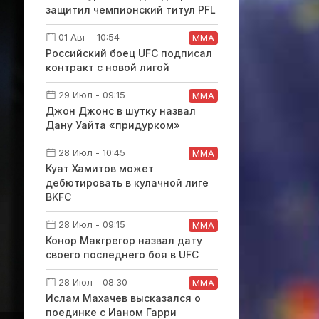
защитил чемпионский титул PFL
01 Авг - 10:54
ММА
Российский боец UFC подписал
контракт с новой лигой
29 Июл - 09:15
ММА
Джон Джонс в шутку назвал
Дану Уайта «придурком»
28 Июл - 10:45
ММА
Куат Хамитов может
дебютировать в кулачной лиге
BKFC
28 Июл - 09:15
ММА
Конор Макгрегор назвал дату
своего последнего боя в UFC
28 Июл - 08:30
ММА
Ислам Махачев высказался о
поединке с Ианом Гарри