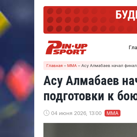
Гл
Главная
–
ММА
–
Асу Алмабаев начал финаль
Асу Алмабаев на
подготовки к бою
04 июня 2026, 13:00
ММА