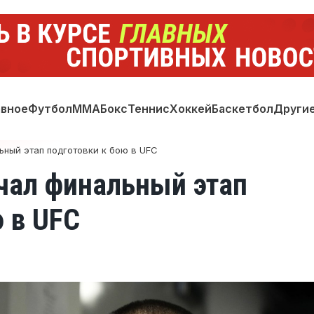
авное
Футбол
ММА
Бокс
Теннис
Хоккей
Баскетбол
Други
ный этап подготовки к бою в UFC
чал финальный этап
 в UFC