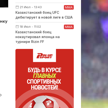
21 Июл - 13:43
ММА
Казахстанский боец UFC
дебютирует в новой лиге в США
инку
18 Июл - 11:02
ММА
Казахстанский боец
нокаутировал японца на
турнире Rizin FF
о