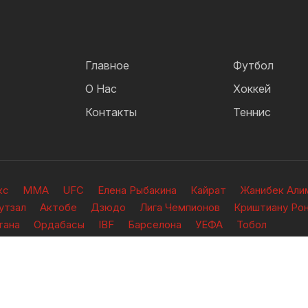
Главное
Футбол
О Нас
Хоккей
Контакты
Теннис
кс
ММА
UFC
Елена Рыбакина
Кайрат
Жанибек Али
утзал
Актобе
Дзюдо
Лига Чемпионов
Криштиану Ро
тана
Ордабасы
IBF
Барселона
УЕФА
Тобол
ищены.