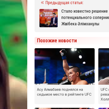
Предыдущая статья:
Стало известно решение
потенциального соперни
Жәнібека Әлімханұлы
Похожие новости
Асу Алмабаев поднялся на
UFC 
седьмое место в рейтинге UFC
рева
Хол