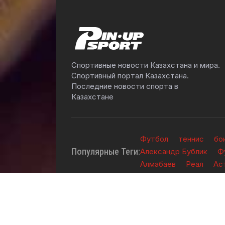
Спортивные новости Казахстана и мира.
Спортивный портал Казахстана.
Последние новости спорта в
Казахстане
Футбол
теннис
бо
Популярные Теги:
Александр Бублик
Ф
Алмабаев
Реал
Ас
2026 © TOO "BOS Solution" - Все права защ