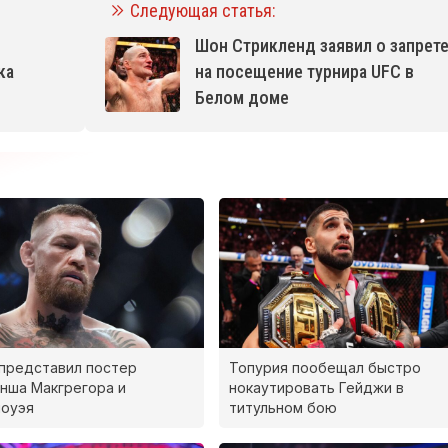
Следующая статья:
Шон Стрикленд заявил о запрет
ка
на посещение турнира UFC в
Белом доме
представил постер
Топурия пообещал быстро
нша Макгрегора и
нокаутировать Гейджи в
лоуэя
титульном бою