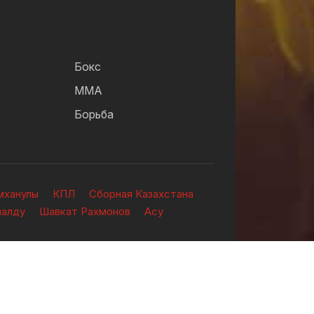
Бокс
ММА
Борьба
мханулы
КПЛ
Сборная Казахстана
налду
Шавкат Рахмонов
Асу