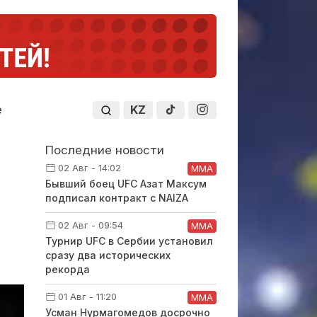
KZ
е
Последние новости
02 Авг - 14:02
ММА
Бывший боец UFC Азат Максум
подписал контракт с NAIZA
02 Авг - 09:54
ММА
Турнир UFC в Сербии установил
сразу два исторических
рекорда
01 Авг - 11:20
ММА
Усман Нурмагомедов досрочно