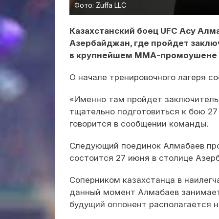
Фото: Zuffa LLC
Казахстанский боец UFC Асу Алм
Азербайджан, где пройдет заклю
в крупнейшем ММА-промоушене 
О начале тренировочного лагеря с
«Именно там пройдет заключитель
тщательно подготовиться к бою 27 
говорится в сообщении команды.
Следующий поединок Алмабаев пров
состоится 27 июня в столице Азер
Соперником казахстанца в наилегч
данный момент Алмабаев занимает 
будущий оппонент располагается на