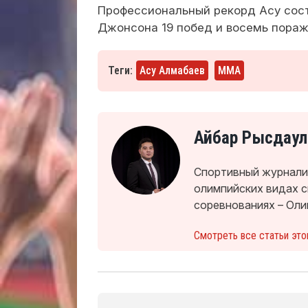
Профессиональный рекорд Асу сост
Джонсона 19 побед и восемь пораж
Теги:
Асу Алмабаев
ММА
Айбар Рысдаул
Спортивный журналис
олимпийских видах 
соревнованиях – Оли
Смотреть все статьи это