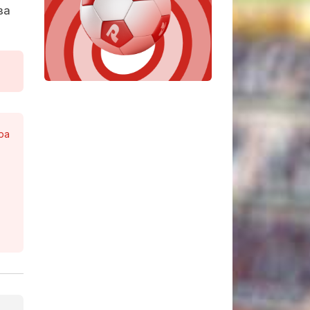
за
ра