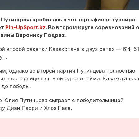
 Путинцева пробилась в четвертьфинал турнира
ет
Pin-UpSport.kz
. Во втором круге соревнований 
аины Веронику Подрез.
 второй ракетки Казахстана в двух сетах — 6:4, 6:
ут.
ым, однако во второй партии Путинцева полностью
ила сопернице взять ни одного гейма. Казахстанск
 до победы.
е Юлия Путинцева сыграет с победительницей
у Диан Парри и Хлоэ Паке.