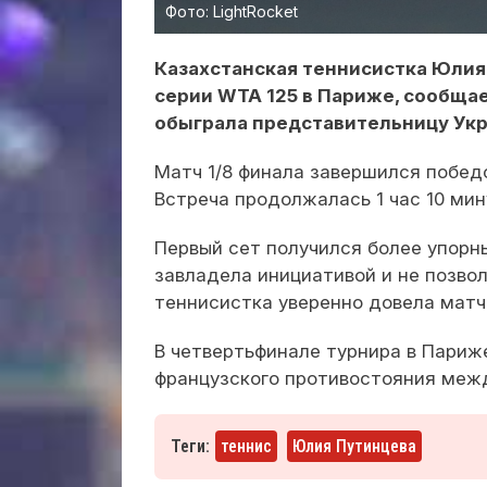
Фото: LightRocket
Казахстанская теннисистка Юлия
серии WTA 125 в Париже, сообща
обыграла представительницу Укр
Матч 1/8 финала завершился победой
Встреча продолжалась 1 час 10 мин
Первый сет получился более упорн
завладела инициативой и не позвол
теннисистка уверенно довела матч
В четвертьфинале турнира в Париж
французского противостояния межд
Теги:
теннис
Юлия Путинцева