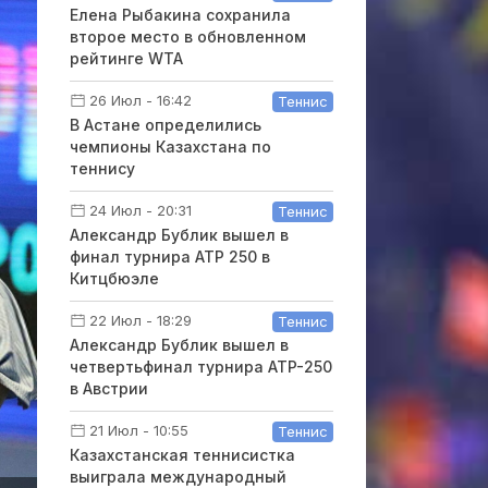
Елена Рыбакина сохранила
второе место в обновленном
рейтинге WTA
26 Июл - 16:42
Теннис
В Астане определились
чемпионы Казахстана по
теннису
24 Июл - 20:31
Теннис
Александр Бублик вышел в
финал турнира ATP 250 в
Китцбюэле
22 Июл - 18:29
Теннис
Александр Бублик вышел в
четвертьфинал турнира ATP-250
в Австрии
21 Июл - 10:55
Теннис
Казахстанская теннисистка
выиграла международный