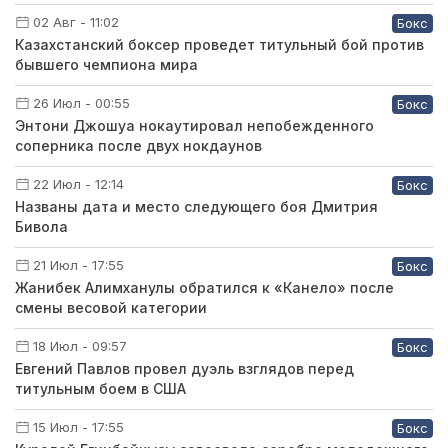
02 Авг - 11:02
Бокс
Казахстанский боксер проведет титульный бой против
бывшего чемпиона мира
26 Июл - 00:55
Бокс
Энтони Джошуа нокаутировал непобежденного
соперника после двух нокдаунов
22 Июл - 12:14
Бокс
Названы дата и место следующего боя Дмитрия
Бивола
21 Июл - 17:55
Бокс
Жанибек Алимханулы обратился к «Канело» после
смены весовой категории
18 Июл - 09:57
Бокс
Евгений Павлов провел дуэль взглядов перед
титульным боем в США
15 Июл - 17:55
Бокс