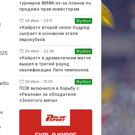
турниров ФИФА из-за планов по
продаже прав инвесторам
29 Июл - 23:11
Футбол
к
«Кайрат» второй сезон подряд
сыграет в основном этапе
еврокубков
29 Июл - 22:39
Футбол
025
«Кайрат» в драматичном матче
вышел в третий раунд
квалификации Лиги чемпионов
29 Июл - 15:05
Футбол
либо
ПСЖ включился в борьбу с
«Реалом» за обладателя
«Золотого мяча»
ы
е