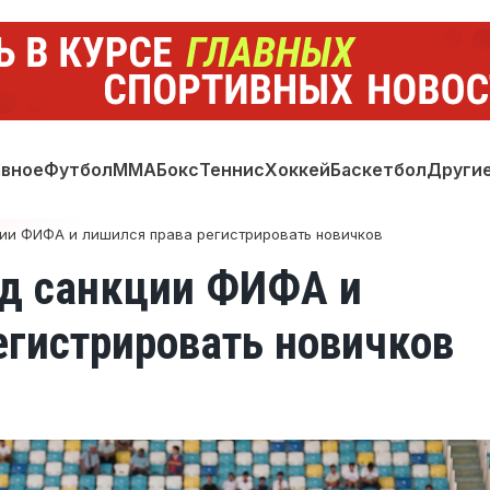
авное
Футбол
ММА
Бокс
Теннис
Хоккей
Баскетбол
Други
ции ФИФА и лишился права регистрировать новичков
од санкции ФИФА и
егистрировать новичков