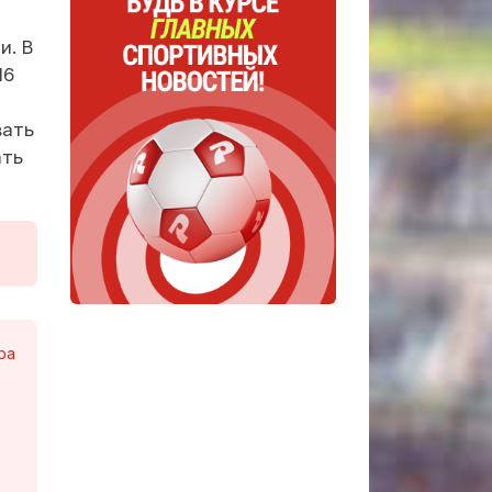
и. В
16
вать
ать
ра