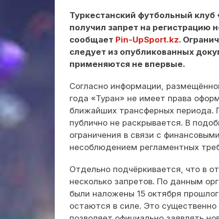
Туркестанский футбольный клуб 
получил запрет на регистрацию н
сообщает
Pin-UpSport.kz
. Ограни
следует из опубликованных доку
применяются не впервые.
Согласно информации, размещённой
года «Туран» не имеет права офор
ближайших трансферных периода. П
публично не раскрывается. В подо
ограничения в связи с финансовым
несоблюдением регламентных треб
Отдельно подчёркивается, что в о
несколько запретов. По данным ор
были наложены 15 октября прошлог
остаются в силе. Это существенно
позволяет официально заявлять но