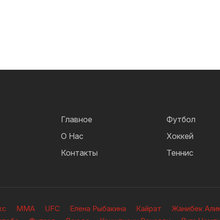
Главное
Футбол
О Нас
Хоккей
Контакты
Теннис
кс
ММА
UFC
Елена Рыбакина
Кайрат
Жанибек Али