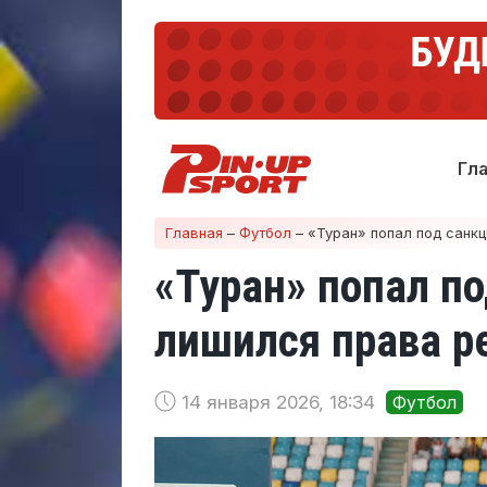
Гл
Главная
–
Футбол
–
«Туран» попал под санк
«Туран» попал п
лишился права р
14 января 2026, 18:34
Футбол