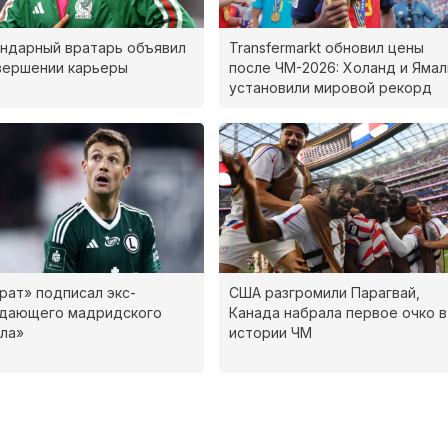
ндарный вратарь объявил
Transfermarkt обновил цены
вершении карьеры
после ЧМ-2026: Холанд и Ямал
установили мировой рекорд
рат» подписал экс-
США разгромили Парагвай,
адающего мадридского
Канада набрала первое очко в
ла»
истории ЧМ