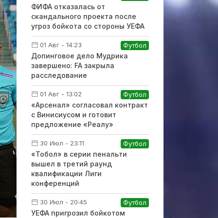
ФИФА отказалась от
скандального проекта после
угроз бойкота со стороны УЕФА
01 Авг - 14:23
Футбол
Допинговое дело Мудрика
завершено: FA закрыла
расследование
01 Авг - 13:02
Футбол
«Арсенал» согласовал контракт
с Винисиусом и готовит
предложение «Реалу»
30 Июл - 23:11
Футбол
«Тобол» в серии пенальти
вышел в третий раунд
квалификации Лиги
конференций
30 Июл - 20:45
Футбол
УЕФА пригрозил бойкотом