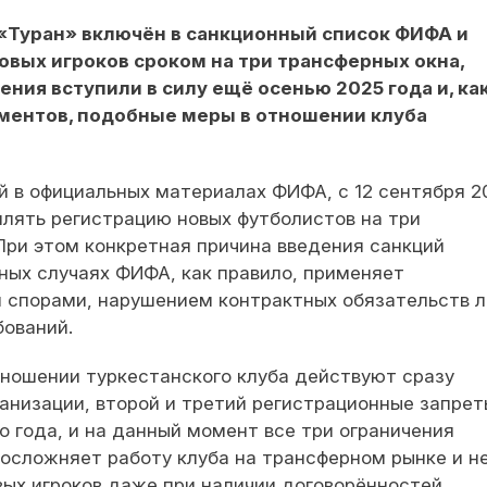
«Туран» включён в санкционный список ФИФА и
овых игроков сроком на три трансферных окна,
чения вступили в силу ещё осенью 2025 года и, ка
ментов, подобные меры в отношении клуба
 в официальных материалах ФИФА, с 12 сентября 2
млять регистрацию новых футболистов на три
ри этом конкретная причина введения санкций
бных случаях ФИФА, как правило, применяет
и спорами, нарушением контрактных обязательств 
ований.
тношении туркестанского клуба действуют сразу
ганизации, второй и третий регистрационные запрет
о года, и на данный момент все три ограничения
 осложняет работу клуба на трансферном рынке и н
вых игроков даже при наличии договорённостей.