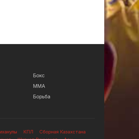
Бокс
ММА
Борьба
мханулы
КПЛ
Сборная Казахстана