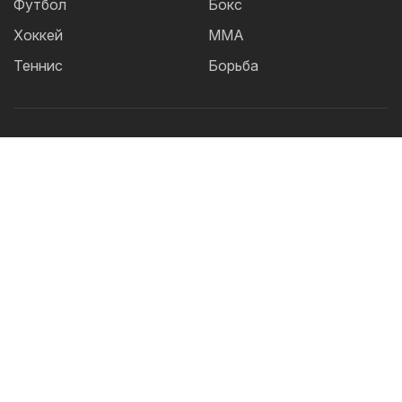
Футбол
Бокс
Хоккей
ММА
Теннис
Борьба
Популярные Теги:
Футбол
теннис
бокс
ММА
UFC
Елена
Рыбакина
Кайрат
Жанибек Алимханулы
КПЛ
Сборная Казахстана
Александр Бублик
Футзал
Актобе
Дзюдо
Лига Чемпионов
Криштиану
Роналду
Шавкат Рахмонов
Реал
Асу Алмабаев
Астана
IBF
Ордабасы
Барселона
WBO
УЕФА
2026 © TOO "BOS Solution" - Все права защищены.